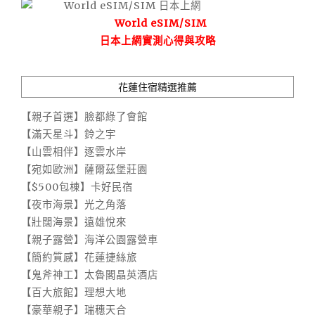
World eSIM/SIM
日本上網實測心得與攻略
花蓮住宿精選推薦
【親子首選】臉都綠了會館
【滿天星斗】鈴之宇
【山雲相伴】逐雲水岸
【宛如歐洲】薩爾茲堡莊園
【$500包棟】卡好民宿
【夜市海景】光之角落
【壯闊海景】遠雄悅來
【親子露營】海洋公園露營車
【簡約質感】花蓮捷絲旅
【鬼斧神工】太魯閣晶英酒店
【百大旅館】理想大地
【豪華親子】瑞穗天合