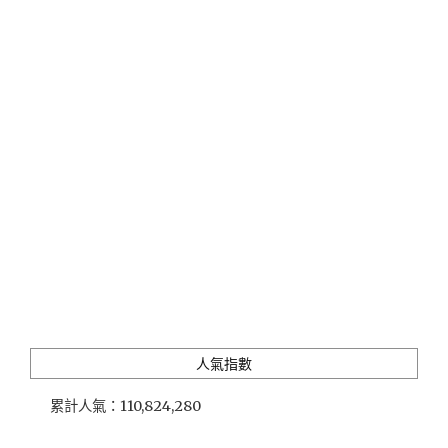
_
米
其
林
廚
師
坐
鎮
的
「拉
佩
堤」
高
C/P
值
法
餐"
人氣指數
累計人氣：
110,824,280