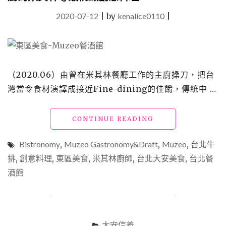
2020-07-12
|
by
kenalice0110
|
（2020.06）由曾在米其林餐廳工作的主廚操刀，把台
灣當令食材演譯成接近Fine-dining的佳餚，傳統中 …
"【東
CONTINUE READING
區
美
Bistronomy
,
Muzeo Gastronomy&Draft
,
Muzeo
,
台北牛
食】
排
,
創意料理
,
東區美食
,
米其林廚師
,
台北大安美食
,
台北餐
「MUZEO
酒館
餐
酒
館」
台
灣
大安信義
新