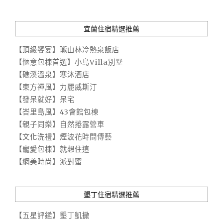
宜蘭住宿精選推薦
【頂級饗宴】瓏山林冷熱泉飯店
【愜意包棟首選】小島Villa別墅
【礁溪溫泉】寒沐酒店
【東方禪風】力麗威斯汀
【發呆就好】呆宅
【峇里島風】43會館包棟
【親子同樂】自然捲露營車
【文化洗禮】煙波花時間傳藝
【寵愛包棟】就想住這
【網美時尚】派對蜜
墾丁住宿精選推薦
【五星評鑑】墾丁凱撒