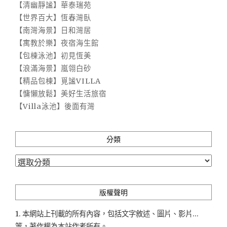
【清幽靜謐】華泰瑞苑
【世界百大】恆春灣臥
【南灣海景】日和灣居
【寓教於樂】夜宿海生館
【包棟泳池】初見恆美
【浪滿海景】嵐翎白砂
【精品包棟】覓謐VILLA
【慵懶放鬆】美好生活旅宿
【Villa泳池】後面有灣
分類
分
類
版權聲明
1. 本網站上刊載的所有內容，包括文字敘述、圖片、影片...
等，著作權為本站作者所有。