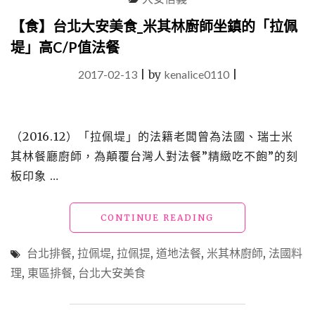
生
【食】台北大安美食_米其林廚師坐鎮的「拉佩
代
名
堤」高C/P值法餐
廚
的
2017-02-13
|
by
kenalice0110
|
米
其
林
等
（2016.12）「拉佩堤」的法籍老闆曾為法國、瑞士米
級
其林餐廳廚師，為顛覆台灣人對法餐”精緻吃不飽”的刻
精
板印象 …
緻
創
意
"【食】
CONTINUE READING
料
台
理"
北
台北排餐
,
拉佩堤
,
拉佩提
,
道地法餐
,
米其林廚師
,
法國料
大
理
,
東區排餐
,
台北大安美食
安
美
食