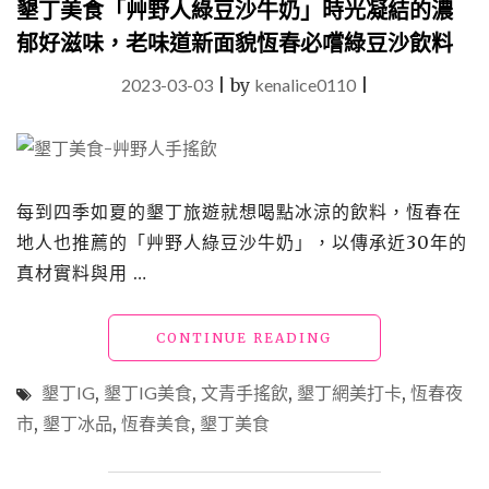
墾丁美食「艸野人綠豆沙牛奶」時光凝結的濃
吃
郁好滋味，老味道新面貌恆春必嚐綠豆沙飲料
墾
丁
2023-03-03
|
by
kenalice0110
|
美
食
攻
略，
墾
丁
每到四季如夏的墾丁旅遊就想喝點冰涼的飲料，恆春在
夜
地人也推薦的「艸野人綠豆沙牛奶」，以傳承近30年的
市
真材實料與用 …
小
吃
28
"墾
CONTINUE READING
家
丁
實
美
吃
墾丁IG
,
墾丁IG美食
,
文青手搖飲
,
墾丁網美打卡
,
恆春夜
食
精
市
,
墾丁冰品
,
恆春美食
,
墾丁美食
「艸
選"
野
人