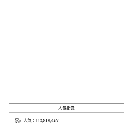
綠
豆
沙
牛
奶」
時
光
凝
結
的
濃
郁
好
滋
味，
老
味
人氣指數
道
新
累計人氣：
110,818,467
面
貌