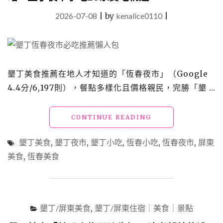
2026-07-08
|
by
kenalice0110
|
墾丁美食推薦在地人才知道的「恆春夜市」（Google
4.4分/6,197則），餐點多樣化且價格親民，完勝「墾 …
"【恆
CONTINUE READING
春
夜
墾丁美食
,
墾丁夜市
,
墾丁小吃
,
恆春小吃
,
恆春夜市
,
屏東
市
美食
,
恆春美食
推
薦】
周
日
限
墾丁/屏東美食
,
墾丁/屏東住宿｜美食｜景點
定
必