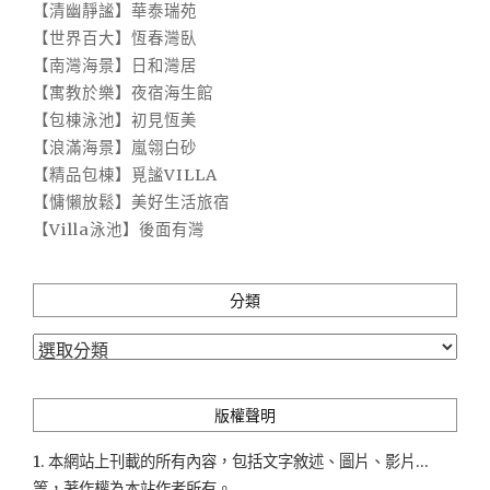
【清幽靜謐】華泰瑞苑
【世界百大】恆春灣臥
【南灣海景】日和灣居
【寓教於樂】夜宿海生館
【包棟泳池】初見恆美
【浪滿海景】嵐翎白砂
【精品包棟】覓謐VILLA
【慵懶放鬆】美好生活旅宿
【Villa泳池】後面有灣
分類
分
類
版權聲明
1. 本網站上刊載的所有內容，包括文字敘述、圖片、影片...
等，著作權為本站作者所有。