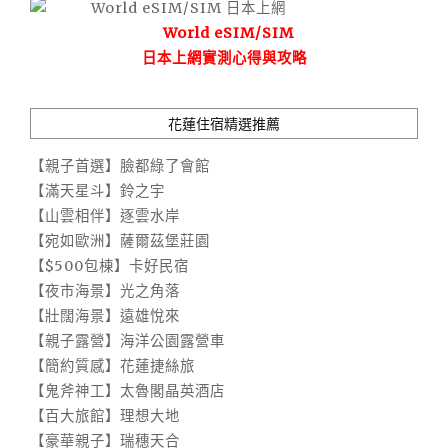
World eSIM/SIM
日本上網實測心得與攻略
花蓮住宿精選推薦
【親子首選】臉都綠了會館
【滿天星斗】鈴之宇
【山雲相伴】逐雲水岸
【宛如歐洲】薩爾茲堡莊園
【$500包棟】卡好民宿
【夜市海景】光之角落
【壯闊海景】遠雄悅來
【親子露營】海洋公園露營車
【簡約質感】花蓮捷絲旅
【鬼斧神工】太魯閣晶英酒店
【百大旅館】理想大地
【豪華親子】瑞穗天合