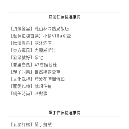
宜蘭住宿精選推薦
【頂級饗宴】瓏山林冷熱泉飯店
【愜意包棟首選】小島Villa別墅
【礁溪溫泉】寒沐酒店
【東方禪風】力麗威斯汀
【發呆就好】呆宅
【峇里島風】43會館包棟
【親子同樂】自然捲露營車
【文化洗禮】煙波花時間傳藝
【寵愛包棟】就想住這
【網美時尚】派對蜜
墾丁住宿精選推薦
【五星評鑑】墾丁凱撒