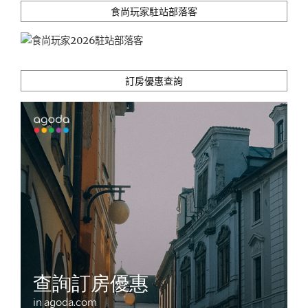
恆
食尚玩家駐站部落客
春
必
嚐
綠
豆
訂房優惠查詢
沙
飲
料"