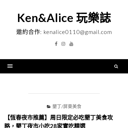
Skip
to
Ken&Alice 玩樂誌
content
邀約合作: kenalice0110@gmail.com
Facebook
Instagram
YouTube
搜
尋
Menu
關
鍵
字
墾丁/屏東美食
【恆春夜市推薦】周日限定必吃墾丁美食攻
略，墾丁夜市小吃28家實吃精選