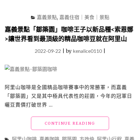
日
本
A5
嘉義景點
,
嘉義住宿｜美食｜景點
和
嘉義景點「鄒築園」咖啡王子以新品種<索恩娜
牛
火
>讓世界看到最頂級的精品咖啡豆就在阿里山
鍋"
2022-09-22
|
by
kenalice0110
|
阿里山咖啡是全國精品咖啡賽事中的常勝軍，而嘉義
「鄒築園」又是其中極具代表性的莊園，今年的冠軍日
曬豆賣價打破世界 …
"嘉
CONTINUE READING
義
景
阿里山咖啡
,
嘉義咖啡
,
鄒築園
,
方政倫
,
阿里山行程
,
嘉義