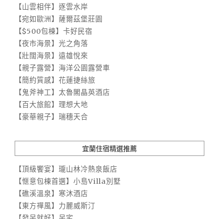
【山雲相伴】逐雲水岸
【宛如歐洲】薩爾茲堡莊園
【$500包棟】卡好民宿
【夜市海景】光之角落
【壯闊海景】遠雄悅來
【親子露營】海洋公園露營車
【簡約質感】花蓮捷絲旅
【鬼斧神工】太魯閣晶英酒店
【百大旅館】理想大地
【豪華親子】瑞穗天合
宜蘭住宿精選推薦
【頂級饗宴】瓏山林冷熱泉飯店
【愜意包棟首選】小島Villa別墅
【礁溪溫泉】寒沐酒店
【東方禪風】力麗威斯汀
【發呆就好】呆宅