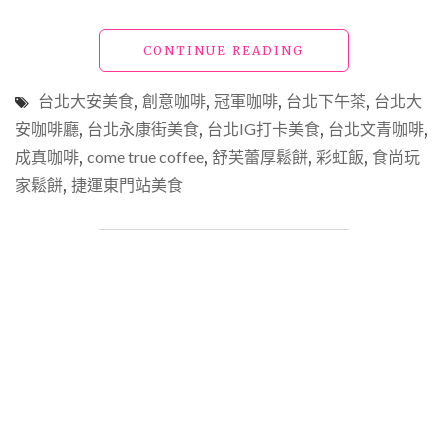
到
最
頂
"捷
CONTINUE READING
級
運
的
東
台北大安美食
,
創意咖啡
,
冠軍咖啡
,
台北下午茶
,
台北大
精
門
安咖啡廳
,
台北永康街美食
,
台北IG打卡美食
,
台北文青咖啡
,
品
站
咖
成真咖啡
,
come true coffee
,
舒芙蕾厚鬆餅
美
,
彩虹飯
,
食尚玩
啡
食
家鬆餅
,
捷運東門站美食
豆
「成
就
真
在
咖
阿
啡」
里
世
山"
界
級
咖
啡
冠
軍
聯