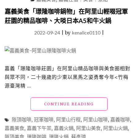
啡
廳、
嘉義美食「璟隆咖啡鍋物」在阿里山輕啜冠軍
甜
莊園的精品咖啡、大啖日本A5和牛火鍋
點
店
2022-09-24
|
by
kenalice0110
|
26
家
精
選
推
薦，
嘉義「璟隆咖啡莊園」在阿里山精品咖啡與美食圈相對
療
與眾不同，二十幾歲的少東以黑馬之姿勇奪今年<竹梅
癒
源臺灣精 …
美
好
的
"嘉
CONTINUE READING
時
義
光"
美
隙頂咖啡
,
冠軍咖啡
,
阿里山行程
,
阿里山咖啡
,
嘉義咖啡
,
食
嘉義美食
,
嘉義下午茶
,
嘉義火鍋
,
阿里山美食
,
阿里山火鍋
,
「璟
隙頂美食
,
璟隆咖啡
,
璟隆火鍋
,
蘇彥璋
隆