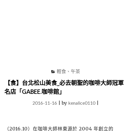
手
打
造
高
顏
值
與
美
味
兼
具
的
輕食、午茶
IG
打
【食】台北松山美食_必去朝聖的咖啡大師冠軍
卡
名店「GABEE.咖啡館」
餐
點，
2016-11-16
|
by
kenalice0110
|
享
受
美
食
（2016.10）在咖啡大師林東源於 2004 年創立的
順