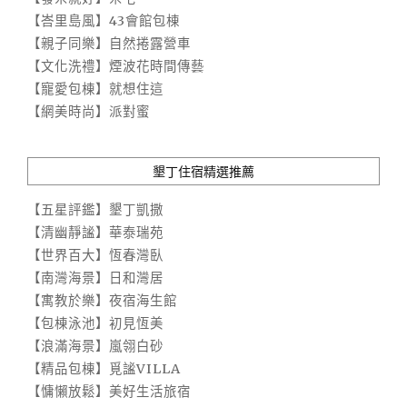
【峇里島風】43會館包棟
【親子同樂】自然捲露營車
【文化洗禮】煙波花時間傳藝
【寵愛包棟】就想住這
【網美時尚】派對蜜
墾丁住宿精選推薦
【五星評鑑】墾丁凱撒
【清幽靜謐】華泰瑞苑
【世界百大】恆春灣臥
【南灣海景】日和灣居
【寓教於樂】夜宿海生館
【包棟泳池】初見恆美
【浪滿海景】嵐翎白砂
【精品包棟】覓謐VILLA
【慵懶放鬆】美好生活旅宿