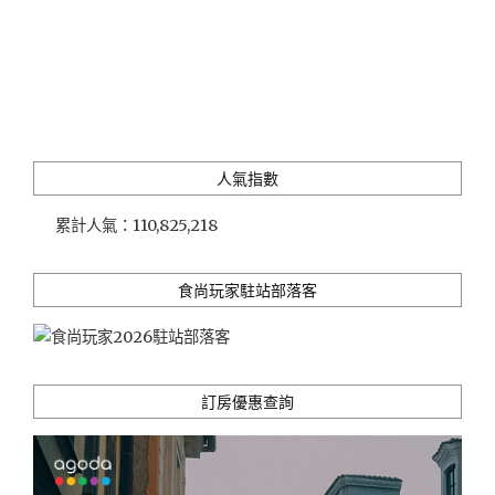
冠
軍
名
店
「GABEE.
咖
啡
人氣指數
館」"
累計人氣：
110,825,218
食尚玩家駐站部落客
訂房優惠查詢