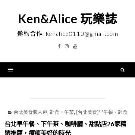
Skip
to
Ken&Alice 玩樂誌
content
邀約合作: kenalice0110@gmail.com
Facebook
Instagram
YouTube
搜
尋
Menu
關
鍵
字
台北美食懶人包
,
輕食、午茶
,
[台北美食]早午餐、輕食
台北早午餐、下午茶、咖啡廳、甜點店26家精
選推薦，療癒美好的時光