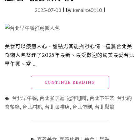
2025-07-03
|
by
kenalice0110
|
美食可以療癒人心、甜點尤其能撫慰心情，這篇台北美
食懶人包整理了2025年最新、最受歡迎的網美最愛台北
早午餐、當 …
"台
CONTINUE READING
北
早
台北早午餐
,
台北咖啡廳
,
冠軍咖啡
,
台北下午茶
,
台北約
午
會餐廳
,
台北甜點
,
台北咖啡店
,
台北蛋糕
,
台北鬆餅
餐、
下
午
茶、
咖
嘉義美食
,
嘉義住宿｜美食｜景點