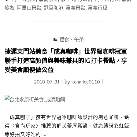
點
旅遊
,
阿里山景點
,
冠軍咖啡
,
嘉義景點
,
嘉義行程
「鄒
築
園」
咖
啡
輕食、午茶
王
子
捷運東門站美食「成真咖啡」世界級咖啡冠軍
以
聯手打造高顏值與美味兼具的IG打卡餐點，享
新
品
受美食順便做公益
種
<
2018-07-31
|
by
kenalice0110
|
索
恩
娜
>
讓
「成真咖啡」擁有世界冠軍咖啡師設計的創意咖啡、獲
世
界
得〈食尚玩家〉推薦的舒芙蕾厚鬆餅、健康繽紛彩虹飯
看
等好拍又好吃的 …