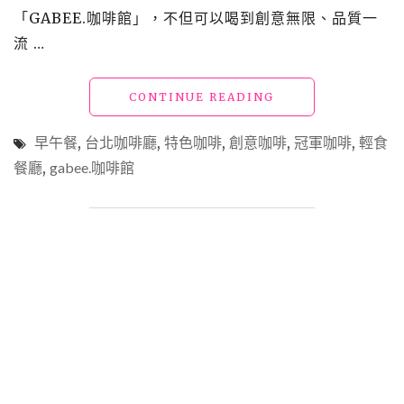
便
「GABEE.咖啡館」，不但可以喝到創意無限、品質一
做
流 …
公
益"
"【食】
CONTINUE READING
台
北
早午餐
,
台北咖啡廳
,
特色咖啡
,
創意咖啡
,
冠軍咖啡
,
輕食
松
餐廳
,
gabee.咖啡館
山
美
食
_
必
去
朝
聖
的
咖
啡
大
師