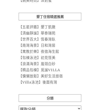
【網美時尚】派對蜜
墾丁住宿精選推薦
【五星評鑑】墾丁凱撒
【清幽靜謐】華泰瑞苑
【世界百大】恆春灣臥
【南灣海景】日和灣居
【寓教於樂】夜宿海生館
【包棟泳池】初見恆美
【浪滿海景】嵐翎白砂
【精品包棟】覓謐VILLA
【慵懶放鬆】美好生活旅宿
【Villa泳池】後面有灣
分類
分