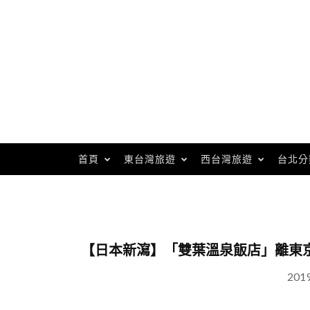
Skip
to
content
首頁
東台灣旅遊
西台灣旅遊
台北分
【日本新瀉】「雙葉溫泉飯店」離東
201