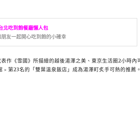
台北吃到飽餐廳懶人包
y~和朋友一起開心吃到飽的小確幸
康成代表作《雪國》所描繪的越後湯澤之美、東京生活圈2小時內
館﹥第23名的「雙葉溫泉飯店」成為湯澤町炙手可熱的推薦