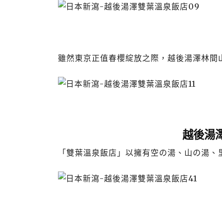
雖然東京正值春櫻綻放之際，越後湯澤林間
越後湯
「雙葉溫泉飯店」以擁有空の湯、山の湯、