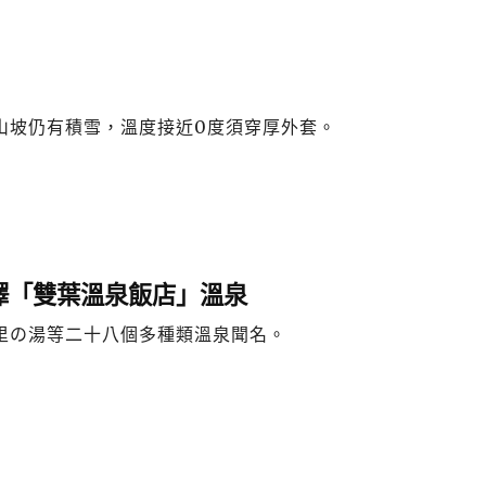
山坡仍有積雪，溫度接近0度須穿厚外套。
澤「雙葉溫泉飯店」溫泉
里の湯等二十八個多種類溫泉聞名。