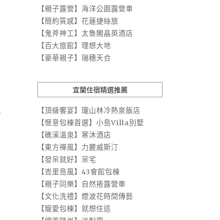
【親子露營】海洋公園露營車
【簡約質感】花蓮捷絲旅
【鬼斧神工】太魯閣晶英酒店
【百大旅館】理想大地
【豪華親子】瑞穗天合
宜蘭住宿精選推薦
名
【頂級饗宴】瓏山林冷熱泉飯店
【愜意包棟首選】小島Villa別墅
【礁溪溫泉】寒沐酒店
【東方禪風】力麗威斯汀
【發呆就好】呆宅
【峇里島風】43會館包棟
【親子同樂】自然捲露營車
【文化洗禮】煙波花時間傳藝
【寵愛包棟】就想住這