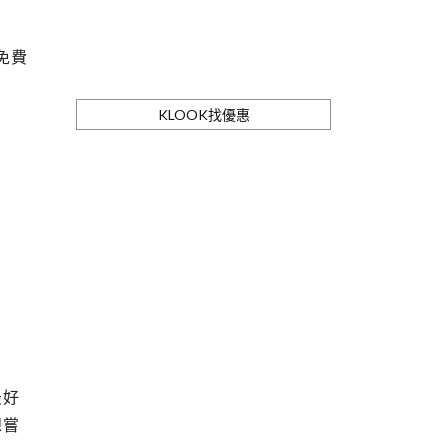
免費
KLOOK找優惠
最好
想嘗