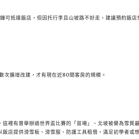
5分鐘可抵達飯店，但因托行李且山坡路不好走，建議預約飯店
過數次擴增改建，才有現在近80間客房的規模。
，這裡有曾舉辦過世界盃比賽的「苗場」、北坡被譽為雪質
以飯店提供滑雪板、滑雪服、防護工具租借，滿足初學者或