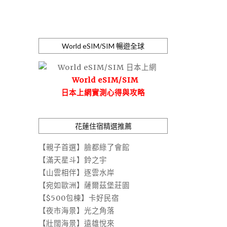
World eSIM/SIM 暢遊全球
World eSIM/SIM
日本上網實測心得與攻略
花蓮住宿精選推薦
【親子首選】臉都綠了會館
【滿天星斗】鈴之宇
【山雲相伴】逐雲水岸
【宛如歐洲】薩爾茲堡莊園
【$500包棟】卡好民宿
【夜市海景】光之角落
【壯闊海景】遠雄悅來