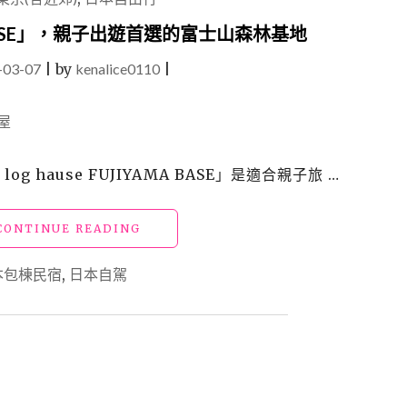
多
米
BASE」，親子出遊首選的富士山森林基地
溫
-03-07
|
by
kenalice0110
泉
|
酒
店
DORMY
INN」
富
og hause FUJIYAMA BASE」是適合親子旅 …
士
山
腳
"河
CONTINUE READING
下、
口
車
湖
本包棟民宿
,
日本自駕
站
包
附
棟
近
民
的
宿
小
「木
確
屋
幸
FUJIYAMA