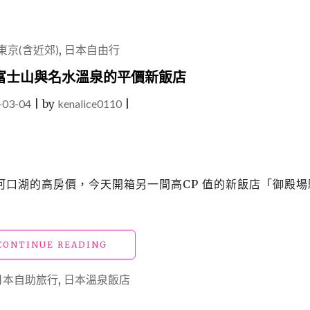
東京(含近郊)
,
日本自由行
富士山與名水溫泉的平價新飯店
-03-04
|
by
kenalice0110
|
口湖的高房價，今天開箱另一間高CP 值的新飯店「御殿場
"御
CONTINUE READING
殿
場
日本自助旅行
,
日本溫泉飯店
住
宿