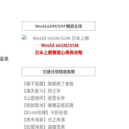
World eSIM/SIM 暢遊全球
World eSIM/SIM
日本上網實測心得與攻略
溫泉
花蓮住宿精選推薦
【親子首選】臉都綠了會館
【滿天星斗】鈴之宇
【山雲相伴】逐雲水岸
【宛如歐洲】薩爾茲堡莊園
【$500包棟】卡好民宿
【夜市海景】光之角落
【壯闊海景】遠雄悅來