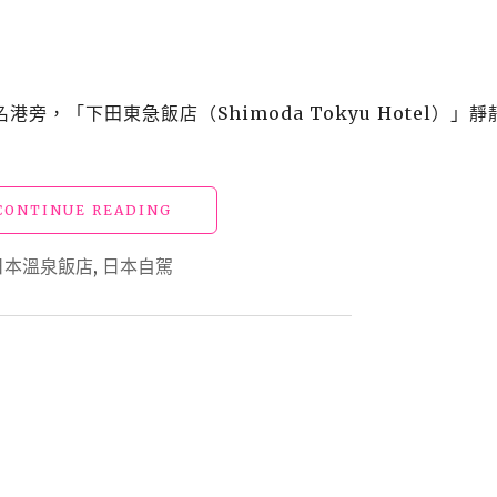
語
土
肥
海
濱
，「下田東急飯店（Shimoda Tokyu Hotel）」靜
酒
店」
駿
河
"日
CONTINUE READING
灣
本
海
靜
景
日本溫泉飯店
,
日本自駕
岡
夕
飯
陽
店
第
「下
一
田
排，
東
西
急
伊
飯
豆
店」
百
伊
年