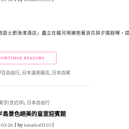
物語土肥海濱酒店」矗立在駿河灣擁抱著浪花與夕陽餘暉，
"日
CONTINUE READING
本
靜
伊豆自由行
,
日本溫泉飯店
,
日本自駕
岡
飯
店
「大
江
東京(含近郊)
,
日本自由行
戶
溫
半島景色絕美的皇室迎賓館
泉
-03-26
|
by
kenalice0110
物
|