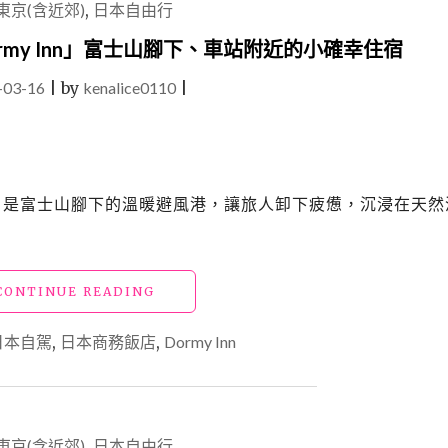
東京(含近郊)
,
日本自由行
my Inn」富士山腳下、車站附近的小確幸住宿
-03-16
|
by
kenalice0110
|
飯店」是富士山腳下的溫暖避風港，讓旅人卸下疲憊，沉浸在天然
"日
CONTINUE READING
本
靜
日本自駕
,
日本商務飯店
,
Dormy Inn
岡
飯
店
「三
島
東京(含近郊)
,
日本自由行