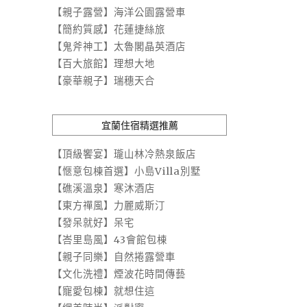
【親子露營】海洋公園露營車
【簡約質感】花蓮捷絲旅
【鬼斧神工】太魯閣晶英酒店
【百大旅館】理想大地
【豪華親子】瑞穗天合
宜蘭住宿精選推薦
【頂級饗宴】瓏山林冷熱泉飯店
【愜意包棟首選】小島Villa別墅
【礁溪溫泉】寒沐酒店
【東方禪風】力麗威斯汀
【發呆就好】呆宅
【峇里島風】43會館包棟
【親子同樂】自然捲露營車
【文化洗禮】煙波花時間傳藝
【寵愛包棟】就想住這