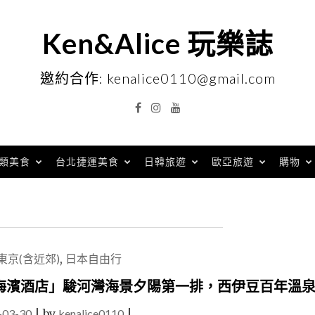
Ken&Alice 玩樂誌
邀約合作: kenalice0110@gmail.com
Facebook
Instagram
YouTube
類美食
台北捷運美食
日韓旅遊
歐亞旅遊
購物
東京(含近郊)
,
日本自由行
海濱酒店」駿河灣海景夕陽第一排，西伊豆百年溫
-03-30
|
by
kenalice0110
|