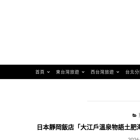
Skip
to
content
首頁
東台灣旅遊
西台灣旅遊
台北分
日本靜岡飯店「大江戶溫泉物語土肥
2026