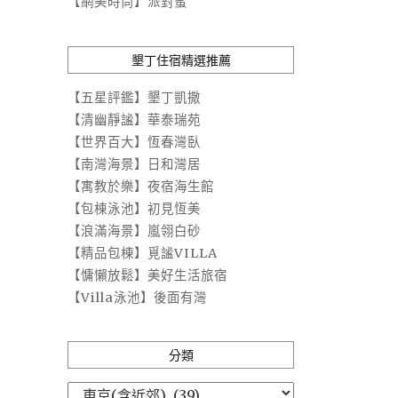
【網美時尚】派對蜜
墾丁住宿精選推薦
【五星評鑑】墾丁凱撒
【清幽靜謐】華泰瑞苑
【世界百大】恆春灣臥
【南灣海景】日和灣居
【寓教於樂】夜宿海生館
【包棟泳池】初見恆美
【浪滿海景】嵐翎白砂
【精品包棟】覓謐VILLA
【慵懶放鬆】美好生活旅宿
【Villa泳池】後面有灣
分類
分