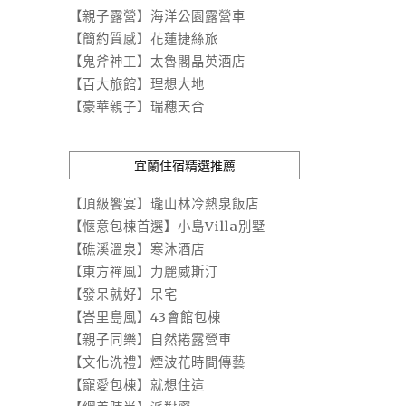
【親子露營】海洋公園露營車
【簡約質感】花蓮捷絲旅
【鬼斧神工】太魯閣晶英酒店
【百大旅館】理想大地
【豪華親子】瑞穗天合
宜蘭住宿精選推薦
【頂級饗宴】瓏山林冷熱泉飯店
【愜意包棟首選】小島Villa別墅
【礁溪溫泉】寒沐酒店
【東方禪風】力麗威斯汀
【發呆就好】呆宅
【峇里島風】43會館包棟
【親子同樂】自然捲露營車
【文化洗禮】煙波花時間傳藝
【寵愛包棟】就想住這