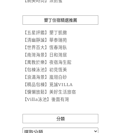
【網美時尚】派對蜜
墾丁住宿精選推薦
【五星評鑑】墾丁凱撒
【清幽靜謐】華泰瑞苑
【世界百大】恆春灣臥
【南灣海景】日和灣居
【寓教於樂】夜宿海生館
【包棟泳池】初見恆美
【浪滿海景】嵐翎白砂
【精品包棟】覓謐VILLA
【慵懶放鬆】美好生活旅宿
【Villa泳池】後面有灣
分類
分