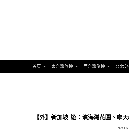
Skip
to
content
首頁
東台灣旅遊
西台灣旅遊
台北分
【外】新加坡_遊：濱海灣花園、摩
2015