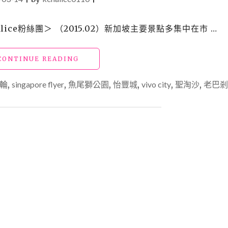
ce粉絲團＞ （2015.02）新加坡主要景點多集中在市 …
"【外】
CONTINUE READING
新
加
輪
,
singapore flyer
,
魚尾獅公園
,
怡豐城
,
vivo city
,
聖淘沙
,
老巴剎
坡
_
遊：
濱
海
灣
花
園、
摩
天
輪、
魚
尾