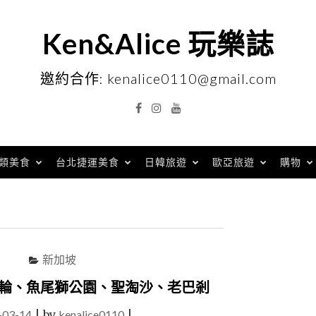
Ken&Alice 玩樂誌
邀約合作: kenalice0110@gmail.com
Facebook
Instagram
YouTube
類美食
台北捷運美食
日韓旅遊
歐亞旅遊
購物
新加坡
天輪、魚尾獅公園、聖淘沙、老巴剎
-03-14
|
by
kenalice0110
|