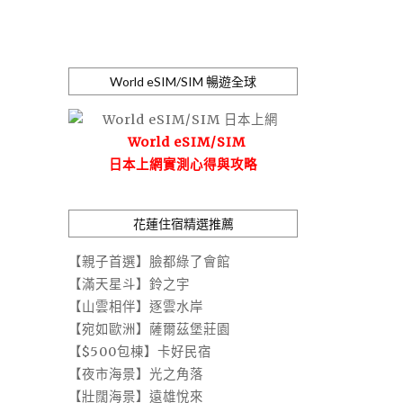
World eSIM/SIM 暢遊全球
World eSIM/SIM
日本上網實測心得與攻略
花蓮住宿精選推薦
【親子首選】臉都綠了會館
【滿天星斗】鈴之宇
【山雲相伴】逐雲水岸
【宛如歐洲】薩爾茲堡莊園
【$500包棟】卡好民宿
【夜市海景】光之角落
【壯闊海景】遠雄悅來