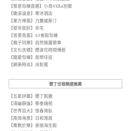
【愜意包棟首選】小島Villa別墅
【礁溪溫泉】寒沐酒店
【東方禪風】力麗威斯汀
【發呆就好】呆宅
【峇里島風】43會館包棟
【親子同樂】自然捲露營車
【文化洗禮】煙波花時間傳藝
【寵愛包棟】就想住這
【網美時尚】派對蜜
墾丁住宿精選推薦
【五星評鑑】墾丁凱撒
【清幽靜謐】華泰瑞苑
【世界百大】恆春灣臥
【南灣海景】日和灣居
【寓教於樂】夜宿海生館