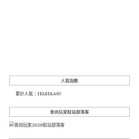
輪、
魚
尾
獅
公
園、
聖
淘
沙、
老
巴
剎"
人氣指數
累計人氣：
110,818,467
食尚玩家駐站部落客