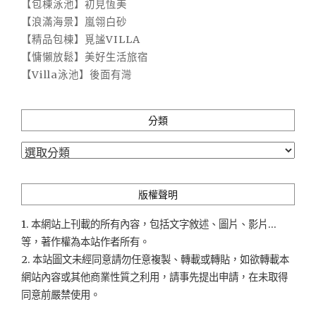
【包棟泳池】初見恆美
【浪滿海景】嵐翎白砂
【精品包棟】覓謐VILLA
【慵懶放鬆】美好生活旅宿
【Villa泳池】後面有灣
分類
分
類
版權聲明
1. 本網站上刊載的所有內容，包括文字敘述、圖片、影片...
等，著作權為本站作者所有。
2. 本站圖文未經同意請勿任意複製、轉載或轉貼，如欲轉載本
網站內容或其他商業性質之利用，請事先提出申請，在未取得
同意前嚴禁使用。