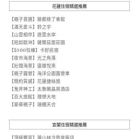
花蓮住宿精選推薦
【親子首選】臉都綠了會館
【滿天星斗】鈴之宇
【山雲相伴】逐雲水岸
【宛如歐洲】薩爾茲堡莊園
【$500包棟】卡好民宿
【夜市海景】光之角落
【壯闊海景】遠雄悅來
【親子露營】海洋公園露營車
【簡約質感】花蓮捷絲旅
【鬼斧神工】太魯閣晶英酒店
【百大旅館】理想大地
【豪華親子】瑞穗天合
宜蘭住宿精選推薦
【頂級饗宴】瓏山林冷熱泉飯店