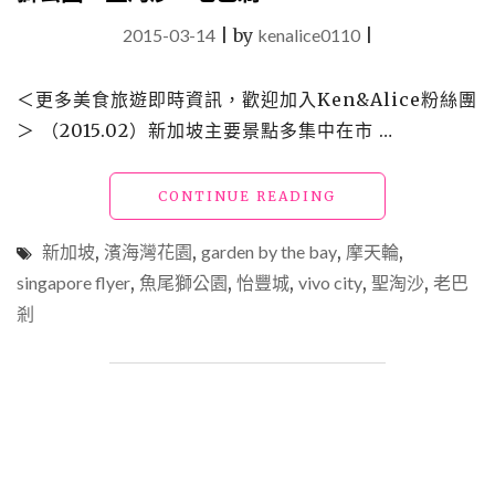
2015-03-14
|
by
kenalice0110
|
＜更多美食旅遊即時資訊，歡迎加入Ken&Alice粉絲團
＞ （2015.02）新加坡主要景點多集中在市 …
"【外】
CONTINUE READING
新
加
新加坡
,
濱海灣花園
,
garden by the bay
,
摩天輪
,
坡
singapore flyer
,
魚尾獅公園
,
怡豐城
,
vivo city
,
聖淘沙
,
老巴
_
剎
遊：
濱
海
灣
花
園、
摩
天