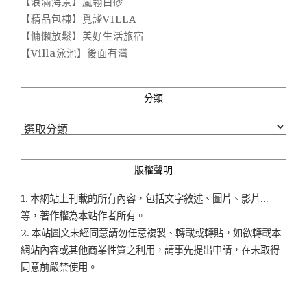
【浪滿海景】嵐翎白砂
【精品包棟】覓謐VILLA
【慵懶放鬆】美好生活旅宿
【Villa泳池】後面有灣
分類
分
類
版權聲明
1. 本網站上刊載的所有內容，包括文字敘述、圖片、影片...
等，著作權為本站作者所有。
2. 本站圖文未經同意請勿任意複製、轉載或轉貼，如欲轉載本
網站內容或其他商業性質之利用，請事先提出申請，在未取得
同意前嚴禁使用。