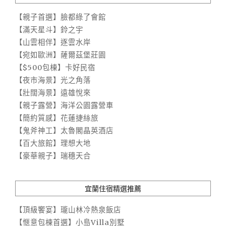
【親子首選】臉都綠了會館
【滿天星斗】鈴之宇
【山雲相伴】逐雲水岸
【宛如歐洲】薩爾茲堡莊園
【$500包棟】卡好民宿
【夜市海景】光之角落
【壯闊海景】遠雄悅來
【親子露營】海洋公園露營車
【簡約質感】花蓮捷絲旅
【鬼斧神工】太魯閣晶英酒店
【百大旅館】理想大地
【豪華親子】瑞穗天合
宜蘭住宿精選推薦
【頂級饗宴】瓏山林冷熱泉飯店
【愜意包棟首選】小島Villa別墅