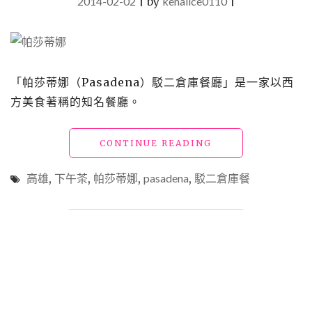
2014-02-02
|
by
kenalice0110
|
「帕莎蒂娜（Pasadena）駁二倉庫餐廳」是一家以西
方美食著稱的知名餐廳。
"高
CONTINUE READING
雄
_
高雄
,
下午茶
,
帕莎蒂娜
,
pasadena
,
駁二倉庫餐
帕
莎
蒂
娜
（PASADENA）
駁
二
倉
庫