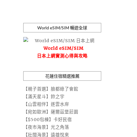
World eSIM/SIM 暢遊全球
World eSIM/SIM
日本上網實測心得與攻略
花蓮住宿精選推薦
【親子首選】臉都綠了會館
【滿天星斗】鈴之宇
【山雲相伴】逐雲水岸
【宛如歐洲】薩爾茲堡莊園
【$500包棟】卡好民宿
【夜市海景】光之角落
【壯闊海景】遠雄悅來