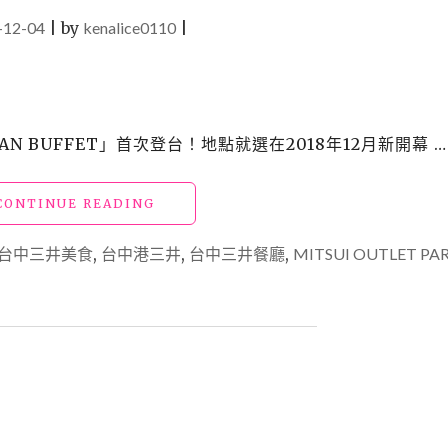
-12-04
|
by
kenalice0110
|
AN BUFFET」首次登台！地點就選在2018年12月新開幕 …
"台
CONTINUE READING
中
三
台中三井美食
,
台中港三井
,
台中三井餐廳
,
MITSUI OUTLET PA
井
美
食
「金
舌
燒
肉
KINTAN
BUFFET」