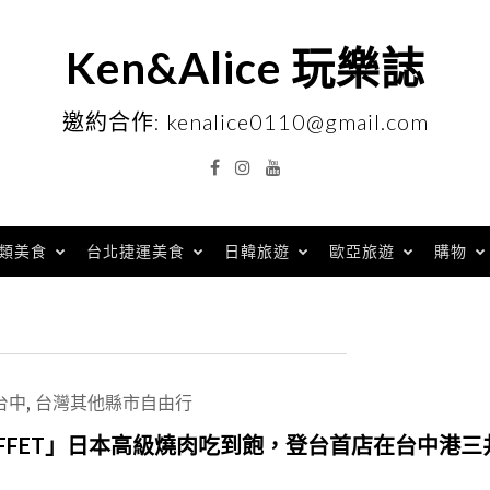
Ken&Alice 玩樂誌
邀約合作: kenalice0110@gmail.com
Facebook
Instagram
YouTube
類美食
台北捷運美食
日韓旅遊
歐亞旅遊
購物
台中
,
台灣其他縣市自由行
BUFFET」日本高級燒肉吃到飽，登台首店在台中港三