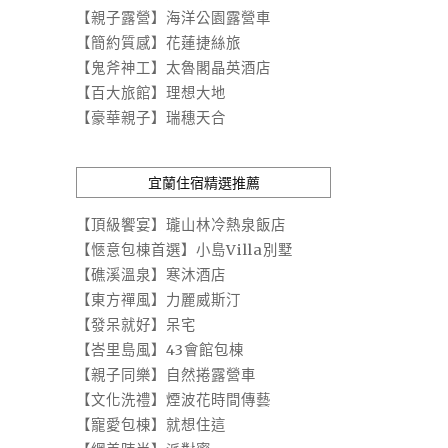
【親子露營】海洋公園露營車
【簡約質感】花蓮捷絲旅
【鬼斧神工】太魯閣晶英酒店
【百大旅館】理想大地
【豪華親子】瑞穗天合
宜蘭住宿精選推薦
【頂級饗宴】瓏山林冷熱泉飯店
【愜意包棟首選】小島Villa別墅
【礁溪溫泉】寒沐酒店
【東方禪風】力麗威斯汀
【發呆就好】呆宅
【峇里島風】43會館包棟
【親子同樂】自然捲露營車
【文化洗禮】煙波花時間傳藝
【寵愛包棟】就想住這