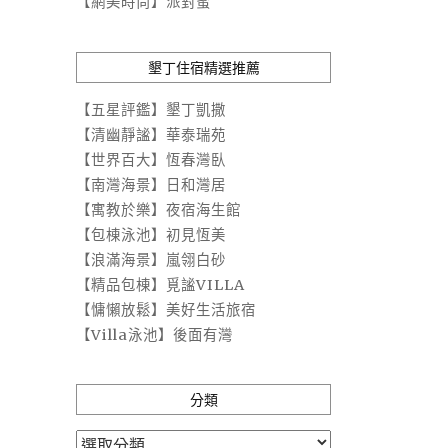
【網美時尚】派對蜜
墾丁住宿精選推薦
【五星評鑑】墾丁凱撒
【清幽靜謐】華泰瑞苑
【世界百大】恆春灣臥
【南灣海景】日和灣居
【寓教於樂】夜宿海生館
【包棟泳池】初見恆美
【浪滿海景】嵐翎白砂
【精品包棟】覓謐VILLA
【慵懶放鬆】美好生活旅宿
【Villa泳池】後面有灣
分類
分