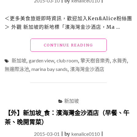
2015-03-10
|
by
kenalice0110
|
＜更多美食旅遊即時資訊，歡迎加入Ken&Alice粉絲團
＞ 外觀 新加坡的新地標「濱海灣金沙酒店，Ma …
"【外】
CONTINUE READING
新
加
新加坡
,
garden view
,
club room
,
擎天樹音樂秀
,
水舞秀
,
坡
無邊際泳池
,
marina bay sands
,
濱海灣金沙酒店
_
宿：
濱
海
灣
新加坡
金
沙
【外】新加坡_食：濱海灣金沙酒店（早餐、午
酒
茶、晚開胃菜）
店"
2015-03-01
|
by
kenalice0110
|