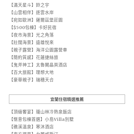
【滿天星斗】鈴之宇
【山雲相伴】逐雲水岸
【宛如歐洲】薩爾茲堡莊園
【$500包棟】卡好民宿
【夜市海景】光之角落
【壯闊海景】遠雄悅來
【親子露營】海洋公園露營車
【簡約質感】花蓮捷絲旅
【鬼斧神工】太魯閣晶英酒店
【百大旅館】理想大地
【豪華親子】瑞穗天合
宜蘭住宿精選推薦
【頂級饗宴】瓏山林冷熱泉飯店
【愜意包棟首選】小島Villa別墅
【礁溪溫泉】寒沐酒店