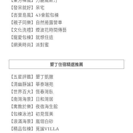
【東方禪風】力麗威斯汀
【發呆就好】呆宅
【峇里島風】43會館包棟
【親子同樂】自然捲露營車
【文化洗禮】煙波花時間傳藝
【寵愛包棟】就想住這
【網美時尚】派對蜜
墾丁住宿精選推薦
【五星評鑑】墾丁凱撒
【清幽靜謐】華泰瑞苑
【世界百大】恆春灣臥
【南灣海景】日和灣居
【寓教於樂】夜宿海生館
【包棟泳池】初見恆美
【浪滿海景】嵐翎白砂
【精品包棟】覓謐VILLA