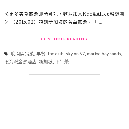
＜更多美食旅遊即時資訊，歡迎加入Ken&Alice粉絲團
＞ （2015.02）談到新加坡的奢華旅遊，「 …
"【外】
CONTINUE READING
新
加
晚間開胃菜
,
早餐
,
the club
,
sky on 57
,
marina bay sands
,
坡
濱海灣金沙酒店
,
新加坡
,
下午茶
_
食：
濱
海
灣
金
沙
酒
店
（早
餐、