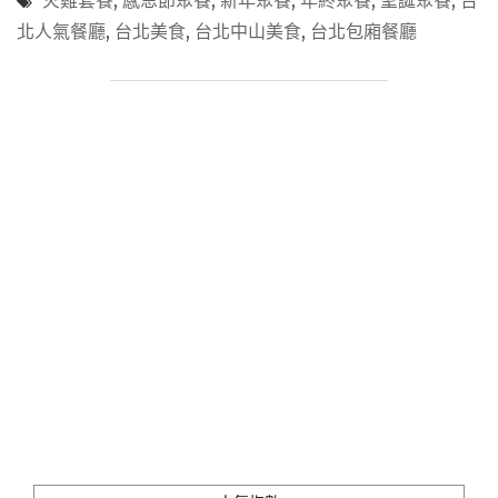
,
,
,
,
,
中
最
北人氣餐廳
,
台北美食
,
台北中山美食
,
台北包廂餐廳
山
佳
美
大
食
廚
_「棧
﹥
直
頂
火
級
廚
美
房」
饌"
融
合
多
國
特
色
的
異
國
風
派
對