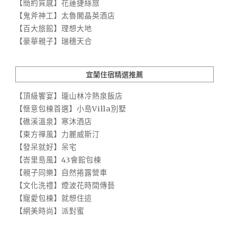
【簡約質感】花蓮捷絲旅
【鬼斧神工】太魯閣晶英酒店
【百大旅館】理想大地
【豪華親子】瑞穗天合
宜蘭住宿精選推薦
【頂級饗宴】瓏山林冷熱泉飯店
【愜意包棟首選】小島Villa別墅
【礁溪溫泉】寒沐酒店
【東方禪風】力麗威斯汀
【發呆就好】呆宅
【峇里島風】43會館包棟
【親子同樂】自然捲露營車
【文化洗禮】煙波花時間傳藝
【寵愛包棟】就想住這
【網美時尚】派對蜜