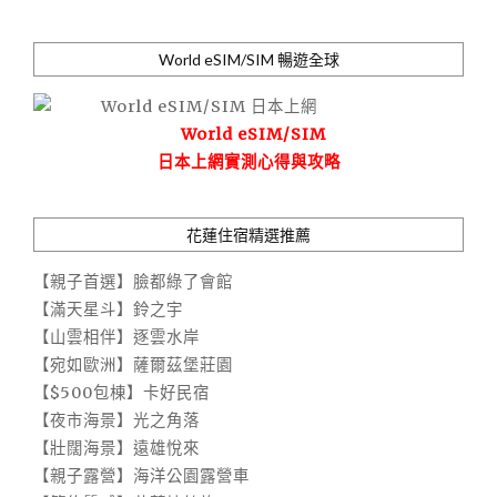
World eSIM/SIM 暢遊全球
World eSIM/SIM
日本上網實測心得與攻略
花蓮住宿精選推薦
【親子首選】臉都綠了會館
【滿天星斗】鈴之宇
【山雲相伴】逐雲水岸
【宛如歐洲】薩爾茲堡莊園
【$500包棟】卡好民宿
【夜市海景】光之角落
【壯闊海景】遠雄悅來
【親子露營】海洋公園露營車