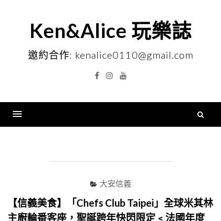
Skip
to
Ken&Alice 玩樂誌
content
邀約合作: kenalice0110@gmail.com
Facebook
Instagram
YouTube
搜
尋
Menu
關
鍵
字
大安信義
【信義美食】「Chefs Club Taipei」全球米其林
主廚輪番客座，聖誕跨年快閃限定﹤法國年度