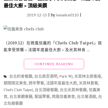
最佳大廚﹥頂級美饌
2019-12-15
|
by
kenalice0110
|
（2019.12）在微風信義的「Chefs Club Taipei」就
能享受榮獲﹤法國年度最佳大廚﹥及米其林肯 …
"【信
CONTINUE READING
義
美
台北約會餐廳
,
台北高空酒吧
,
Park 90
,
米其林主廚客座
,
食】
期間限定美食
,
跨年聚餐
,
法國年度最佳大廚
,
米其林套餐
,
「CHEFS
Chefs Club Taipei
,
台北頂級餐廳
,
台北米其林餐廳
CLUB
,
信義美
TAIPEI」
食
,
台北景觀餐廳
,
聖誕聚餐
,
微風信義美食
,
台北餐酒館
,
台
全
北包廂餐廳
球