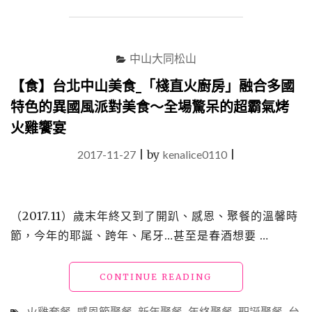
米
其
林
主
中山大同松山
廚
輪
【食】台北中山美食_「棧直火廚房」融合多國
番
特色的異國風派對美食～全場驚呆的超霸氣烤
客
座，
火雞饗宴
聖
誕
2017-11-27
|
by
kenalice0110
|
跨
年
快
閃
（2017.11）歲末年終又到了開趴、感恩、聚餐的溫馨時
限
節，今年的耶誕、跨年、尾牙…甚至是春酒想要 …
定
﹤
法
"【食】
CONTINUE READING
國
台
年
北
火雞套餐
感恩節聚餐
新年聚餐
年終聚餐
聖誕聚餐
台
度