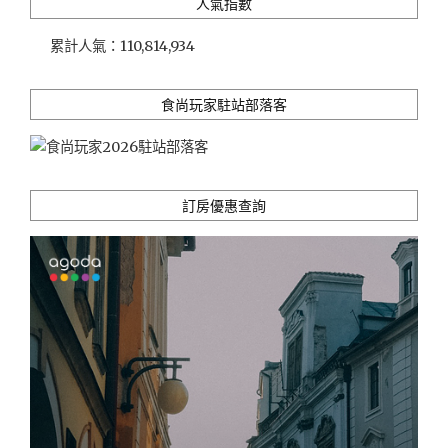
人氣指數
美
食
累計人氣：
110,814,934
～
全
場
食尚玩家駐站部落客
驚
呆
的
超
霸
訂房優惠查詢
氣
烤
火
雞
饗
宴"