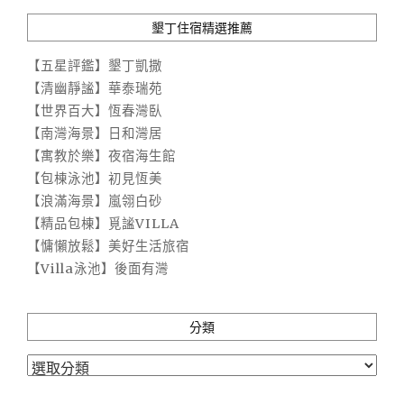
墾丁住宿精選推薦
【五星評鑑】墾丁凱撒
【清幽靜謐】華泰瑞苑
【世界百大】恆春灣臥
【南灣海景】日和灣居
【寓教於樂】夜宿海生館
【包棟泳池】初見恆美
【浪滿海景】嵐翎白砂
【精品包棟】覓謐VILLA
【慵懶放鬆】美好生活旅宿
【Villa泳池】後面有灣
分類
分
類