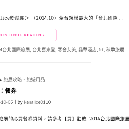
ce粉絲團＞ （2014.10）全台規模最大的「台北國際 …
"【買】
CONTINUE READING
勸
敗
14台北國際旅展
,
台北喜來登
,
寒舍艾美
,
晶華酒店
,
itf
,
秋季旅展
_2014
ITF
台
北
國
旅展攻略、旅遊用品
際
旅
1：餐券
展
-10-05
|
by
kenalice0110
匯
|
整
1：
北國際旅展的必買餐券資料，請參考【買】勸敗_2014台北國際旅
餐
券"