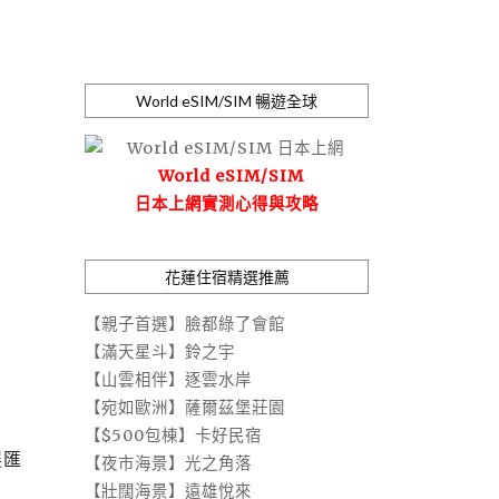
World eSIM/SIM 暢遊全球
World eSIM/SIM
日本上網實測心得與攻略
花蓮住宿精選推薦
【親子首選】臉都綠了會館
【滿天星斗】鈴之宇
【山雲相伴】逐雲水岸
【宛如歐洲】薩爾茲堡莊園
【$500包棟】卡好民宿
展匯
【夜市海景】光之角落
【壯闊海景】遠雄悅來