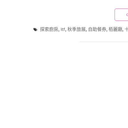
探索廚房
,
itf
,
秋季旅展
,
自助餐券
,
栢麗廳
,