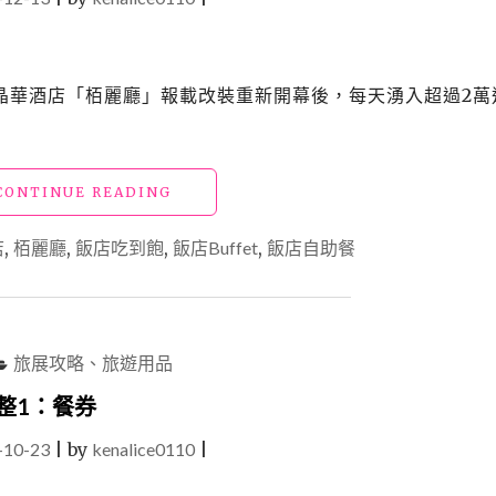
晶華酒店「栢麗廳」報載改裝重新開幕後，每天湧入超過2萬
"【食】
CONTINUE READING
台
北
店
,
栢麗廳
,
飯店吃到飽
,
飯店Buffet
,
飯店自助餐
吃
到
飽
_
晶
旅展攻略、旅遊用品
華
酒
匯整1：餐券
店
-10-23
|
by
kenalice0110
栢
|
麗
廳