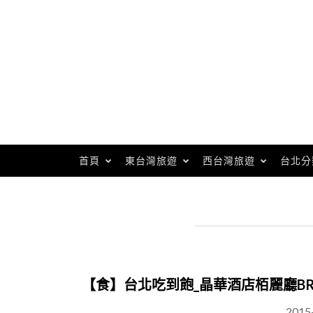
Skip
to
content
首頁
東台灣旅遊
西台灣旅遊
台北分
【食】台北吃到飽_晶華酒店栢麗廳BRAS
2015