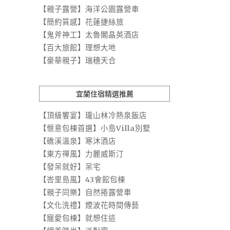
【親子露營】海洋公園露營車
【簡約質感】花蓮捷絲旅
【鬼斧神工】太魯閣晶英酒店
【百大旅館】理想大地
【豪華親子】瑞穗天合
宜蘭住宿精選推薦
【頂級饗宴】瓏山林冷熱泉飯店
【愜意包棟首選】小島Villa別墅
【礁溪溫泉】寒沐酒店
【東方禪風】力麗威斯汀
【發呆就好】呆宅
【峇里島風】43會館包棟
【親子同樂】自然捲露營車
【文化洗禮】煙波花時間傳藝
【寵愛包棟】就想住這