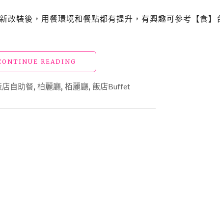
RIE」重新改裝後，用餐環境和餐點都有提升，有興趣可參考【食】
"【食】
CONTINUE READING
吃
到
飯店自助餐
,
柏麗廳
,
栢麗廳
,
飯店Buffet
飽
_
台
北
晶
華
酒
店：
栢
麗
廳"