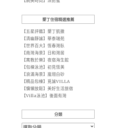
【網美時尚】派對蜜
墾丁住宿精選推薦
【五星評鑑】墾丁凱撒
【清幽靜謐】華泰瑞苑
【世界百大】恆春灣臥
【南灣海景】日和灣居
【寓教於樂】夜宿海生館
【包棟泳池】初見恆美
【浪滿海景】嵐翎白砂
【精品包棟】覓謐VILLA
【慵懶放鬆】美好生活旅宿
【Villa泳池】後面有灣
分類
分