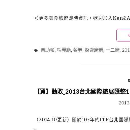
＜更多美食旅遊即時資訊，歡迎加入Ken&Ali
自助餐
,
栢麗廳
,
餐券
,
探索廚房
,
十二廚
,
20
【買】勸敗_2013台北國際旅展匯整
2013
（2014.10更新）關於103年的ITF台
…