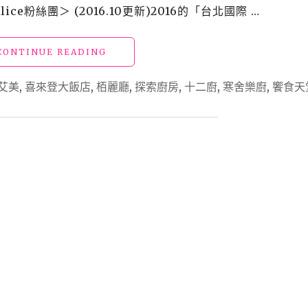
e粉絲團＞ (2016.10更新)2016的「台北國際 …
BRASSERIE(全
新
改
"【買】
CONTINUE READING
裝)"
勸
敗
艾美
,
喜來登大飯店
,
栢麗廳
,
探索廚房
,
十二廚
,
寒舍樂廚
,
饗食天
_2015ITF
台
北
國
際
旅
展
匯
整
1：
餐
券"