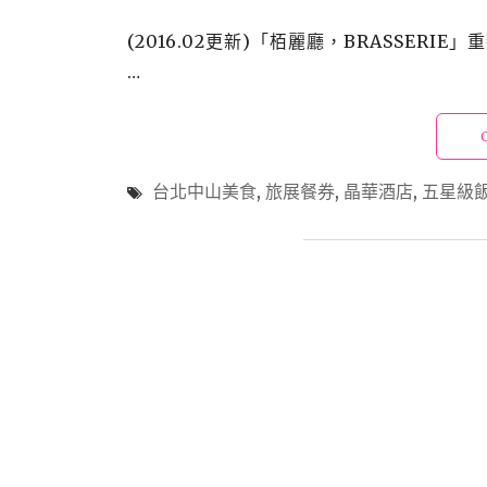
(2016.02更新)「栢麗廳，BRASSE
…
台北中山美食
,
旅展餐券
,
晶華酒店
,
五星級