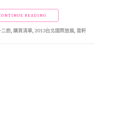
"【買】
CONTINUE READING
勸
敗
十二廚
,
購買清單
,
2013台北國際旅展
,
雲軒
_2013
台
北
國
際
旅
展
匯
整
1：
餐
券"