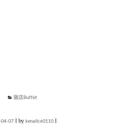
飯店Buffet
-04-07
|
by
kenalice0110
|