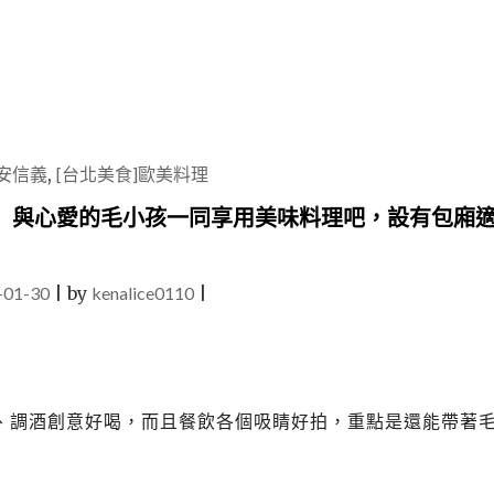
依
林
也
來
插
旗"
安信義
,
[台北美食]歐美料理
館」與心愛的毛小孩一同享用美味料理吧，設有包廂
-01-30
|
by
kenalice0110
|
、調酒創意好喝，而且餐飲各個吸睛好拍，重點是還能帶著