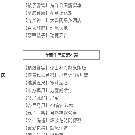
【親子露營】海洋公園露營車
【簡約質感】花蓮捷絲旅
【鬼斧神工】太魯閣晶英酒店
【百大旅館】理想大地
【豪華親子】瑞穗天合
宜蘭住宿精選推薦
【頂級饗宴】瓏山林冷熱泉飯店
，因
【愜意包棟首選】小島Villa別墅
【礁溪溫泉】寒沐酒店
【東方禪風】力麗威斯汀
【發呆就好】呆宅
【峇里島風】43會館包棟
【親子同樂】自然捲露營車
【文化洗禮】煙波花時間傳藝
【寵愛包棟】就想住這