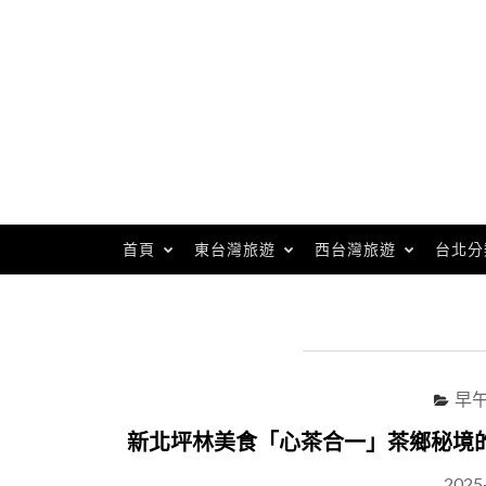
Skip
to
content
首頁
東台灣旅遊
西台灣旅遊
台北分
早
新北坪林美食「心茶合一」茶鄉秘境的
2025