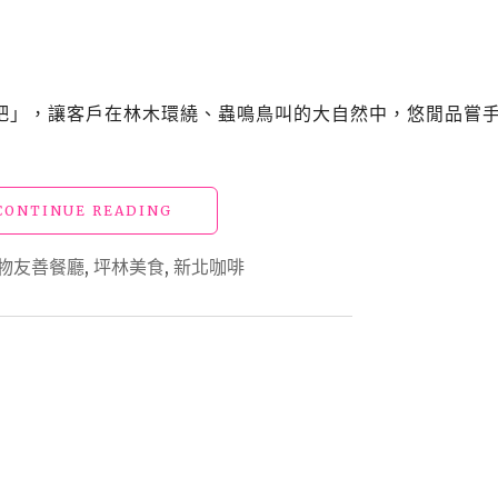
秘
境
的
慢
活
吧」，讓客戶在林木環繞、蟲鳴鳥叫的大自然中，悠閒品嘗
早
午
餐
與
"新
CONTINUE READING
台
北
灣
坪
好
物友善餐廳
,
坪林美食
,
新北咖啡
林
茶
美
(寵
食
物
「那
友
個
善
咖
餐
啡
廳)"
吧」
森
林