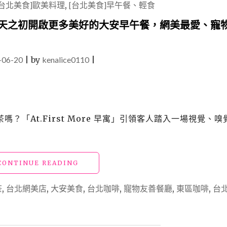
[台北美食]歐美料理
,
[台北美食]早午餐、輕食
早寓」從一天之初開啟更多美好的大安早午餐，網美最愛、寵
-06-20
|
by
kenalice0110
|
「At.First More 早寓」引領客人踏入一場視覺、嗅
"東
CONTINUE READING
區
美
茶
,
台北網美店
,
大安美食
,
台北咖啡
,
寵物友善餐廳
,
東區咖啡
,
台
食
「AT.FIRST
MORE
早