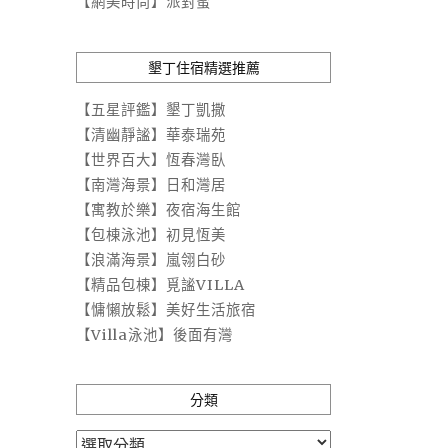
【網美時尚】派對蜜
墾丁住宿精選推薦
【五星評鑑】墾丁凱撒
【清幽靜謐】華泰瑞苑
【世界百大】恆春灣臥
【南灣海景】日和灣居
【寓教於樂】夜宿海生館
【包棟泳池】初見恆美
【浪滿海景】嵐翎白砂
【精品包棟】覓謐VILLA
【慵懶放鬆】美好生活旅宿
【Villa泳池】後面有灣
分類
分