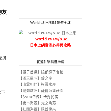
物友
World eSIM/SIM 暢遊全球
World eSIM/SIM
日本上網實測心得與攻略
覺與
花蓮住宿精選推薦
【親子首選】臉都綠了會館
【滿天星斗】鈴之宇
【山雲相伴】逐雲水岸
【宛如歐洲】薩爾茲堡莊園
北下
【$500包棟】卡好民宿
【夜市海景】光之角落
【壯闊海景】遠雄悅來