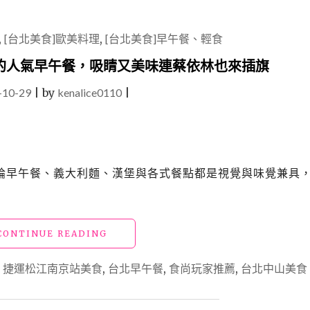
寓」
從
,
[台北美食]歐美料理
,
[台北美食]早午餐、輕食
一
天
的人氣早午餐，吸睛又美味連蔡依林也來插旗
之
初
-10-29
|
by
kenalice0110
|
開
啟
更
多
美
論早午餐、義大利麵、漢堡與各式餐點都是視覺與味覺兼具
好
的
大
安
早
"南
CONTINUE READING
午
京
餐，
松
,
捷運松江南京站美食
,
台北早午餐
,
食尚玩家推薦
,
台北中山美食
網
江
美
美
最
食