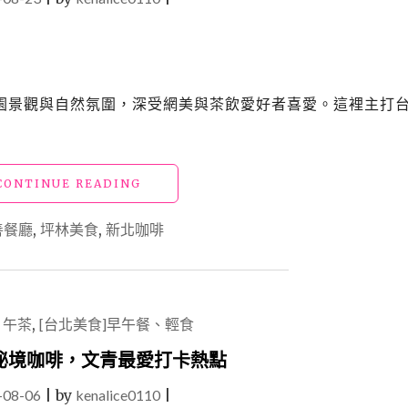
園景觀與自然氛圍，深受網美與茶飲愛好者喜愛。這裡主打
"新
CONTINUE READING
北
坪
善餐廳
,
坪林美食
,
新北咖啡
林
美
食
「心
茶
、午茶
,
[台北美食]早午餐、輕食
合
一」
秘境咖啡，文青最愛打卡熱點
茶
-08-06
|
by
kenalice0110
鄉
|