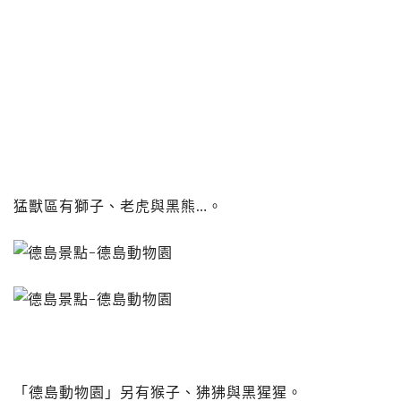
猛獸區有獅子、老虎與黑熊…。
「德島動物園」另有猴子、狒狒與黑猩猩。