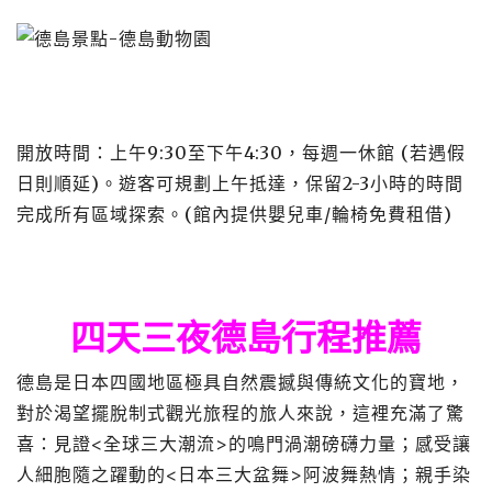
開放時間：上午9:30至下午4:30，每週一休館 (若遇假
日則順延)。遊客可規劃上午抵達，保留2-3小時的時間
完成所有區域探索。(館內提供嬰兒車/輪椅免費租借)
四天三夜德島行程推薦
德島是日本四國地區極具自然震撼與傳統文化的寶地，
對於渴望擺脫制式觀光旅程的旅人來說，這裡充滿了驚
喜：見證<全球三大潮流>的鳴門渦潮磅礴力量；感受讓
人細胞隨之躍動的<日本三大盆舞>阿波舞熱情；親手染