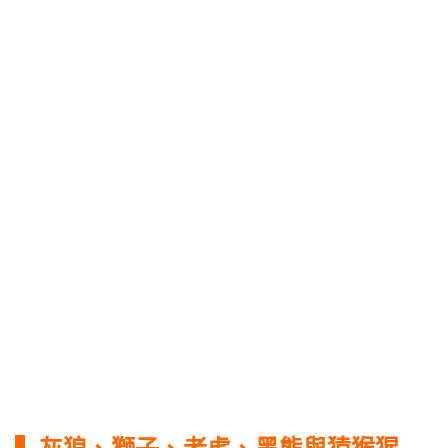
▍灰狼、獅子、老虎、黑熊與猿猴猩