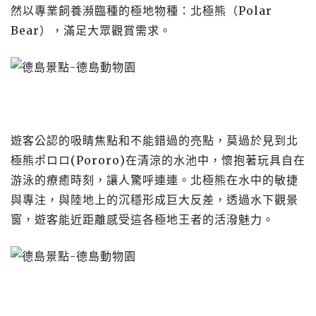
然以專業飼養瀕臨種的極地物種：北極熊（Polar
Bear），滿足大眾觀賞需求。
遊客公認的吸睛焦點和不能錯過的亮點，莫過於見到北
極
熊ポロロ(Pororo)在清
涼的水池中，懷抱著玩具自在
游泳的療癒時刻，讓人驚呼連連。北極熊在水中的敏捷
與專注，與陸地上的沉穩形成巨大反差，透過水下觀景
窗，遊客能近距離感受這各極地王者的活潑魅力。