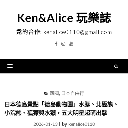
Skip
to
Ken&Alice 玩樂誌
content
邀約合作: kenalice0110@gmail.com
Facebook
Instagram
YouTube
搜
尋
Menu
關
鍵
四國
,
日本自由行
字
日本德島景點「德島動物園」水豚、北極熊、
小浣熊、狐獴與水獺，五大明星超萌出擊
2026-01-13
|
by
kenalice0110