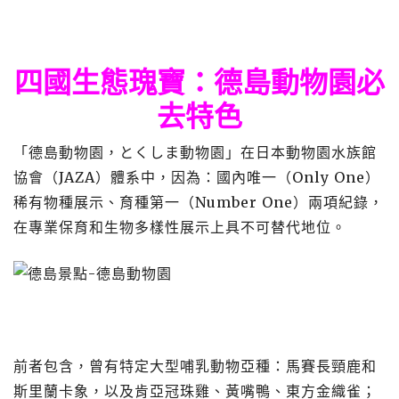
四國生態瑰寶：德島動物園必
去特色
「德島動物園，とくしま動物園」在日本動物園水族館
協會（JAZA）體系中，因為：國內唯一（Only One）
稀有物種展示、育種第一（Number One）兩項紀錄，
在專業保育和生物多樣性展示上具不可替代地位。
前者包含，曾有特定大型哺乳動物亞種：馬賽長頸鹿和
斯里蘭卡象，以及肯亞冠珠雞、黃嘴鴨、東方金織雀；