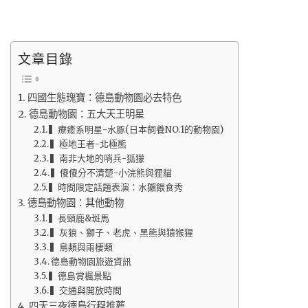
文章目錄
四國生態瑰寶：德島動物園必去特色
德島動物園：五大天王明星
▍療癒系明星-水豚(日本飼養NO.1的動物園)
▍極地王者-北極熊
▍南非大地的哨兵-狐獴
▍傻傻分不清楚-小浣熊與狸貓
▍時間限定話題表演：水獺餵食秀
德島動物園：其他動物
▍長頸鹿&斑馬
▍灰狼、獅子、老虎、黑熊與猿猴猩
▍鳥類與兩棲類
德島動物園旅遊資訊
▍德島賞楓景點
▍交通與開放時間
四天三夜德島行程推薦