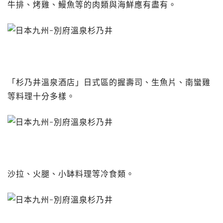
牛排、烤雞、鰻魚等的肉類與海鮮應有盡有。
「杉乃井溫泉酒店」日式區的握壽司、生魚片、南蠻雞
等料理十分多樣。
沙拉、火腿、小缽料理等冷食類。