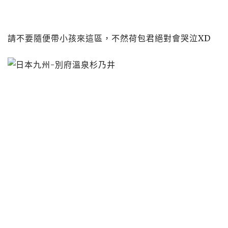
請不要隨便帶小孩來這區，不然荷包君絕對會哭泣XD