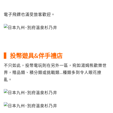
電子飛鏢也滿受旅客歡迎。
▍投幣遊具&伴手禮店
不只如此，投幣電玩則在另外一區，宛如湯姆熊歡樂世
界，贈品類、積分類或挑戰類…種類多到令人眼花撩
亂。