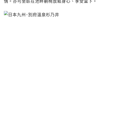
情。亦可坐臥在池畔躺椅放鬆身心、享受當下。