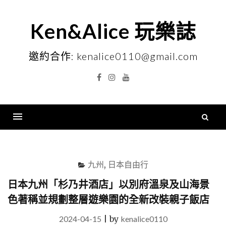
Skip
to
Ken&Alice 玩樂誌
content
邀約合作: kenalice0110@gmail.com
Facebook
Instagram
YouTube
搜
尋
Menu
關
鍵
九州
,
日本自由行
字
日本九州「杉乃井酒店」以別府溫泉及山海景
色著稱並規劃整層遊樂園的全新改裝親子飯店
2024-04-15
|
by
kenalice0110