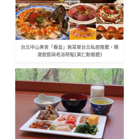
台北中山美食「春韭」無菜單台北私廚推薦，精
湛廚藝與老派時髦(黃仁勳餐廳)