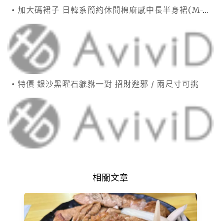
加大碼裙子 日韓系簡約休閒棉麻感中長半身裙(M-2XL)【XMS54038】＊艾美時尚(現+預)
特價 銀沙黑曜石貔貅一對 招財避邪 / 兩尺寸可挑
相關文章