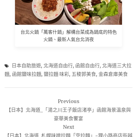
台北火鍋「萬客什鍋」解構台菜成為鍋底的特色
火鍋、最新人氣台北消夜
日本自助旅遊
,
北海道自由行
,
函館自由行
,
北海道三大拉
麵
,
函館鹽味拉麵
,
鹽拉麵 味彩
,
五稜郭美食
,
金森倉庫美食
文
Previous
章
【日本】北海道_「湯之川王子飯店渚亭」函館海景溫泉與
導
豪華美食饗宴
覽
Next
【日本】北海道_札幌味噌拉麵「空拉麵」~狸小路商店街越