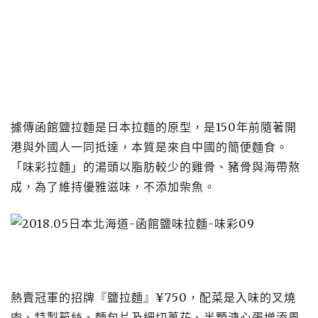
據傳函館鹽拉麵是日本拉麵的原型，是150年前隨著開
港與外國人一同抵達，本質是來自中國的簡便麵食。
「味彩拉麵」的湯頭以脂肪較少的雞骨、豬骨與海帶熬
成，為了維持優雅滋味，不添加柴魚。
熱賣冠軍的招牌『鹽拉麵』¥750，配菜是入味的叉燒
肉、特製筍絲、麵包片及細切蔥花、半顆溏心蛋增添風