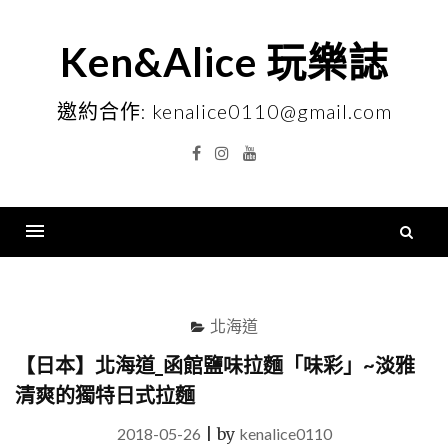
Skip
to
Ken&Alice 玩樂誌
content
邀約合作: kenalice0110@gmail.com
Facebook
Instagram
YouTube
搜
尋
Menu
關
鍵
北海道
字
【日本】北海道_函館鹽味拉麵「味彩」~淡雅
清爽的獨特日式拉麵
2018-05-26
|
by
kenalice0110