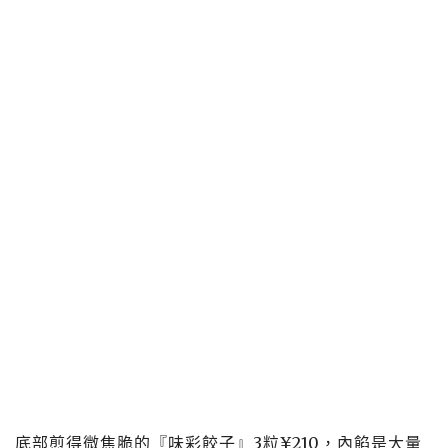
底部煎得微焦脆的『味彩餃子』3粒¥210，內餡是大量