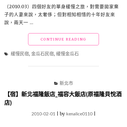
（2010.03）四個好友的單身緩慢之旅，對需要拋家棄
子的人妻來說，太奢侈；但對相知相惜的十年好友來
說，兩天一 …
"【宿】
CONTINUE READING
金
瓜
緩慢民宿
,
金瓜石民宿
,
緩慢金瓜石
石
_
四
遊
緩
新北市
慢
民
【宿】新北福隆飯店_福容大飯店(原福隆貝悅酒
宿，
店)
四
個
2010-02-01
|
by
kenalice0110
|
女
生