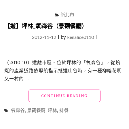
新北市
【遊】坪林_氧森谷（景觀餐廳）
2012-11-12
|
by
kenalice0110
|
（2010.10）遠離市區、位於坪林的「氧森谷」，從蜿
蜒的產業道路依導航指示抵達山谷時，有一種柳暗花明
又一村的 …
"【遊】
CONTINUE READING
坪
林
氧森谷
,
景觀餐廳
,
坪林
,
排餐
_
氧
森