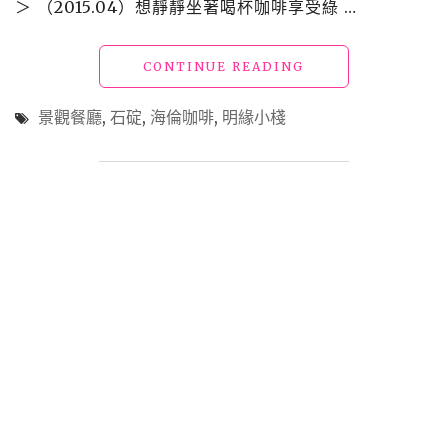
＞ （2015.04）想靜靜坐著喝杯咖啡享受綠 …
"【遊】
CONTINUE READING
石
碇
景觀餐廳
,
石碇
,
海倫咖啡
,
明緣小棧
_
海
倫
咖
啡、
明
緣
小
棧"