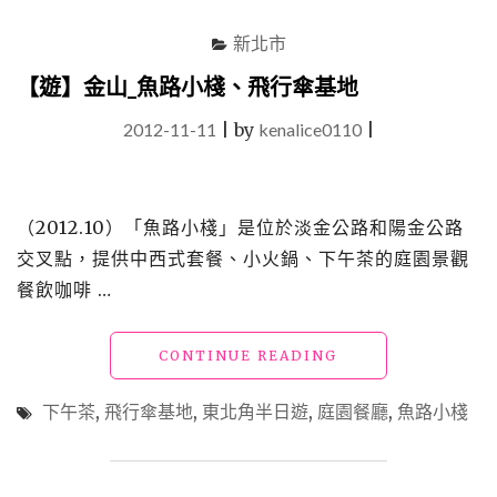
谷
（景
新北市
觀
餐
【遊】金山_魚路小棧、飛行傘基地
廳）"
2012-11-11
|
by
kenalice0110
|
（2012.10）「魚路小棧」是位於淡金公路和陽金公路
交叉點，提供中西式套餐、小火鍋、下午茶的庭園景觀
餐飲咖啡 …
"【遊】
CONTINUE READING
金
山
下午茶
,
飛行傘基地
,
東北角半日遊
,
庭園餐廳
,
魚路小棧
_
魚
路
小