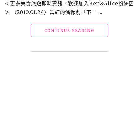
的
＜更多美食旅遊即時資訊，歡迎加入Ken&Alice粉絲團
舊
＞ （2010.01.24）當紅的偶像劇「下一 …
日
子"
"【宿】
CONTINUE READING
新
北
福
隆
飯
店
_
福
容
大
飯
店
(原
福
隆
貝