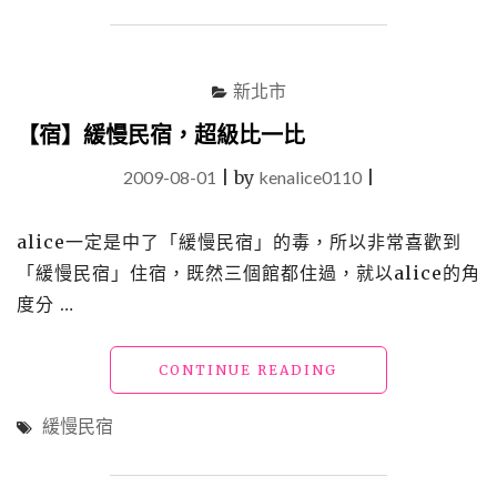
_
啖
海
新北市
鮮
騎
【宿】緩慢民宿，超級比一比
單
車"
2009-08-01
|
by
kenalice0110
|
alice一定是中了「緩慢民宿」的毒，所以非常喜歡到
「緩慢民宿」住宿，既然三個館都住過，就以alice的角
度分 …
"【宿】
CONTINUE READING
緩
慢
緩慢民宿
民
宿，
超