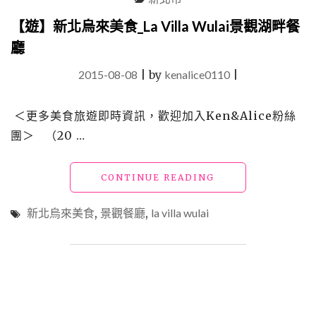
美
食，
【遊】新北烏來美食_La Villa Wulai景觀湖畔餐
在
廳
地
人
2015-08-08
|
by
kenalice0110
|
帶
路
10
＜更多美食旅遊即時資訊，歡迎加入Ken&Alice粉絲
家
團＞ （20 …
必
吃
客
"【遊】
CONTINUE READING
家
新
小
北
新北烏來美食
,
景觀餐廳
,
la villa wulai
吃
烏
與
來
特
美
色
食
伴
_LA
手
VILLA
禮"
WULAI