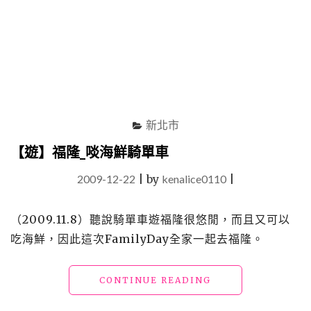
悅
酒
店)"
新北市
【遊】福隆_啖海鮮騎單車
2009-12-22
|
by
kenalice0110
|
（2009.11.8）聽說騎單車遊福隆很悠閒，而且又可以
吃海鮮，因此這次FamilyDay全家一起去福隆。
"【遊】
CONTINUE READING
福
隆