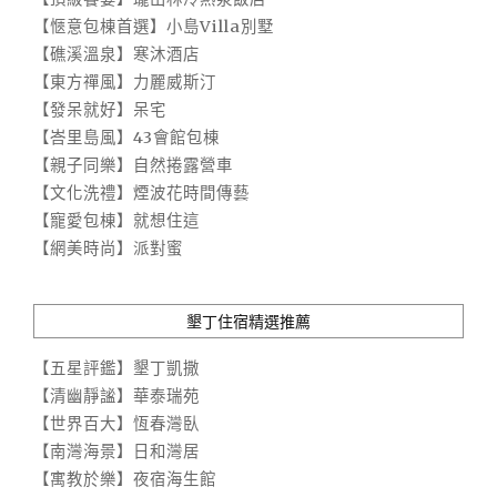
【愜意包棟首選】小島Villa別墅
【礁溪溫泉】寒沐酒店
【東方禪風】力麗威斯汀
【發呆就好】呆宅
【峇里島風】43會館包棟
【親子同樂】自然捲露營車
【文化洗禮】煙波花時間傳藝
【寵愛包棟】就想住這
【網美時尚】派對蜜
墾丁住宿精選推薦
【五星評鑑】墾丁凱撒
【清幽靜謐】華泰瑞苑
【世界百大】恆春灣臥
【南灣海景】日和灣居
【寓教於樂】夜宿海生館