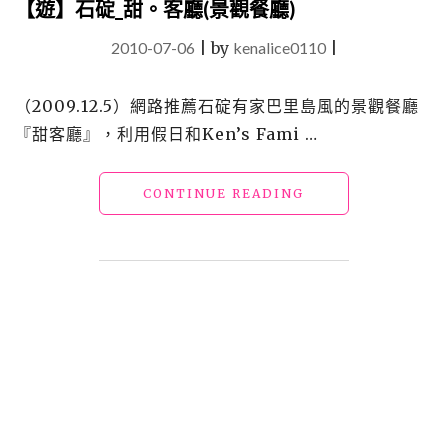
館"
【遊】石碇_甜。客廳(景觀餐廳)
2010-07-06
|
by
kenalice0110
|
（2009.12.5）網路推薦石碇有家巴里島風的景觀餐廳
『甜客廳』，利用假日和Ken’s Fami …
"【遊】
CONTINUE READING
石
碇
_
甜。
客
廳
(景
觀
餐
廳)"