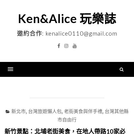
Skip
to
Ken&Alice 玩樂誌
content
邀約合作: kenalice0110@gmail.com
Facebook
Instagram
YouTube
搜
尋
Menu
關
鍵
字
新北市
,
台灣旅遊懶人包
,
老街美食與伴手禮
,
台灣其他縣
市自由行
新竹景點：北埔老街美食，在地人帶路10家必