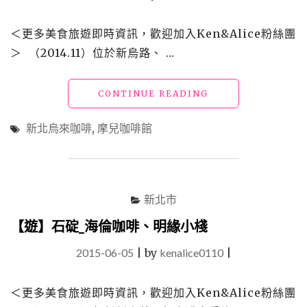
＜更多美食旅遊即時資訊，歡迎加入Ken&Alice粉絲團
＞ （2014.11）位於新烏路、 …
"【遊】
CONTINUE READING
新
北
新北烏來咖啡
,
摩兒咖啡館
烏
來
咖
啡
_
新北市
摩
兒
【遊】石碇_海倫咖啡、明緣小棧
咖
2015-06-05
|
by
kenalice0110
啡
|
館"
＜更多美食旅遊即時資訊，歡迎加入Ken&Alice粉絲團