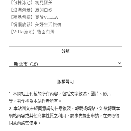
【包棟泳池】初見恆美
【浪滿海景】嵐翎白砂
【精品包棟】覓謐VILLA
【慵懶放鬆】美好生活旅宿
【Villa泳池】後面有灣
分類
分
類
版權聲明
1. 本網站上刊載的所有內容，包括文字敘述、圖片、影片...
等，著作權為本站作者所有。
2. 本站圖文未經同意請勿任意複製、轉載或轉貼，如欲轉載本
網站內容或其他商業性質之利用，請事先提出申請，在未取得
同意前嚴禁使用。