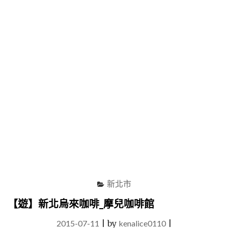
景
觀
湖
畔
餐
廳"
新北市
【遊】新北烏來咖啡_摩兒咖啡館
2015-07-11
|
by
kenalice0110
|