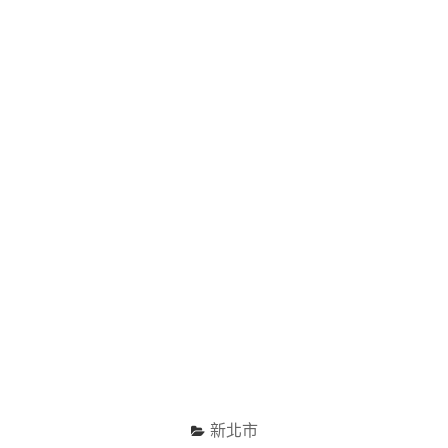
棧、
飛
行
傘
基
地"
新北市