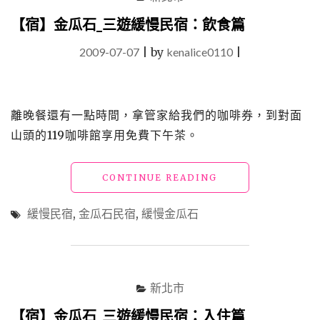
【宿】金瓜石_三遊緩慢民宿：飲食篇
2009-07-07
|
by
kenalice0110
|
離晚餐還有一點時間，拿管家給我們的咖啡券，到對面
山頭的119咖啡館享用免費下午茶。
"【宿】
CONTINUE READING
金
瓜
緩慢民宿
,
金瓜石民宿
,
緩慢金瓜石
石
_
三
遊
緩
新北市
慢
民
【宿】金瓜石_三遊緩慢民宿：入住篇