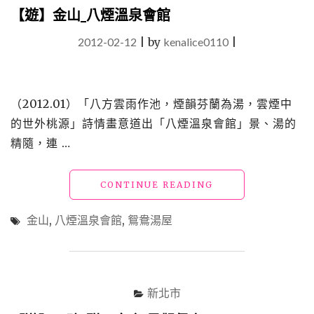
【遊】金山_八煙溫泉會館
2012-02-12
|
by
kenalice0110
|
（2012.01）「八方雲雨作池，煙韻芬蘭為湯，雲煙中
的世外桃源」詩情畫意道出「八煙溫泉會館」景、湯的
精隨，連 …
"【遊】
CONTINUE READING
金
山
金山
,
八煙溫泉會館
,
鴛鴦湯屋
_
八
煙
溫
泉
新北市
會