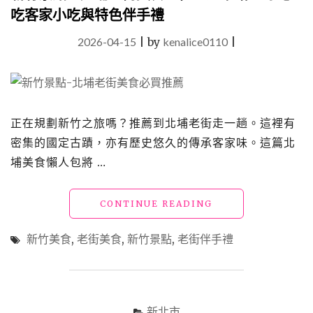
吃客家小吃與特色伴手禮
2026-04-15
|
by
kenalice0110
|
正在規劃新竹之旅嗎？推薦到北埔老街走一趟。這裡有
密集的國定古蹟，亦有歷史悠久的傳承客家味。這篇北
埔美食懶人包將 …
"新
CONTINUE READING
竹
景
新竹美食
,
老街美食
,
新竹景點
,
老街伴手禮
點：
北
埔
老
街
新北市