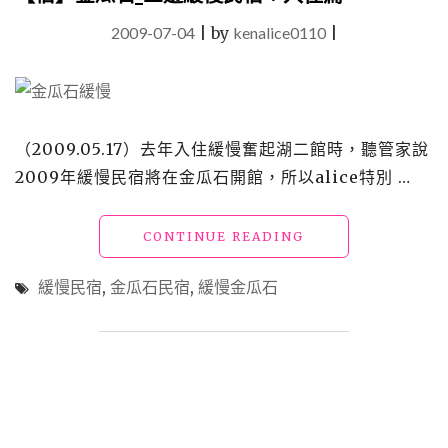
宿：
2009-07-04
|
by
kenalice0110
飲
|
食
篇"
（2009.05.17）去年入住緩慢奮起湖二館時，聽管家說
2009年緩慢民宿將在金瓜石開館，所以alice特別 …
"【宿】
CONTINUE READING
金
瓜
緩慢民宿
,
金瓜石民宿
,
緩慢金瓜石
石
_
三
遊
緩
慢
民
宿：