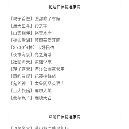
花蓮住宿精選推薦
【親子首選】臉都綠了會館
【滿天星斗】鈴之宇
【山雲相伴】逐雲水岸
【宛如歐洲】薩爾茲堡莊園
【$500包棟】卡好民宿
【夜市海景】光之角落
【壯闊海景】遠雄悅來
【親子露營】海洋公園露營車
【簡約質感】花蓮捷絲旅
【鬼斧神工】太魯閣晶英酒店
【百大旅館】理想大地
【豪華親子】瑞穗天合
宜蘭住宿精選推薦
【頂級饗宴】瓏山林冷熱泉飯店