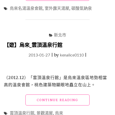
烏
來
烏來名湯溫泉會館
,
室外露天湯屋
,
碳酸氫鈉泉
_
烏
來
名
湯
新北市
溫
泉
【遊】烏來_雲頂溫泉行館
會
2013-01-27
|
by
kenalice0110
館"
|
（2012.12）「雲頂溫泉行館」是烏來溫泉區地勢相當
高的溫泉會館，桃色建築物顯眼地矗立在山上。
"【遊】
CONTINUE READING
烏
來
雲頂溫泉行館
,
景觀湯屋
,
烏來