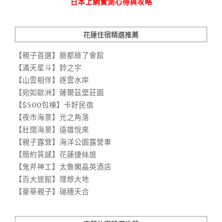
日本上網實測心得與攻略
花蓮住宿精選推薦
【親子首選】臉都綠了會館
【滿天星斗】鈴之宇
【山雲相伴】逐雲水岸
【宛如歐洲】薩爾茲堡莊園
【$500包棟】卡好民宿
【夜市海景】光之角落
【壯闊海景】遠雄悅來
【親子露營】海洋公園露營車
【簡約質感】花蓮捷絲旅
【鬼斧神工】太魯閣晶英酒店
【百大旅館】理想大地
【豪華親子】瑞穗天合