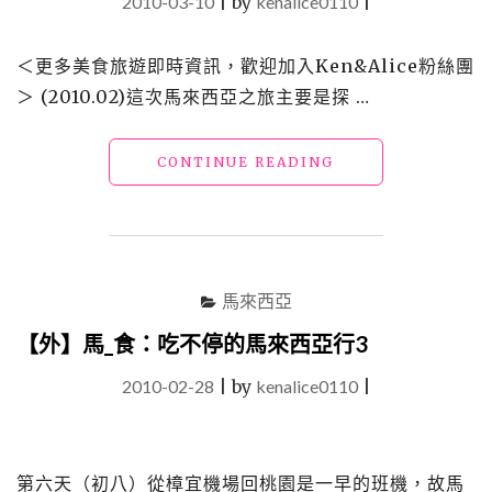
2010-03-10
|
by
kenalice0110
|
＜更多美食旅遊即時資訊，歡迎加入Ken&Alice粉絲團
＞ (2010.02)這次馬來西亞之旅主要是探 …
"【外】
CONTINUE READING
馬
_
買：
瞎
拼
馬來西亞
「VINCCI」
鞋"
【外】馬_食：吃不停的馬來西亞行3
2010-02-28
|
by
kenalice0110
|
第六天（初八）從樟宜機場回桃園是一早的班機，故馬