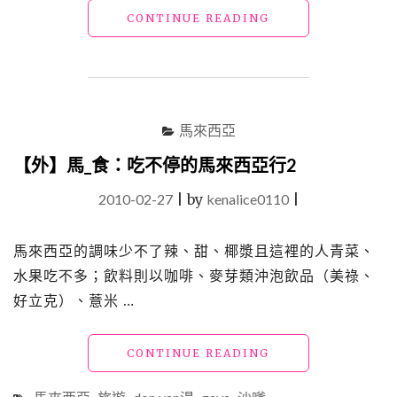
"【外】
CONTINUE READING
馬
_
食：
大
團
馬來西亞
員
飯"
【外】馬_食：吃不停的馬來西亞行2
2010-02-27
|
by
kenalice0110
|
馬來西亞的調味少不了辣、甜、椰漿且這裡的人青菜、
水果吃不多；飲料則以咖啡、麥芽類沖泡飲品（美祿、
好立克）、薏米 …
"【外】
CONTINUE READING
馬
_