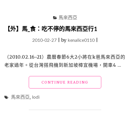
馬來西亞
【外】馬_食：吃不停的馬來西亞行1
2010-02-27
|
by
kenalice0110
|
（2010.02.16~21）農曆春節6大2小將在k爸馬來西亞的
老家過年。從台灣搭飛機到新加坡樟宜機場，開車4 …
"【外】
CONTINUE READING
馬
_
馬來西亞
,
lodi
食：
吃
不
停
的