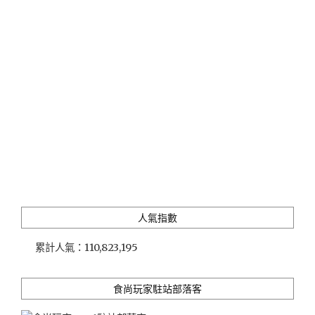
馬
來
西
亞
行
1"
人氣指數
累計人氣：
110,823,195
食尚玩家駐站部落客