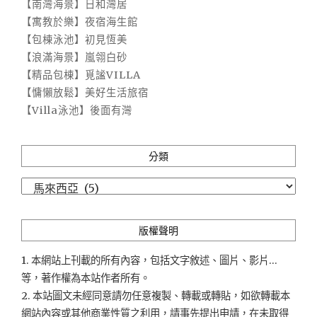
【南灣海景】日和灣居
【寓教於樂】夜宿海生館
【包棟泳池】初見恆美
【浪滿海景】嵐翎白砂
【精品包棟】覓謐VILLA
【慵懶放鬆】美好生活旅宿
【Villa泳池】後面有灣
分類
分
類
版權聲明
1. 本網站上刊載的所有內容，包括文字敘述、圖片、影片...
等，著作權為本站作者所有。
2. 本站圖文未經同意請勿任意複製、轉載或轉貼，如欲轉載本
網站內容或其他商業性質之利用，請事先提出申請，在未取得