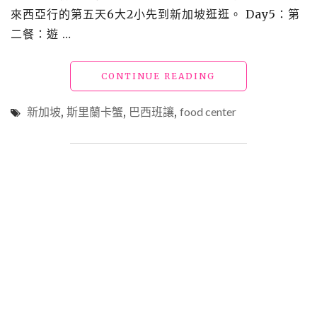
來西亞行的第五天6大2小先到新加坡逛逛。 Day5：第
二餐：遊 …
"【外】
CONTINUE READING
馬
_
新加坡
,
斯里蘭卡蟹
,
巴西班讓
,
food center
食：
吃
不
停
的
馬
來
西
亞
行
3"