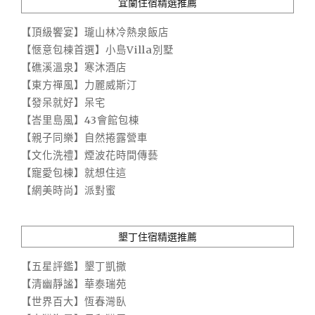
宜蘭住宿精選推薦
【頂級饗宴】瓏山林冷熱泉飯店
【愜意包棟首選】小島Villa別墅
【礁溪溫泉】寒沐酒店
【東方禪風】力麗威斯汀
【發呆就好】呆宅
【峇里島風】43會館包棟
【親子同樂】自然捲露營車
【文化洗禮】煙波花時間傳藝
【寵愛包棟】就想住這
【網美時尚】派對蜜
墾丁住宿精選推薦
【五星評鑑】墾丁凱撒
【清幽靜謐】華泰瑞苑
【世界百大】恆春灣臥