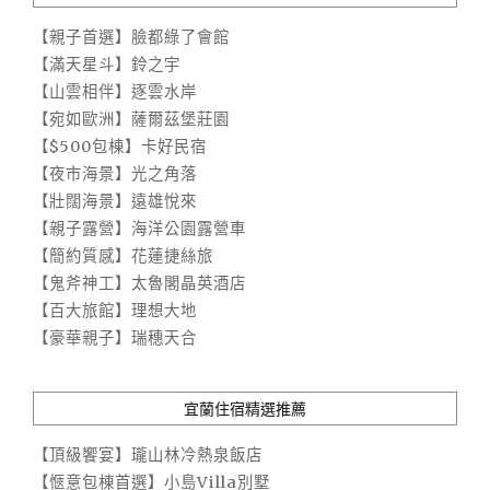
【親子首選】臉都綠了會館
【滿天星斗】鈴之宇
【山雲相伴】逐雲水岸
【宛如歐洲】薩爾茲堡莊園
【$500包棟】卡好民宿
【夜市海景】光之角落
【壯闊海景】遠雄悅來
【親子露營】海洋公園露營車
【簡約質感】花蓮捷絲旅
【鬼斧神工】太魯閣晶英酒店
【百大旅館】理想大地
【豪華親子】瑞穗天合
宜蘭住宿精選推薦
【頂級饗宴】瓏山林冷熱泉飯店
【愜意包棟首選】小島Villa別墅