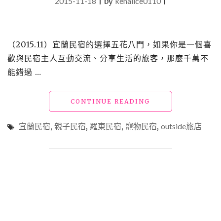
2015-11-18
|
by
kenalice0110
|
（2015.11）宜蘭民宿的選擇五花八門，如果你是一個喜
歡與民宿主人互動交流、分享生活的旅客，那麼千萬不
能錯過 …
"【宿】
CONTINUE READING
宜
蘭
宜蘭民宿
,
親子民宿
,
羅東民宿
,
寵物民宿
,
outside旅店
羅
東
民
宿
14_OUTSIDE
凹
賽
旅
店"