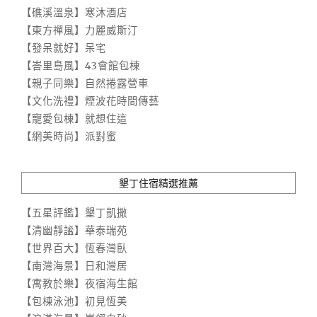
【礁溪溫泉】寒沐酒店
【東方禪風】力麗威斯汀
【發呆就好】呆宅
【峇里島風】43會館包棟
【親子同樂】自然捲露營車
【文化洗禮】煙波花時間傳藝
【寵愛包棟】就想住這
【網美時尚】派對蜜
墾丁住宿精選推薦
【五星評鑑】墾丁凱撒
【清幽靜謐】華泰瑞苑
【世界百大】恆春灣臥
【南灣海景】日和灣居
【寓教於樂】夜宿海生館
【包棟泳池】初見恆美