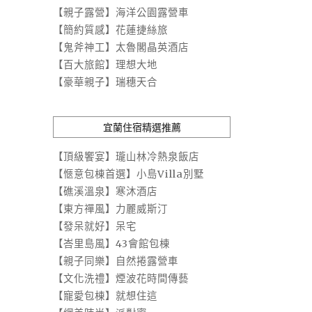
【親子露營】海洋公園露營車
【簡約質感】花蓮捷絲旅
【鬼斧神工】太魯閣晶英酒店
【百大旅館】理想大地
【豪華親子】瑞穗天合
宜蘭住宿精選推薦
【頂級饗宴】瓏山林冷熱泉飯店
【愜意包棟首選】小島Villa別墅
【礁溪溫泉】寒沐酒店
【東方禪風】力麗威斯汀
【發呆就好】呆宅
【峇里島風】43會館包棟
【親子同樂】自然捲露營車
【文化洗禮】煙波花時間傳藝
【寵愛包棟】就想住這