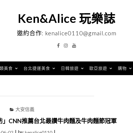
Ken&Alice 玩樂誌
邀約合作: kenalice0110@gmail.com
Facebook
Instagram
YouTube
類美食
台北捷運美食
日韓旅遊
歐亞旅遊
購物
大安信義
坊」CNN推薦台北最讚牛肉麵及牛肉麵節冠軍
-06-02
|
by
kenalice0110
|