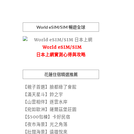
World eSIM/SIM 暢遊全球
World eSIM/SIM
日本上網實測心得與攻略
花蓮住宿精選推薦
【親子首選】臉都綠了會館
【滿天星斗】鈴之宇
【山雲相伴】逐雲水岸
【宛如歐洲】薩爾茲堡莊園
【$500包棟】卡好民宿
【夜市海景】光之角落
【壯闊海景】遠雄悅來