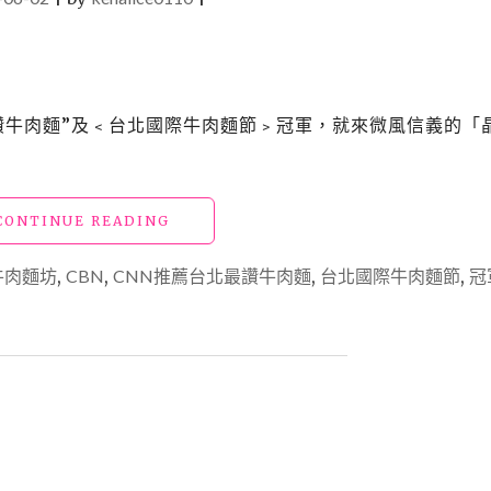
讚牛肉麵”及﹤台北國際牛肉麵節﹥冠軍，就來微風信義的「
"【微
CONTINUE READING
風
信
牛肉麵坊
,
CBN
,
CNN推薦台北最讚牛肉麵
,
台北國際牛肉麵節
,
冠
義
美
食】
「晶
華
冠
軍
牛
肉