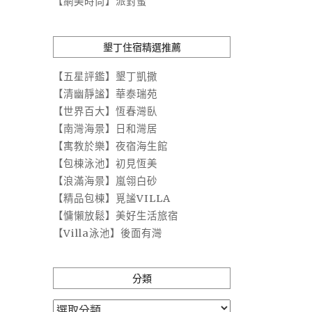
【網美時尚】派對蜜
墾丁住宿精選推薦
【五星評鑑】墾丁凱撒
【清幽靜謐】華泰瑞苑
【世界百大】恆春灣臥
【南灣海景】日和灣居
【寓教於樂】夜宿海生館
【包棟泳池】初見恆美
【浪滿海景】嵐翎白砂
【精品包棟】覓謐VILLA
【慵懶放鬆】美好生活旅宿
【Villa泳池】後面有灣
分類
分