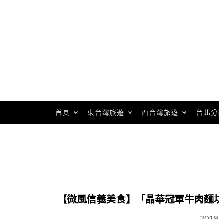
Skip
to
content
首頁
東台灣旅遊
西台灣旅遊
台北分
【微風信義美食】「晶華冠軍牛肉麵
2019