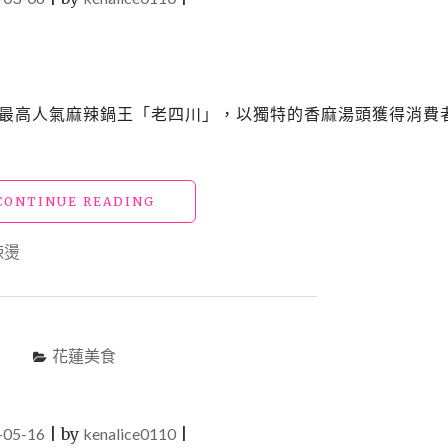
”的最高人氣麻辣鍋王「老四川」，以獨特的香麻湯頭獲得消費
"台
CONTINUE READING
北
中
辣燙
山
美
食
「老
四
花蓮美食
川
火
鍋」
-05-16
|
by
kenalice0110
網
|