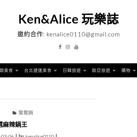
Ken&Alice 玩樂誌
邀約合作: kenalice0110@gmail.com
Facebook
Instagram
YouTube
類美食
台北捷運美食
日韓旅遊
歐亞旅遊
購物
鴛鴦鍋
選麻辣鍋王
-03-06
|
by
kenalice0110
|