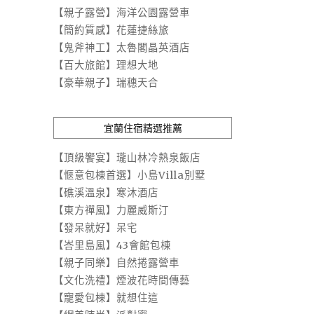
【親子露營】海洋公園露營車
【簡約質感】花蓮捷絲旅
【鬼斧神工】太魯閣晶英酒店
【百大旅館】理想大地
【豪華親子】瑞穗天合
宜蘭住宿精選推薦
【頂級饗宴】瓏山林冷熱泉飯店
【愜意包棟首選】小島Villa別墅
【礁溪溫泉】寒沐酒店
【東方禪風】力麗威斯汀
【發呆就好】呆宅
【峇里島風】43會館包棟
【親子同樂】自然捲露營車
【文化洗禮】煙波花時間傳藝
【寵愛包棟】就想住這