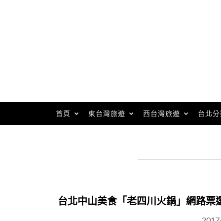
Skip
to
content
首頁
東台灣旅遊
西台灣旅遊
台北分
台北中山美食「老四川火鍋」網路票
2017