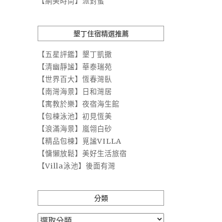
【網美時尚】派對蜜
墾丁住宿精選推薦
【五星評鑑】墾丁凱撒
【清幽靜謐】華泰瑞苑
【世界百大】恆春灣臥
【南灣海景】日和灣居
【寓教於樂】夜宿海生館
【包棟泳池】初見恆美
【浪滿海景】嵐翎白砂
【精品包棟】覓謐VILLA
【慵懶放鬆】美好生活旅宿
【Villa泳池】後面有灣
分類
分