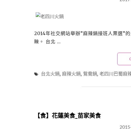
2014年社交網站舉辦”麻辣鍋接班人票選
睞。 台北 …
台北火鍋
,
麻辣火鍋
,
鴛鴦鍋
,
老四川巴蜀麻
【食】花蓮美食_苗家美食
2015