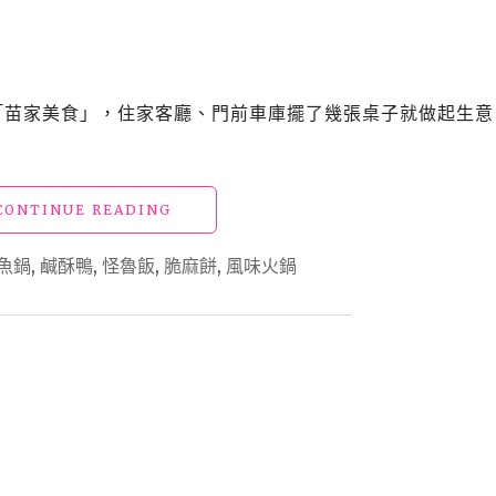
路
票
選
麻
辣
旁的「苗家美食」，住家客廳、門前車庫擺了幾張桌子就做起生意
鍋
王"
"【食】
CONTINUE READING
花
蓮
魚鍋
,
鹹酥鴨
,
怪魯飯
,
脆麻餅
,
風味火鍋
美
食
_
苗
家
美
食"