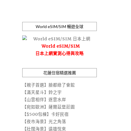
World eSIM/SIM 暢遊全球
World eSIM/SIM
日本上網實測心得與攻略
花蓮住宿精選推薦
【親子首選】臉都綠了會館
【滿天星斗】鈴之宇
【山雲相伴】逐雲水岸
【宛如歐洲】薩爾茲堡莊園
【$500包棟】卡好民宿
【夜市海景】光之角落
【壯闊海景】遠雄悅來