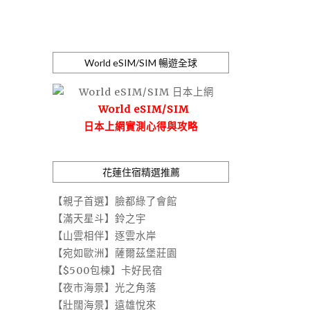
World eSIM/SIM 暢遊全球
World eSIM/SIM
日本上網實測心得與攻略
花蓮住宿精選推薦
【親子首選】臉都綠了會館
【滿天星斗】鈴之宇
【山雲相伴】逐雲水岸
【宛如歐洲】薩爾茲堡莊園
【$500包棟】卡好民宿
【夜市海景】光之角落
【壯闊海景】遠雄悅來