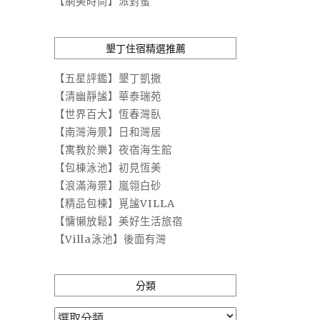
【網美時尚】派對蜜
墾丁住宿精選推薦
【五星評鑑】墾丁凱撒
【清幽靜謐】華泰瑞苑
【世界百大】恆春灣臥
【南灣海景】日和灣居
【寓教於樂】夜宿海生館
【包棟泳池】初見恆美
【浪滿海景】嵐翎白砂
【精品包棟】覓謐VILLA
【慵懶放鬆】美好生活旅宿
【Villa泳池】後面有灣
分類
分