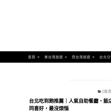
Skip
to
content
首頁
東台灣旅遊
西台灣旅遊
台北分
[台
台北吃到飽推薦｜人氣自助餐廳、飯店B
同喜好，最沒煩惱