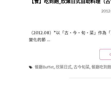
【食】吃到飽_欣葉日式自助料理（古
2012
（2012.08）”以「古‧今‧旬‧菜」
變化的節 …
餐廳Buffet
,
欣葉日式
,
古今旬菜
,
餐廳吃到