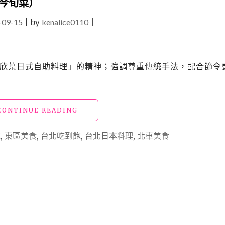
今旬菜）
助
餐
-09-15
|
by
kenalice0110
|
廳、
飯
店
BUFFET、
作為「欣葉日式自助料理」的精神；強調尊重傳統手法，配合節令
火
鍋、
燒
肉
"【食】
CONTINUE READING
25
吃
家
到
吃
飽
,
東區美食
,
台北吃到飽
,
台北日本料理
,
北車美食
飽
到
_
飽
欣
懶
葉
人
日
包，
式
聚
自
會
助
滿