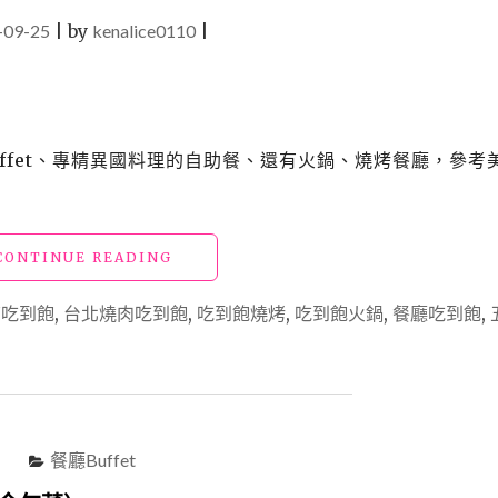
-09-25
|
by
kenalice0110
|
ffet、專精異國料理的自助餐、還有火鍋、燒烤餐廳，參考
"台
CONTINUE READING
北
吃
店吃到飽
,
台北燒肉吃到飽
,
吃到飽燒烤
,
吃到飽火鍋
,
餐廳吃到飽
,
到
飽
推
薦
｜
人
餐廳Buffet
氣
自