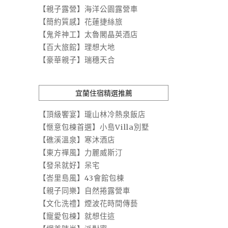
【親子露營】海洋公園露營車
【簡約質感】花蓮捷絲旅
【鬼斧神工】太魯閣晶英酒店
【百大旅館】理想大地
【豪華親子】瑞穗天合
宜蘭住宿精選推薦
【頂級饗宴】瓏山林冷熱泉飯店
【愜意包棟首選】小島Villa別墅
【礁溪溫泉】寒沐酒店
【東方禪風】力麗威斯汀
【發呆就好】呆宅
【峇里島風】43會館包棟
【親子同樂】自然捲露營車
【文化洗禮】煙波花時間傳藝
【寵愛包棟】就想住這