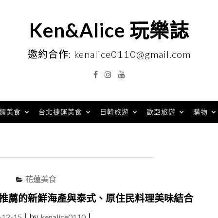
Ken&Alice 玩樂誌
邀約合作: kenalice0110@gmail.com
Facebook
Instagram
YouTube
類美食
台北捷運美食
日韓旅遊
歐亞旅遊
購物
花蓮美食
人推薦的新鮮海產與泰式、原住民料理美味結合
-12-15
|
by
kenalice0110
|