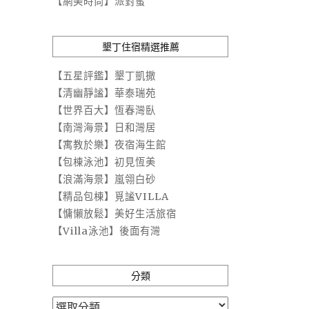
【網美時尚】派對蜜
墾丁住宿精選推薦
【五星評鑑】墾丁凱撒
【清幽靜謐】華泰瑞苑
【世界百大】恆春灣臥
【南灣海景】日和灣居
【寓教於樂】夜宿海生館
【包棟泳池】初見恆美
【浪滿海景】嵐翎白砂
【精品包棟】覓謐VILLA
【慵懶放鬆】美好生活旅宿
【Villa泳池】後面有灣
分類
分