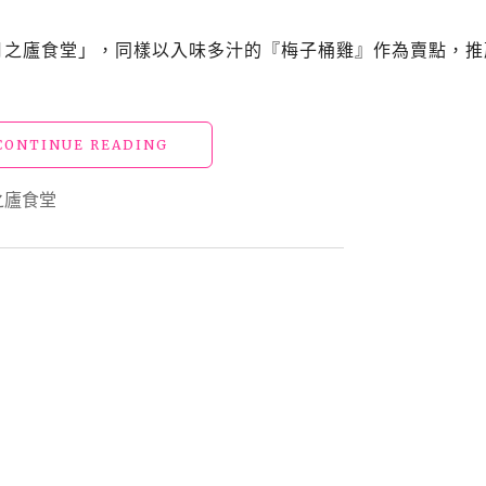
的
新
的「月之廬食堂」，同樣以入味多汁的『梅子桶雞』作為賣點，推
鮮
海
產
與
"【食】
CONTINUE READING
泰
花
式、
蓮
之廬食堂
原
美
住
食
民
_「月
料
之
理
廬
美
食
味
堂」
結
重
合"
現
梅
子
桶
雞