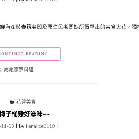
在於新鮮海產與泰籍老闆及原住民老闆娘所衝擊出的美食火花，獨
"【食】
CONTINUE READING
花
蓮
食
,
泰瘋隨意料理
壽
豐
美
食
_「泰
花蓮美食
瘋」
在
梅子桶雞好滋味~~
地
-11-09
|
by
kenalice0110
人
|
推
薦