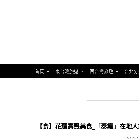
Skip
to
content
首頁
東台灣旅遊
西台灣旅遊
台北分
【食】花蓮壽豐美食_「泰瘋」在地
2017