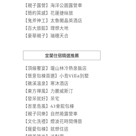
【親子露營】海洋公園露營車
【簡約質感】花蓮捷絲旅
【鬼斧神工】太魯閣晶英酒店
【百大旅館】理想大地
【豪華親子】瑞穗天合
宜蘭住宿精選推薦
【頂級饗宴】瓏山林冷熱泉飯店
【愜意包棟首選】小島Villa別墅
【礁溪溫泉】寒沐酒店
【東方禪風】力麗威斯汀
【發呆就好】呆宅
【峇里島風】43會館包棟
【親子同樂】自然捲露營車
【文化洗禮】煙波花時間傳藝
【寵愛包棟】就想住這