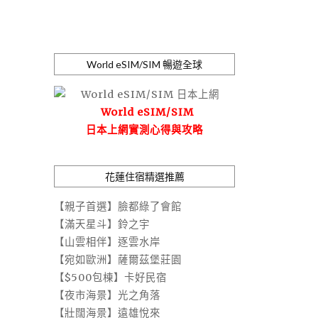
World eSIM/SIM 暢遊全球
World eSIM/SIM
日本上網實測心得與攻略
花蓮住宿精選推薦
【親子首選】臉都綠了會館
【滿天星斗】鈴之宇
【山雲相伴】逐雲水岸
【宛如歐洲】薩爾茲堡莊園
【$500包棟】卡好民宿
【夜市海景】光之角落
【壯闊海景】遠雄悅來