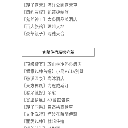
【親子露營】海洋公園露營車
【簡約質感】花蓮捷絲旅
【鬼斧神工】太魯閣晶英酒店
【百大旅館】理想大地
【豪華親子】瑞穗天合
宜蘭住宿精選推薦
【頂級饗宴】瓏山林冷熱泉飯店
【愜意包棟首選】小島Villa別墅
【礁溪溫泉】寒沐酒店
【東方禪風】力麗威斯汀
【發呆就好】呆宅
【峇里島風】43會館包棟
【親子同樂】自然捲露營車
【文化洗禮】煙波花時間傳藝
【寵愛包棟】就想住這