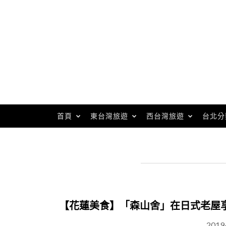
Skip
to
content
首頁
東台灣旅遊
西台灣旅遊
台北分
【花蓮美食】「森山舍」在日式老屋
2019