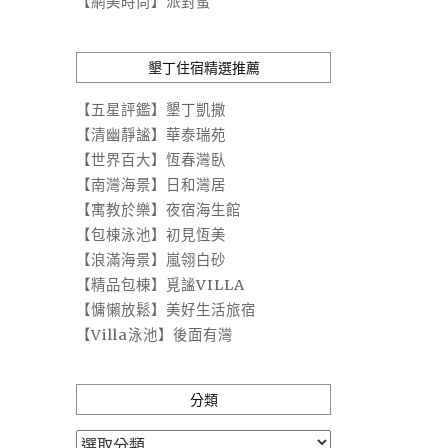
【網美時尚】派對蜜
墾丁住宿精選推薦
【五星評鑑】墾丁凱撒
【清幽靜謐】華泰瑞苑
【世界百大】恆春灣臥
【南灣海景】日和灣居
【寓教於樂】夜宿海生館
【包棟泳池】初見恆美
【浪滿海景】嵐翎白砂
【精品包棟】覓謐VILLA
【慵懶放鬆】美好生活旅宿
【Villa泳池】後面有灣
分類
分