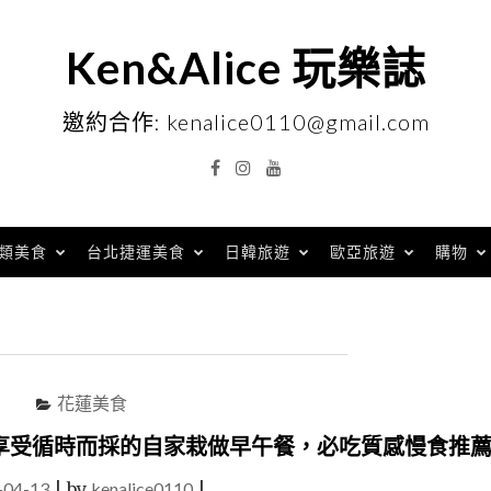
Ken&Alice 玩樂誌
邀約合作: kenalice0110@gmail.com
Facebook
Instagram
YouTube
類美食
台北捷運美食
日韓旅遊
歐亞旅遊
購物
花蓮美食
享受循時而採的自家栽做早午餐，必吃質感慢食推
-04-13
|
by
kenalice0110
|