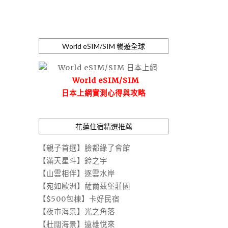
World eSIM/SIM 暢遊全球
World eSIM/SIM
日本上網實測心得與攻略
花蓮住宿精選推薦
【親子首選】臉都綠了會館
【滿天星斗】鈴之宇
【山雲相伴】逐雲水岸
【宛如歐洲】薩爾茲堡莊園
【$500包棟】卡好民宿
【夜市海景】光之角落
【壯闊海景】遠雄悅來