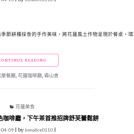
」以循季節耕種採食的手作美味，將花蓮風土作物呈現於餐桌，環
"【花
CONTINUE READING
蓮
美
老屋餐廳
,
花蓮咖啡廳
,
森山舍
食】
「森
山
舍」
在
花蓮美食
日
式
色咖啡廳，下午茶首推招牌舒芙蕾鬆餅
老
-04-09
|
by
kenalice0110
屋
|