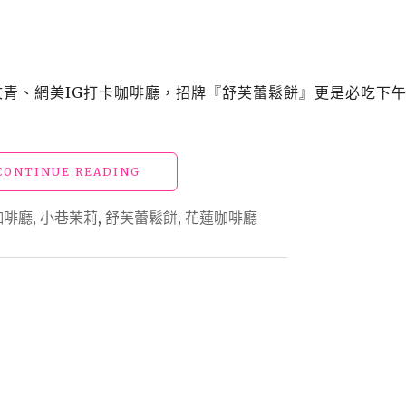
享
受
循
時
而
的文青、網美IG打卡咖啡廳，招牌『舒芙蕾鬆餅』更是必吃下
採
的
自
家
"【花
CONTINUE READING
栽
蓮
做
美
早
咖啡廳
,
小巷茉莉
,
舒芙蕾鬆餅
,
花蓮咖啡廳
食】
午
「小
餐，
巷
必
茉
吃
莉」
質
IG
感
熱
慢
門
食
特
推
色
薦"