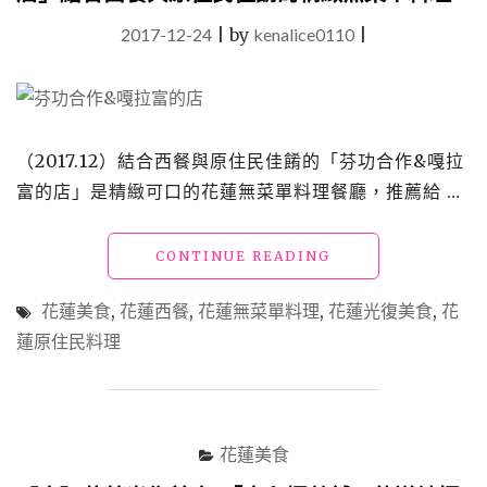
2017-12-24
|
by
kenalice0110
|
（2017.12）結合西餐與原住民佳餚的「芬功合作&嘎拉
富的店」是精緻可口的花蓮無菜單料理餐廳，推薦給 …
"【食】
CONTINUE READING
花
蓮
花蓮美食
,
花蓮西餐
,
花蓮無菜單料理
,
花蓮光復美食
,
花
光
蓮原住民料理
復
美
食
_「芬
功
花蓮美食
合
作