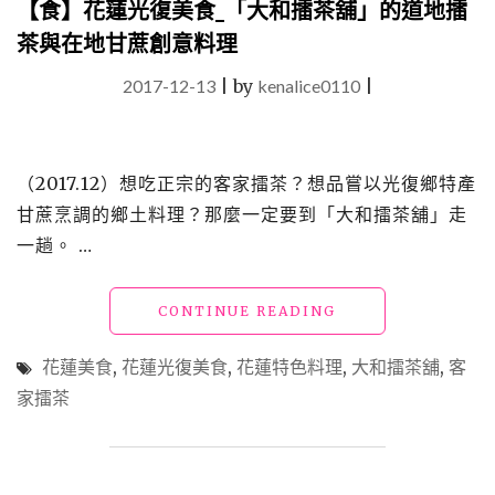
【食】花蓮光復美食_「大和擂茶舖」的道地擂
&
茶與在地甘蔗創意料理
嘎
拉
2017-12-13
|
by
kenalice0110
|
富
的
店」
結
（2017.12）想吃正宗的客家擂茶？想品嘗以光復鄉特產
合
西
甘蔗烹調的鄉土料理？那麼一定要到「大和擂茶舖」走
餐
一趟。 …
與
原
住
"【食】
CONTINUE READING
民
花
佳
蓮
花蓮美食
,
花蓮光復美食
,
花蓮特色料理
,
大和擂茶舖
,
客
餚
光
的
家擂茶
復
精
美
緻
食
無
_「大
菜