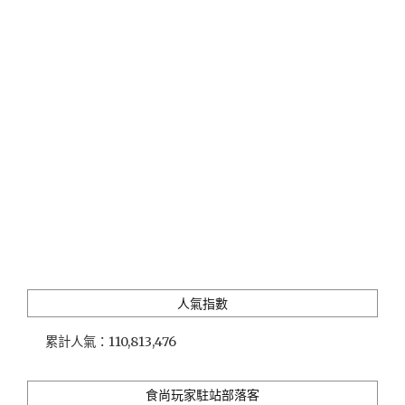
和
單
擂
料
茶
理"
舖」
的
道
地
擂
茶
與
在
地
甘
蔗
創
意
人氣指數
料
理"
累計人氣：
110,813,476
食尚玩家駐站部落客