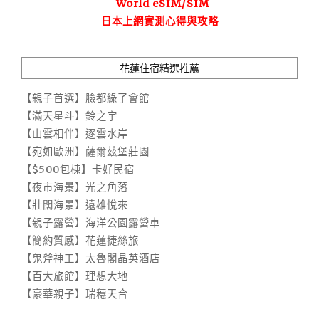
World eSIM/SIM
日本上網實測心得與攻略
花蓮住宿精選推薦
【親子首選】臉都綠了會館
【滿天星斗】鈴之宇
【山雲相伴】逐雲水岸
【宛如歐洲】薩爾茲堡莊園
【$500包棟】卡好民宿
【夜市海景】光之角落
【壯闊海景】遠雄悅來
【親子露營】海洋公園露營車
【簡約質感】花蓮捷絲旅
【鬼斧神工】太魯閣晶英酒店
【百大旅館】理想大地
【豪華親子】瑞穗天合