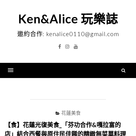
Skip
to
Ken&Alice 玩樂誌
content
邀約合作: kenalice0110@gmail.com
Facebook
Instagram
YouTube
搜
尋
Menu
關
鍵
字
花蓮美食
【食】花蓮光復美食_「芬功合作&嘎拉富的
店」結合西餐與原住民佳餚的精緻無菜單料理