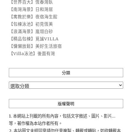
【世界百大】恆春灣臥
【南灣海景】日和灣居
【寓教於樂】夜宿海生館
【包棟泳池】初見恆美
【浪滿海景】嵐翎白砂
【精品包棟】覓謐VILLA
【慵懶放鬆】美好生活旅宿
【Villa泳池】後面有灣
分類
分
類
版權聲明
1. 本網站上刊載的所有內容，包括文字敘述、圖片、影片...
等，著作權為本站作者所有。
2. 本站圖文未經同意請勿任意複製、轉載或轉貼，如欲轉載本