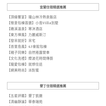
宜蘭住宿精選推薦
【頂級饗宴】瓏山林冷熱泉飯店
【愜意包棟首選】小島Villa別墅
【礁溪溫泉】寒沐酒店
【東方禪風】力麗威斯汀
【發呆就好】呆宅
【峇里島風】43會館包棟
【親子同樂】自然捲露營車
【文化洗禮】煙波花時間傳藝
【寵愛包棟】就想住這
【網美時尚】派對蜜
墾丁住宿精選推薦
【五星評鑑】墾丁凱撒
【清幽靜謐】華泰瑞苑