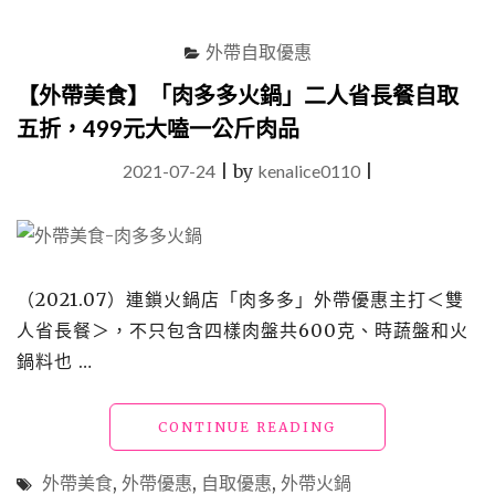
燒
肉」
外帶自取優惠
質
感
【外帶美食】「肉多多火鍋」二人省長餐自取
與
五折，499元大嗑一公斤肉品
美
味
2021-07-24
|
by
kenalice0110
|
都
超
乎
想
像
的
（2021.07）連鎖火鍋店「肉多多」外帶優惠主打＜雙
精
人省長餐＞，不只包含四樣肉盤共600克、時蔬盤和火
品
鍋料也 …
級
燒
肉，
"【外
CONTINUE READING
如
帶
同
美
珠
外帶美食
,
外帶優惠
,
自取優惠
,
外帶火鍋