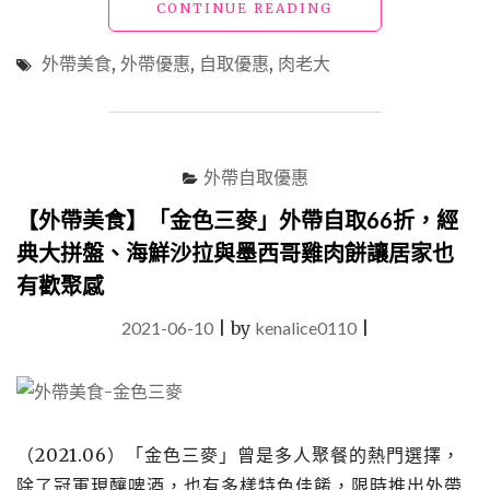
"【外
CONTINUE READING
費
帶
外
美
送
外帶美食
,
外帶優惠
,
自取優惠
,
肉老大
食】
到
「肉
府"
老
大」
買
外帶自取優惠
一
鍋
【外帶美食】「金色三麥」外帶自取66折，經
+1
典大拼盤、海鮮沙拉與墨西哥雞肉餅讓居家也
元
有歡聚感
多
一
2021-06-10
|
by
kenalice0110
|
鍋，
外
帶
火
鍋
樂
（2021.06）「金色三麥」曾是多人聚餐的熱門選擇，
享
除了冠軍現釀啤酒，也有多樣特色佳餚，限時推出外帶
防