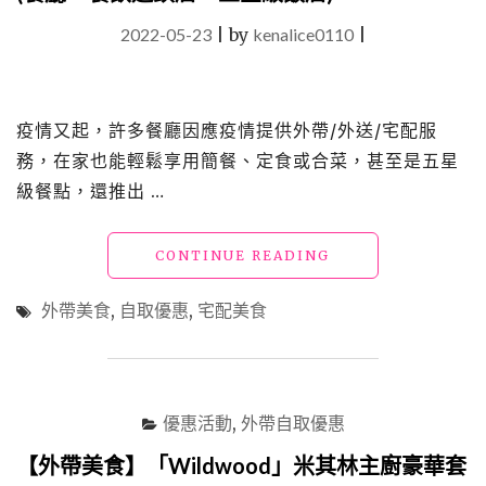
2022-05-23
|
by
kenalice0110
|
疫情又起，許多餐廳因應疫情提供外帶/外送/宅配服
務，在家也能輕鬆享用簡餐、定食或合菜，甚至是五星
級餐點，還推出 …
"台
CONTINUE READING
北
居
外帶美食
,
自取優惠
,
宅配美食
家
美
食
｜
2022
優惠活動
,
外帶自取優惠
外
帶/
【外帶美食】「Wildwood」米其林主廚豪華套
宅