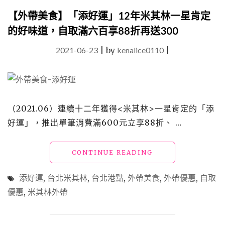
【外帶美食】「添好運」12年米其林一星肯定
的好味道，自取滿六百享88折再送300
2021-06-23
|
by
kenalice0110
|
（2021.06）連續十二年獲得<米其林>一星肯定的「添
好運」，推出單筆消費滿600元立享88折、 …
"【外
CONTINUE READING
帶
美
添好運
,
台北米其林
,
台北港點
,
外帶美食
,
外帶優惠
,
自取
食】
優惠
,
米其林外帶
「添
好
運」