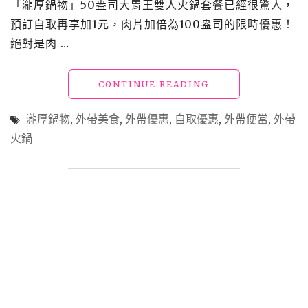
「瀧厚鍋物」50盎司大胃王雙人火鍋套餐已經很驚人，
烤
預訂自取再享加1元，肉片加倍為100盎司的限時優惠！
鴨、
泰
絕對是肉 …
式、
西
"【外
CONTINUE READING
式
帶
等
美
多
瀧厚鍋物
,
外帶美食
,
外帶優惠
,
自取優惠
,
外帶便當
,
外帶
食】
款
火鍋
「瀧
四
厚
人
鍋
套
物」
餐
全
990
台
起"
最
狂
外
帶
~100
盎