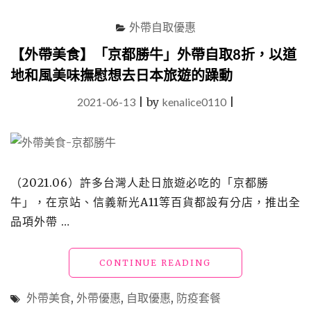
取
滿
外帶自取優惠
$199
送
【外帶美食】「京都勝牛」外帶自取8折，以道
地
地和風美味撫慰想去日本旅遊的躁動
瓜
薯
2021-06-13
|
by
kenalice0110
|
條"
（2021.06）許多台灣人赴日旅遊必吃的「京都勝
牛」，在京站、信義新光A11等百貨都設有分店，推出全
品項外帶 …
"【外
CONTINUE READING
帶
美
外帶美食
,
外帶優惠
,
自取優惠
,
防疫套餐
食】