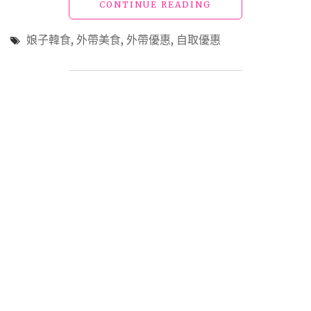
"【外
CONTINUE READING
日
帶
本
美
旅
娘子韓食
,
外帶美食
,
外帶優惠
,
自取優惠
食】
遊
「娘
的
子
躁
韓
動"
食」
在
家
追
劇
神
隊
友，
台
北
人
氣
韓
國
烤