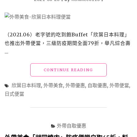
享
(7/28
起
改
為
外
（2021.06）老字號的吃到飽Buffet「欣葉日本料理」
帶
也推出外帶便當，三級防疫期間全面79折，舉凡綜合壽
88
…
折))"
"【外
CONTINUE READING
帶
美
欣葉日本料理
,
外帶美食
,
外帶優惠
,
自取優惠
,
外帶便當
,
食】
日式便當
「欣
葉
日
本
料
外帶自取優惠
理」
綜