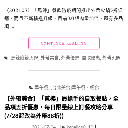
划
算，
（2021.07）「馬辣」餐飲防疫期間推出外帶火鍋5折促
在
銷，而且不斷精進升級，目前3.0版肉量加倍、還有多品
家
樂
項 …
當
肉
富
"【外
CONTINUE READING
豪
帶
~XD"
美
馬辣麻辣火鍋
,
外帶美食
,
外帶優惠
,
自取優惠
,
外帶火鍋
食】
「馬
辣
麻
辣
早午餐
,
[台北美食]早午餐、輕食
鍋」
防
【外帶美食】「貳樓」最搶手的自取餐點，全
疫
品項五折優惠，每日限量線上訂餐攻略分享
火
(7/28起改為外帶88折))
鍋
套
2021-07-04
|
by
kenalice0110
|
餐