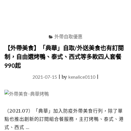
滿
額
自
取
贈
菇
外帶自取優惠
肉
豆
【外帶美食】「典華」自取/外送美食也有訂閱
腐
制，自由選烤鴨、泰式、西式等多款四人套餐
綜
合
990起
盤，
超
2021-07-15
|
by
kenalice0110
|
值
好
食
材
限
（2021.07）「典華」加入防疫外帶美食行列，除了單
量
點也推出創新的訂閱組合餐服務，主打烤鴨、泰式、港
供
應"
式、西式 …