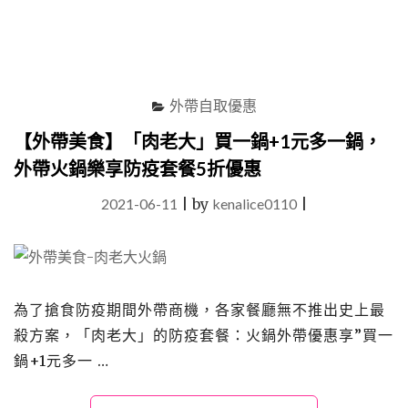
肉
餐
盒
自
取
外帶自取優惠
79
折
【外帶美食】「肉老大」買一鍋+1元多一鍋，
(需
外帶火鍋樂享防疫套餐5折優惠
預
訂
2021-06-11
|
by
kenalice0110
|
匯
款)，
指
定
區
域
為了搶食防疫期間外帶商機，各家餐廳無不推出史上最
滿
殺方案，「肉老大」的防疫套餐：火鍋外帶優惠享”買一
額
鍋+1元多一 …
再
享
免