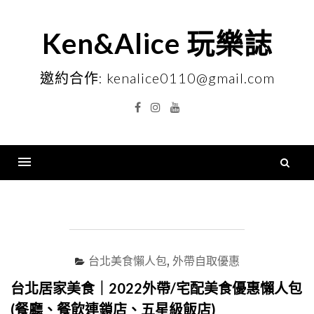
Skip
to
Ken&Alice 玩樂誌
content
邀約合作: kenalice0110@gmail.com
Facebook
Instagram
YouTube
搜
尋
Menu
關
鍵
字
台北美食懶人包
,
外帶自取優惠
台北居家美食｜2022外帶/宅配美食優惠懶人包
(餐廳、餐飲連鎖店、五星級飯店)