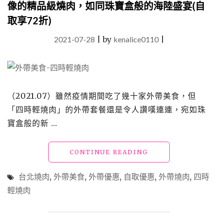
像的精品級燒肉，如同珠寶盒般的海陸盛宴(自
取享72折)
2021-07-28
|
by
kenalice0110
|
（2021.07）雖然疫情期間吃了幾十家外帶美食，但
「四時輕燒肉」的外帶套餐還是令人讚嘆連連，宛如珠
寶盒般的新 …
"外
CONTINUE READING
帶
美
台北燒肉
,
外帶美食
,
外帶優惠
,
自取優惠
,
外帶燒肉
,
四時
食
輕燒肉
「四
時
輕