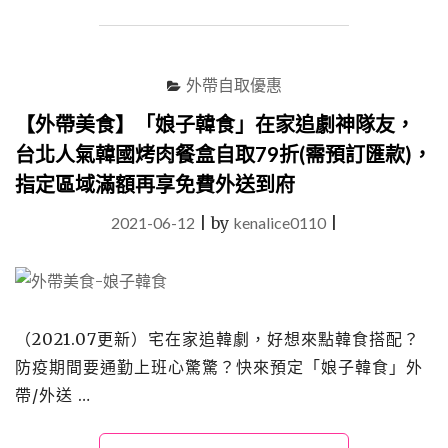
「京
都
勝
牛」
外帶自取優惠
外
帶
【外帶美食】「娘子韓食」在家追劇神隊友，
自
台北人氣韓國烤肉餐盒自取79折(需預訂匯款)，
取
指定區域滿額再享免費外送到府
8
折，
2021-06-12
|
by
kenalice0110
|
以
道
地
和
風
美
（2021.07更新）宅在家追韓劇，好想來點韓食搭配？
味
防疫期間要通勤上班心驚驚？快來預定「娘子韓食」外
撫
慰
帶/外送 …
想
去