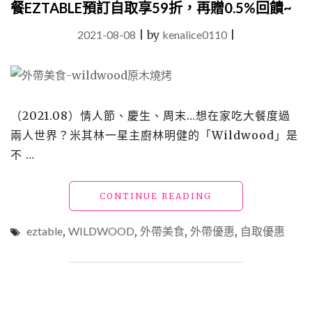
餐EZTABLE預訂自取享59折，再贈0.5%回饋~
配
美
2021-08-08
|
by
kenalice0110
|
食
優
惠
懶
人
（2021.08）情人節、慶生、周末…想在家吃大餐度過
包
(餐
兩人世界？米其林一星主廚林明健的「Wildwood」是
廳、
不 …
餐
飲
連
"【外
CONTINUE READING
鎖
帶
店、
美
eztable
,
WILDWOOD
,
外帶美食
,
外帶優惠
,
自取優惠
五
食】
星
「WILDWOOD」
級
米
飯
其
店)"
林