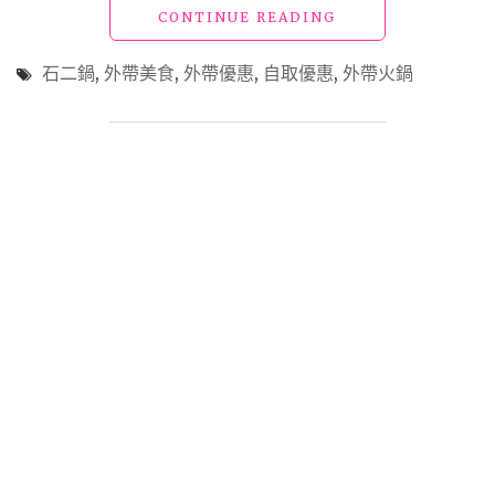
"【外
CONTINUE READING
帶
美
石二鍋
,
外帶美食
,
外帶優惠
,
自取優惠
,
外帶火鍋
食】
「石
二
鍋」
用
滿
滿
能
量
陪
大
家
一
起
挺
過
疫
情，