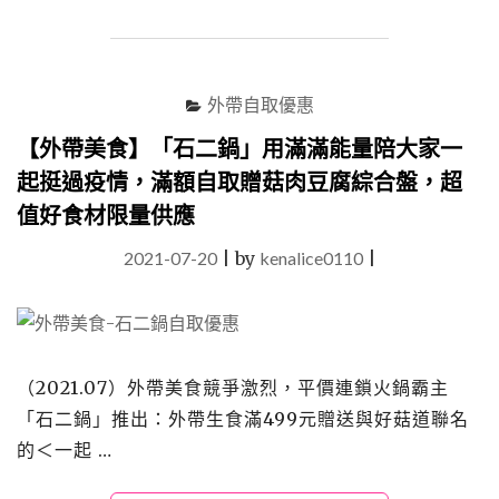
食】
「九
華
樓」
月
外帶自取優惠
銷
超
【外帶美食】「石二鍋」用滿滿能量陪大家一
過
起挺過疫情，滿額自取贈菇肉豆腐綜合盤，超
2500
值好食材限量供應
份
的
2021-07-20
|
by
kenalice0110
|
烤
鴨
三
吃
超
值
（2021.07）外帶美食競爭激烈，平價連鎖火鍋霸主
套
「石二鍋」推出：外帶生食滿499元贈送與好菇道聯名
餐"
的＜一起 …