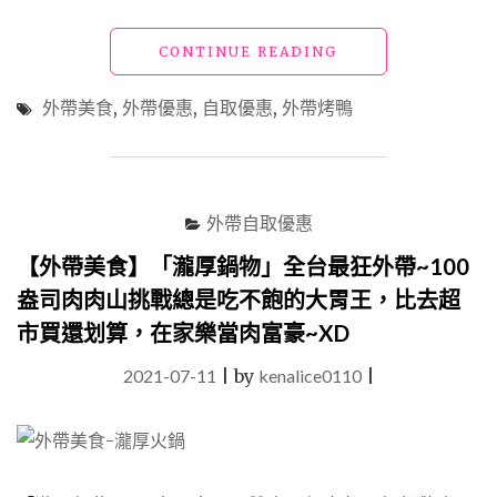
"【外
CONTINUE READING
帶
美
外帶美食
,
外帶優惠
,
自取優惠
,
外帶烤鴨
食】
「典
華」
自
取/
外帶自取優惠
外
送
【外帶美食】「瀧厚鍋物」全台最狂外帶~100
美
盎司肉肉山挑戰總是吃不飽的大胃王，比去超
食
市買還划算，在家樂當肉富豪~XD
也
有
2021-07-11
|
by
kenalice0110
|
訂
閱
制，
自
由
選