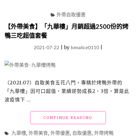
肉
品"
外帶自取優惠
【外帶美食】「九華樓」月銷超過2500份的烤
鴨三吃超值套餐
2021-07-22
|
by
kenalice0110
|
（2021.07）自取美食五花八門，專精於烤鴨外帶的
「九華樓」因可口超值，業績逆勢成長2、3倍，算是此
波疫情下 …
"【外
CONTINUE READING
帶
美
九華樓
,
外帶美食
,
外帶優惠
,
自取優惠
,
外帶烤鴨