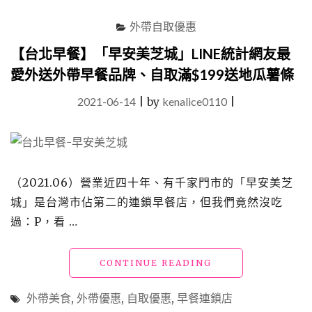
12
年
外帶自取優惠
米
其
【台北早餐】「早安美芝城」LINE統計網友最
林
愛外送外帶早餐品牌、自取滿$199送地瓜薯條
一
星
2021-06-14
|
by
kenalice0110
|
肯
定
的
好
味
道，
（2021.06）營業近四十年、有千家門市的「早安美芝
自
城」是台灣市佔第二的連鎖早餐店，但我們竟然沒吃
取
過：P，看 …
滿
六
百
"【台
CONTINUE READING
享
北
88
早
折
外帶美食
,
外帶優惠
,
自取優惠
,
早餐連鎖店
餐】
再