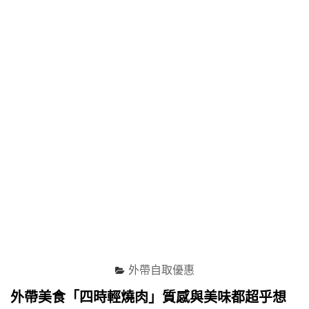
主
廚
豪
華
套
餐
EZTABLE
預
訂
自
取
享
59
折，
再
贈
0.5%
回
饋
外帶自取優惠
~"
外帶美食「四時輕燒肉」質感與美味都超乎想