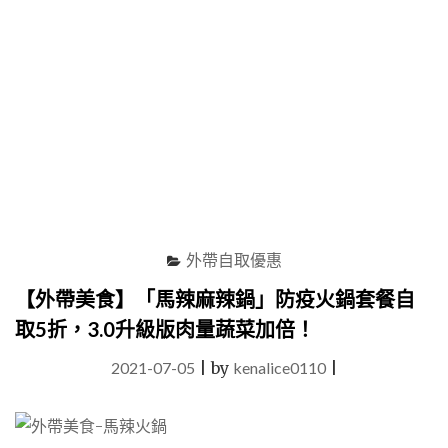
司
肉
肉
山
挑
戰
總
是
吃
不
飽
的
外帶自取優惠
大
胃
【外帶美食】「馬辣麻辣鍋」防疫火鍋套餐自
王，
取5折，3.0升級版肉量蔬菜加倍！
比
去
2021-07-05
|
by
kenalice0110
|
超
市
買
還