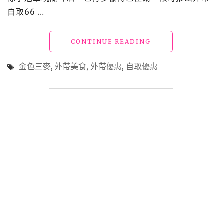
疫
自取66 …
套
餐
"【外
CONTINUE READING
5
帶
折
美
優
金色三麥
,
外帶美食
,
外帶優惠
,
自取優惠
食】
惠"
「金
色
三
麥」
外
帶
自
取
66
折，
經
典
大
拼