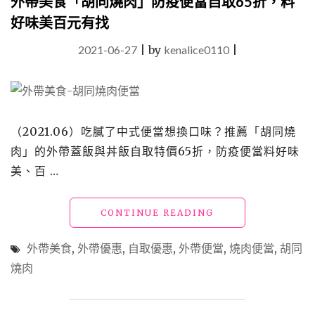
外帶美食「胡同燒肉」防疫便當自取65折，料
合
好味美百元有找
壽
司、
2021-06-27
|
by
kenalice0110
|
烏
龍
麵、
壽
喜
燒、
（2021.06）吃膩了中式便當想換口味？推薦「胡同燒
日
肉」的外帶蓋飯與丼飯自取特價65折，防疫便當料好味
式
美、百 …
便
當…
自
"外
CONTINUE READING
取
帶
全
美
面
外帶美食
,
外帶優惠
,
自取優惠
,
外帶便當
,
燒肉便當
,
胡同
食
79
燒肉
「胡
折"
同
燒