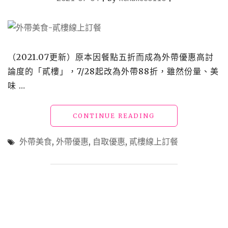
自
取
5
折，
3.0
（2021.07更新）原本因餐點五折而成為外帶優惠高討
升
論度的「貳樓」，7/28起改為外帶88折，雖然份量、美
級
版
味 …
肉
量
"【外
CONTINUE READING
蔬
帶
菜
美
加
外帶美食
,
外帶優惠
,
自取優惠
,
貳樓線上訂餐
食】
倍！"
「貳
樓」
最
搶
手
的
自