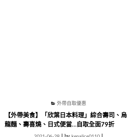
取
餐
點，
全
品
項
五
折
優
惠，
每
日
限
量
線
上
外帶自取優惠
訂
餐
【外帶美食】「欣葉日本料理」綜合壽司、烏
攻
龍麵、壽喜燒、日式便當…自取全面79折
略
分
2021-06-28
|
by
kenalice0110
|