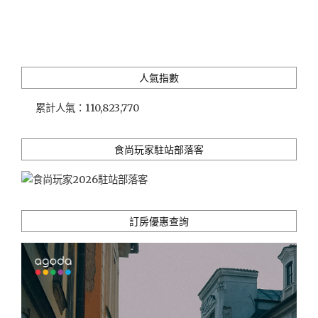
盤、
海
鮮
沙
拉
人氣指數
與
墨
累計人氣：
110,823,770
西
哥
雞
食尚玩家駐站部落客
肉
餅
讓
居
家
訂房優惠查詢
也
有
歡
聚
感"