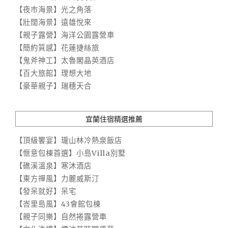
【夜市海景】光之角落
【壯闊海景】遠雄悅來
【親子露營】海洋公園露營車
【簡約質感】花蓮捷絲旅
【鬼斧神工】太魯閣晶英酒店
【百大旅館】理想大地
【豪華親子】瑞穗天合
宜蘭住宿精選推薦
【頂級饗宴】瓏山林冷熱泉飯店
【愜意包棟首選】小島Villa別墅
【礁溪溫泉】寒沐酒店
【東方禪風】力麗威斯汀
【發呆就好】呆宅
【峇里島風】43會館包棟
【親子同樂】自然捲露營車