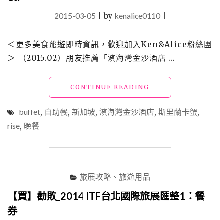
2015-03-05
|
by
kenalice0110
|
＜更多美食旅遊即時資訊，歡迎加入Ken&Alice粉絲團
＞ （2015.02）朋友推薦「濱海灣金沙酒店 …
"【外】
CONTINUE READING
新
加
buffet
,
自助餐
,
新加坡
,
濱海灣金沙酒店
,
斯里蘭卡蟹
,
坡
rise
,
晚餐
_
食：
濱
海
灣
旅展攻略、旅遊用品
金
沙
【買】勸敗_2014 ITF台北國際旅展匯整1：餐
酒
券
店