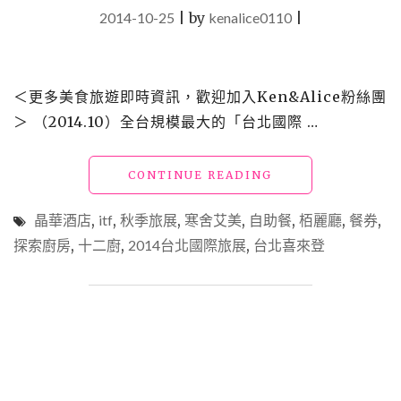
（RISE
2014-10-25
|
by
kenalice0110
|
自
助
餐）"
＜更多美食旅遊即時資訊，歡迎加入Ken&Alice粉絲團
＞ （2014.10）全台規模最大的「台北國際 …
"【買】
CONTINUE READING
勸
敗
晶華酒店
,
itf
,
秋季旅展
,
寒舍艾美
,
自助餐
,
栢麗廳
,
餐券
,
_2014
探索廚房
,
十二廚
,
2014台北國際旅展
,
台北喜來登
ITF
台
北
國
際
旅
展
匯
整