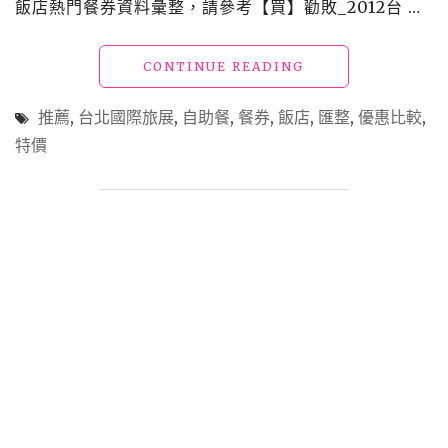
飯店熱門餐券資料彙整，請參考【買】勸敗_2012台 …
"【買】
CONTINUE READING
勸
敗
推薦
,
台北國際旅展
,
自助餐
,
餐券
,
飯店
,
匯整
,
優惠比較
,
_2011
特價
台
北
國
際
旅
展
匯
整
2：
餐
券"