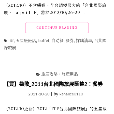
（2012.10）不容錯過、全台規模最大的「台北國際旅
展，Taipei ITF」將於2012/10/26~29 …
"【買】
CONTINUE READING
勸
敗
itf
,
五星級飯店
,
buffet
,
自助餐
,
餐券
,
採購清單
,
台北國
_2012
際旅展
台
北
國
際
旅
旅展攻略、旅遊用品
展
匯
【買】勸敗_2011台北國際旅展匯整2：餐券
整
1：
2011-10-28
|
by
kenalice0110
|
餐
券"
（2012.10更新）2012「ITF台北國際旅展」的五星級