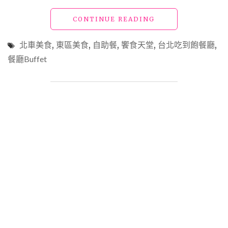
"吃
CONTINUE READING
到
飽
北車美食
,
東區美食
,
自助餐
,
饗食天堂
,
台北吃到飽餐廳
,
推
餐廳Buffet
薦
｜
饗
食
天
堂"