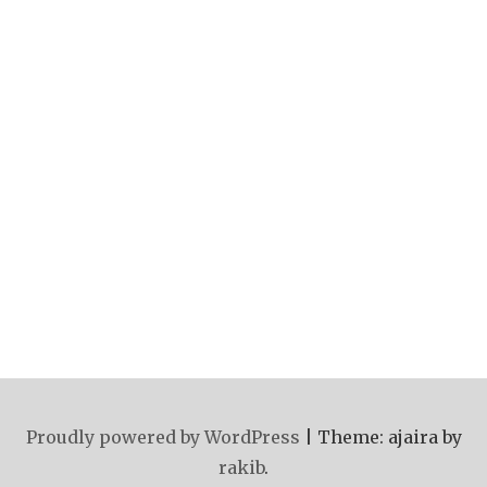
Proudly powered by WordPress
|
Theme: ajaira by
rakib
.