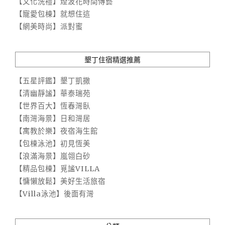
【文化洗禮】煙波花時間傳藝
【寵愛包棟】就想住這
【網美時尚】派對蜜
墾丁住宿精選推薦
【五星評鑑】墾丁凱撒
【清幽靜謐】華泰瑞苑
【世界百大】恆春灣臥
【南灣海景】日和灣居
【寓教於樂】夜宿海生館
【包棟泳池】初見恆美
【浪滿海景】嵐翎白砂
【精品包棟】覓謐VILLA
【慵懶放鬆】美好生活旅宿
【Villa泳池】後面有灣