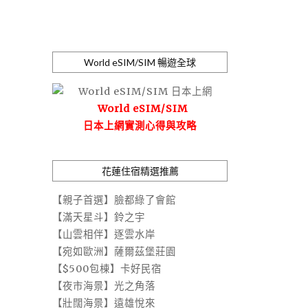
World eSIM/SIM 暢遊全球
World eSIM/SIM
日本上網實測心得與攻略
花蓮住宿精選推薦
【親子首選】臉都綠了會館
【滿天星斗】鈴之宇
【山雲相伴】逐雲水岸
【宛如歐洲】薩爾茲堡莊園
【$500包棟】卡好民宿
【夜市海景】光之角落
【壯闊海景】遠雄悅來