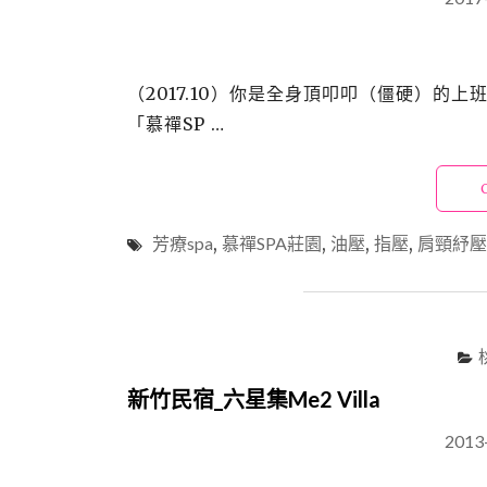
（2017.10）你是全身頂叩叩（僵硬）
「慕禪SP …
芳療spa
,
慕禪SPA莊園
,
油壓
,
指壓
,
肩頸紓壓
新竹民宿_六星集Me2 Villa
2013