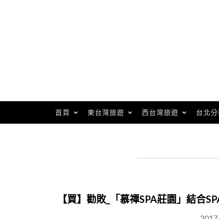
Skip
to
content
首頁
東台灣旅遊
西台灣旅遊
台北分
【買】勸敗_「慕禪SPA莊園」結合S
2017