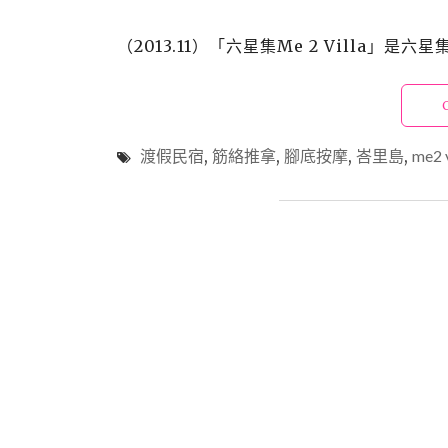
（2013.11）「六星集Me 2 Villa
渡假民宿
,
筋絡推拿
,
腳底按摩
,
峇里島
,
me2 v