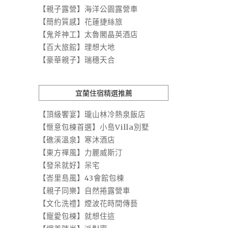
【親子露營】海洋公園露營車
【簡約質感】花蓮捷絲旅
【鬼斧神工】太魯閣晶英酒店
【百大旅館】理想大地
【豪華親子】瑞穗天合
宜蘭住宿精選推薦
【頂級饗宴】瓏山林冷熱泉飯店
【愜意包棟首選】小島Villa別墅
【礁溪溫泉】寒沐酒店
【東方禪風】力麗威斯汀
【發呆就好】呆宅
【峇里島風】43會館包棟
【親子同樂】自然捲露營車
【文化洗禮】煙波花時間傳藝
【寵愛包棟】就想住這