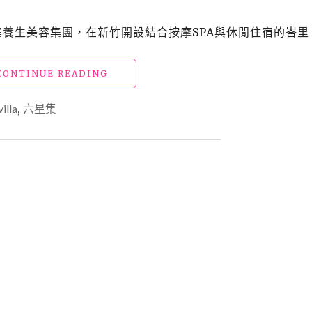
緩
與
」是六星集養生美容集團，在新竹開設結合按摩SPA與休閒住宿的峇里
中
式
筋
"新
CONTINUE READING
絡
竹
推
民
illa
,
六星集
拿
宿
~
_
真
六
的
星
好
集
紓
ME2
壓
VILLA"
^^"