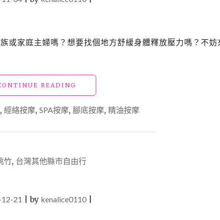
的上班族或家庭主婦嗎？想要找個地方舒緩身體釋放壓力嗎？不妨
"【買】
CONTINUE READING
勸
敗
,
經絡按摩
,
SPA按摩
,
腳底按摩
,
精油按摩
_「慕
禪
SPA
莊
園」
桃竹
,
台灣其他縣市自由行
結
合
SPA
-12-21
|
by
kenalice0110
精
|
油
舒