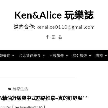
Ken&Alice 玩樂誌
邀約合作: kenalice0110@gmail.com
Facebook
Instagram
YouTube
類美食
台北捷運美食
日韓旅遊
歐亞旅遊
購物
居家生活
PA精油舒緩與中式筋絡推拿~真的好紓壓^^
-11-04
|
by
kenalice0110
|