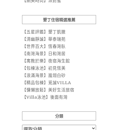
【網美時尚】派對蜜
墾丁住宿精選推薦
【五星評鑑】墾丁凱撒
【清幽靜謐】華泰瑞苑
【世界百大】恆春灣臥
【南灣海景】日和灣居
【寓教於樂】夜宿海生館
【包棟泳池】初見恆美
【浪滿海景】嵐翎白砂
【精品包棟】覓謐VILLA
【慵懶放鬆】美好生活旅宿
【Villa泳池】後面有灣
分類
分