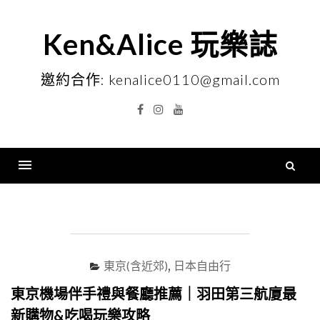
Skip
to
Ken&Alice 玩樂誌
content
邀約合作: kenalice0110@gmail.com
Facebook
Instagram
YouTube
搜
尋
Menu
關
鍵
字
東京(含近郊)
,
日本自由行
東京機場伴手禮與餐廳推薦｜羽田第三航廈最
新購物&吃喝玩樂攻略