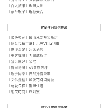
【百大旅館】理想大地
【豪華親子】瑞穗天合
宜蘭住宿精選推薦
【頂級饗宴】瓏山林冷熱泉飯店
【愜意包棟首選】小島Villa別墅
【礁溪溫泉】寒沐酒店
【東方禪風】力麗威斯汀
【發呆就好】呆宅
【峇里島風】43會館包棟
【親子同樂】自然捲露營車
【文化洗禮】煙波花時間傳藝
【寵愛包棟】就想住這
【網美時尚】派對蜜
墾丁住宿精選推薦