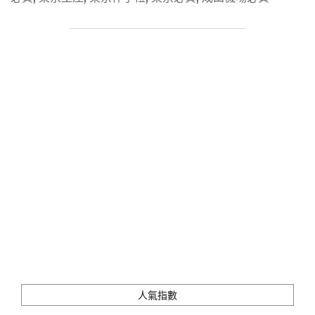
禮！
成
田、
羽
田
機
場
與
東
京
車
站
30+款
排
隊
商
品
&
經
典
人氣指數
零