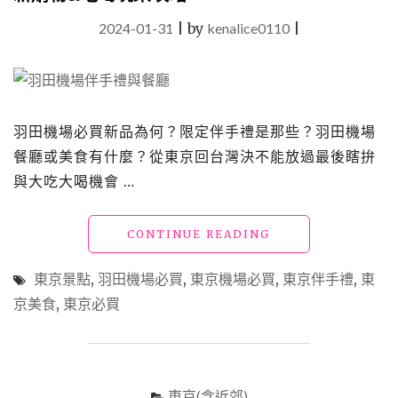
2024-01-31
|
by
kenalice0110
|
羽田機場必買新品為何？限定伴手禮是那些？羽田機場
餐廳或美食有什麼？從東京回台灣決不能放過最後瞎拚
與大吃大喝機會 …
"東
CONTINUE READING
京
機
東京景點
,
羽田機場必買
,
東京機場必買
,
東京伴手禮
,
東
場
京美食
,
東京必買
伴
手
禮
與
餐
東京(含近郊)