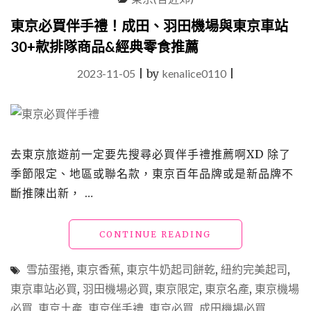
廳
推
東京必買伴手禮！成田、羽田機場與東京車站
薦
30+款排隊商品&經典零食推薦
｜
羽
2023-11-05
|
by
kenalice0110
|
田
第
三
航
廈
最
去東京旅遊前一定要先搜尋必買伴手禮推薦啊XD 除了
新
季節限定、地區或聯名款，東京百年品牌或是新品牌不
購
斷推陳出新， …
物
&
吃
"東
CONTINUE READING
喝
京
玩
必
樂
雪茄蛋捲
,
東京香蕉
,
東京牛奶起司餅乾
,
紐約完美起司
,
買
攻
東京車站必買
,
羽田機場必買
,
東京限定
,
東京名產
,
東京機場
伴
略"
必買
,
東京土產
,
東京伴手禮
,
東京必買
,
成田機場必買
手