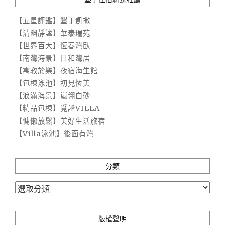
【五星評鑑】墾丁凱撒
【清幽靜謐】華泰瑞苑
【世界百大】恆春灣臥
【南灣海景】日和灣居
【寓教於樂】夜宿海生館
【包棟泳池】初見恆美
【浪滿海景】嵐翎白砂
【精品包棟】覓謐VILLA
【慵懶放鬆】美好生活旅宿
【Villa泳池】後面有灣
分類
分
類
版權聲明