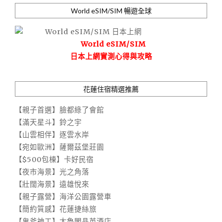
World eSIM/SIM 暢遊全球
World eSIM/SIM
日本上網實測心得與攻略
花蓮住宿精選推薦
【親子首選】臉都綠了會館
【滿天星斗】鈴之宇
【山雲相伴】逐雲水岸
【宛如歐洲】薩爾茲堡莊園
【$500包棟】卡好民宿
【夜市海景】光之角落
【壯闊海景】遠雄悅來
【親子露營】海洋公園露營車
【簡約質感】花蓮捷絲旅
【鬼斧神工】太魯閣晶英酒店