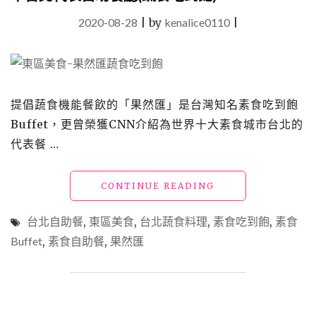
2020-08-28
|
by
kenalice0110
|
提倡蔬食機能餐飲的「果然匯」是台灣知名素食吃到飽
Buffet，更曾榮獲CNN介紹為世界十大素食城市台北的
代表餐 …
"東
CONTINUE READING
區
美
台北自助餐
,
東區美食
,
台北蔬食料理
,
素食吃到飽
,
素食
食
Buffet
,
素食自助餐
,
果然匯
「果
然
匯」
CNN
推