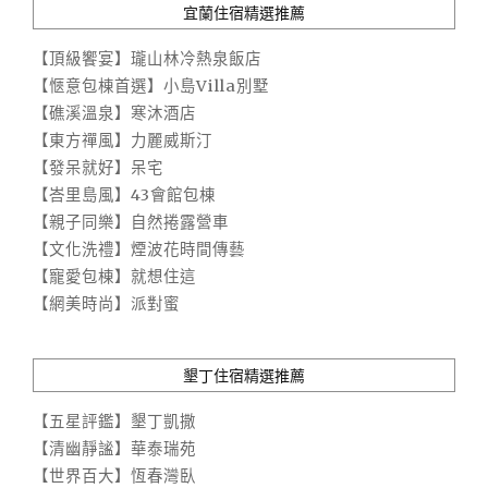
宜蘭住宿精選推薦
【頂級饗宴】瓏山林冷熱泉飯店
【愜意包棟首選】小島Villa別墅
【礁溪溫泉】寒沐酒店
【東方禪風】力麗威斯汀
【發呆就好】呆宅
【峇里島風】43會館包棟
【親子同樂】自然捲露營車
【文化洗禮】煙波花時間傳藝
【寵愛包棟】就想住這
【網美時尚】派對蜜
墾丁住宿精選推薦
【五星評鑑】墾丁凱撒
【清幽靜謐】華泰瑞苑
【世界百大】恆春灣臥