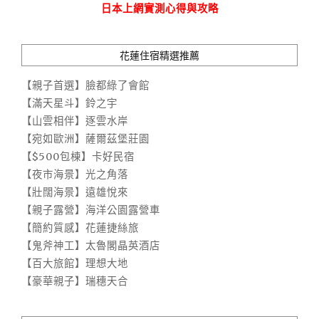
日本上網實測心得與攻略
花蓮住宿精選推薦
【親子首選】臉都綠了會館
【滿天星斗】鈴之宇
【山雲相伴】逐雲水岸
【宛如歐洲】薩爾茲堡莊園
【$500包棟】卡好民宿
【夜市海景】光之角落
【壯闊海景】遠雄悅來
【親子露營】海洋公園露營車
【簡約質感】花蓮捷絲旅
【鬼斧神工】太魯閣晶英酒店
【百大旅館】理想大地
【豪華親子】瑞穗天合