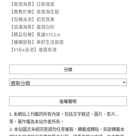
【南灣海景】日和灣居
【寓教於樂】夜宿海生館
【包棟泳池】初見恆美
【浪滿海景】嵐翎白砂
【精品包棟】覓謐VILLA
【慵懶放鬆】美好生活旅宿
【Villa泳池】後面有灣
分類
分
類
版權聲明
1. 本網站上刊載的所有內容，包括文字敘述、圖片、影片...
等，著作權為本站作者所有。
2. 本站圖文未經同意請勿任意複製、轉載或轉貼，如欲轉載本