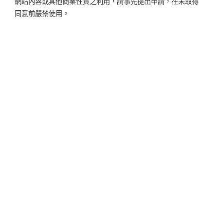
網站內容或其他商業性質之利用，請事先提出申請，在未取得
同意前嚴禁使用。