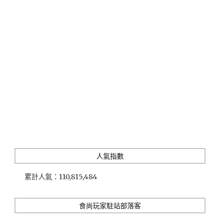
薦
世
界
十
大
素
食
城
市
台
北
代
表
自
助
人氣指數
餐
廳
累計人氣：
110,815,484
(蔬
食
吃
食尚玩家駐站部落客
到
飽)"