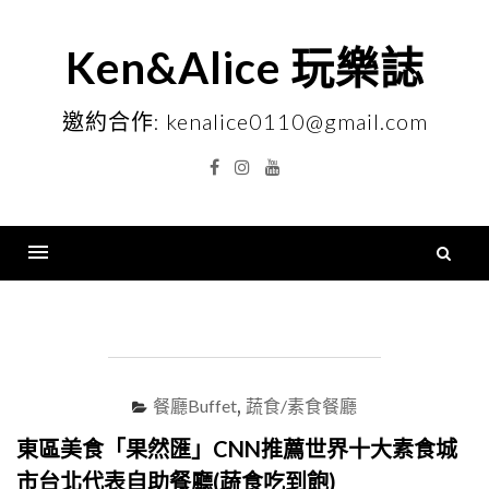
Skip
to
Ken&Alice 玩樂誌
content
邀約合作: kenalice0110@gmail.com
Facebook
Instagram
YouTube
搜
尋
Menu
關
鍵
字
餐廳Buffet
,
蔬食/素食餐廳
東區美食「果然匯」CNN推薦世界十大素食城
市台北代表自助餐廳(蔬食吃到飽)