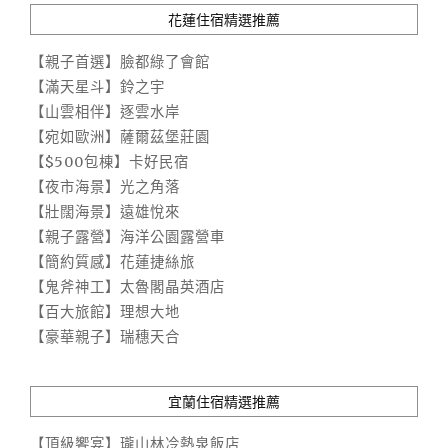
花蓮住宿精選推薦
【親子首選】臉都綠了會館
【滿天星斗】鈴之宇
【山雲相伴】逐雲水岸
【宛如歐洲】薩爾茲堡莊園
【$500包棟】卡好民宿
【夜市海景】光之角落
【壯闊海景】遠雄悅來
【親子露營】海洋公園露營車
【簡約質感】花蓮捷絲旅
【鬼斧神工】太魯閣晶英酒店
【百大旅館】理想大地
【豪華親子】瑞穗天合
宜蘭住宿精選推薦
【頂級饗宴】瓏山林冷熱泉飯店