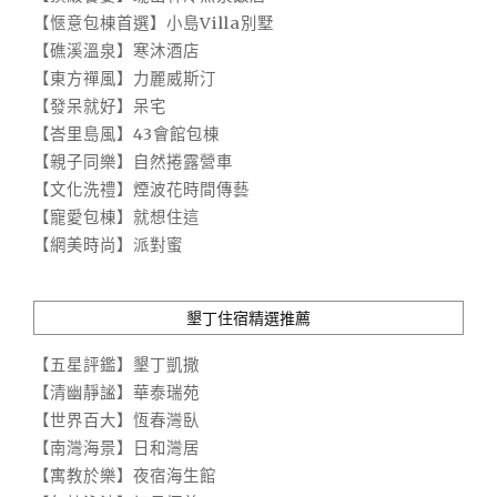
【愜意包棟首選】小島Villa別墅
【礁溪溫泉】寒沐酒店
【東方禪風】力麗威斯汀
【發呆就好】呆宅
【峇里島風】43會館包棟
【親子同樂】自然捲露營車
【文化洗禮】煙波花時間傳藝
【寵愛包棟】就想住這
【網美時尚】派對蜜
墾丁住宿精選推薦
【五星評鑑】墾丁凱撒
【清幽靜謐】華泰瑞苑
【世界百大】恆春灣臥
【南灣海景】日和灣居
【寓教於樂】夜宿海生館