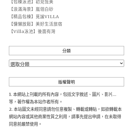
【包棟泳池】初見恆美
【浪滿海景】嵐翎白砂
【精品包棟】覓謐VILLA
【慵懶放鬆】美好生活旅宿
【Villa泳池】後面有灣
分類
分
類
版權聲明
1. 本網站上刊載的所有內容，包括文字敘述、圖片、影片...
等，著作權為本站作者所有。
2. 本站圖文未經同意請勿任意複製、轉載或轉貼，如欲轉載本
網站內容或其他商業性質之利用，請事先提出申請，在未取得
同意前嚴禁使用。