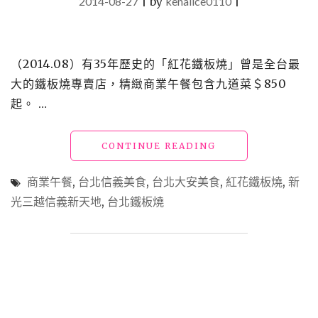
2014-08-27
|
by
kenalice0110
|
（2014.08）有35年歷史的「紅花鐵板燒」曾是全台最
大的鐵板燒專賣店，精緻商業午餐包含九道菜＄850
起。 …
"【食】
CONTINUE READING
法
式
商業午餐
,
台北信義美食
,
台北大安美食
,
紅花鐵板燒
,
新
_
光三越信義新天地
,
台北鐵板燒
紅
花
鐵
板
燒"