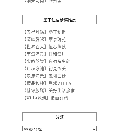
【網美時尚】派對蜜
墾丁住宿精選推薦
【五星評鑑】墾丁凱撒
【清幽靜謐】華泰瑞苑
【世界百大】恆春灣臥
【南灣海景】日和灣居
【寓教於樂】夜宿海生館
【包棟泳池】初見恆美
【浪滿海景】嵐翎白砂
【精品包棟】覓謐VILLA
【慵懶放鬆】美好生活旅宿
【Villa泳池】後面有灣
分類
分