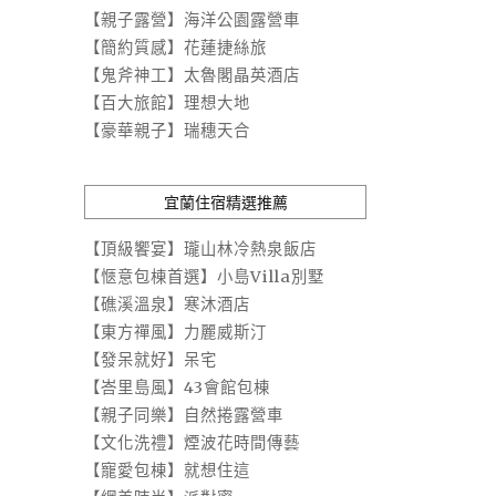
【親子露營】海洋公園露營車
【簡約質感】花蓮捷絲旅
【鬼斧神工】太魯閣晶英酒店
【百大旅館】理想大地
【豪華親子】瑞穗天合
宜蘭住宿精選推薦
【頂級饗宴】瓏山林冷熱泉飯店
【愜意包棟首選】小島Villa別墅
【礁溪溫泉】寒沐酒店
【東方禪風】力麗威斯汀
【發呆就好】呆宅
【峇里島風】43會館包棟
【親子同樂】自然捲露營車
【文化洗禮】煙波花時間傳藝
【寵愛包棟】就想住這