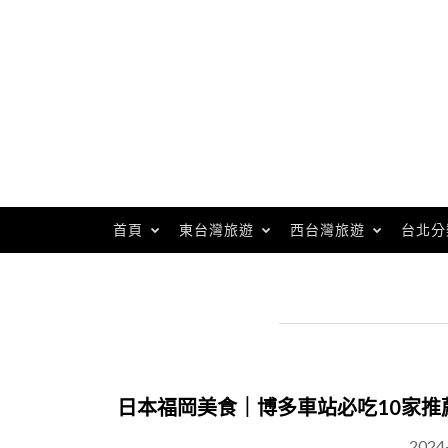
Skip
to
content
首頁
東台灣旅遊
西台灣旅遊
台北分
日本福岡美食｜博多車站必吃10家推
2024