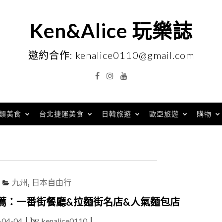
Ken&Alice 玩樂誌
邀約合作: kenalice0110@gmail.com
Facebook
Instagram
YouTube
類美食
台北捷運美食
日韓旅遊
歐亞旅遊
購物
九州
,
日本自由行
薦：一番街餐廳&拉麵街名店&人氣麵包店
-04-04
|
by
kenalice0110
|