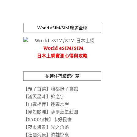
World eSIM/SIM 暢遊全球
World eSIM/SIM
日本上網實測心得與攻略
花蓮住宿精選推薦
【親子首選】臉都綠了會館
【滿天星斗】鈴之宇
【山雲相伴】逐雲水岸
【宛如歐洲】薩爾茲堡莊園
【$500包棟】卡好民宿
【夜市海景】光之角落
【壯闊海景】遠雄悅來