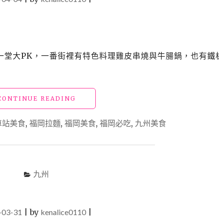
一堂大PK，一番街裡有特色料理雞皮串燒與牛腸鍋，也有鐵
"日
CONTINUE READING
本
福
車站美食
,
福岡拉麵
,
福岡美食
,
福岡必吃
,
九州美食
岡
美
食
｜
博
九州
多
車
站
-03-31
|
by
kenalice0110
必
|