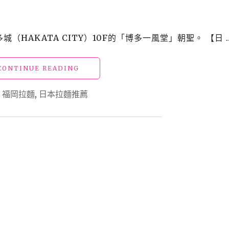
吃
10
家
推
城（HAKATA CITY）10F的「博多一風堂」朝聖。 【日 
薦：
一
番
"【日
CONTINUE READING
街
本】
餐
九
,
福岡拉麵
,
日本拉麵推薦
廳
州
&
_
拉
福
麵
岡
街
博
名
多
店
一
&
風
人
堂
氣
拉
麵
麵"
包
店"