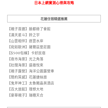
日本上網實測心得與攻略
花蓮住宿精選推薦
【親子首選】臉都綠了會館
【滿天星斗】鈴之宇
【山雲相伴】逐雲水岸
【宛如歐洲】薩爾茲堡莊園
【$500包棟】卡好民宿
【夜市海景】光之角落
【壯闊海景】遠雄悅來
【親子露營】海洋公園露營車
【簡約質感】花蓮捷絲旅
【鬼斧神工】太魯閣晶英酒店
【百大旅館】理想大地
【豪華親子】瑞穗天合