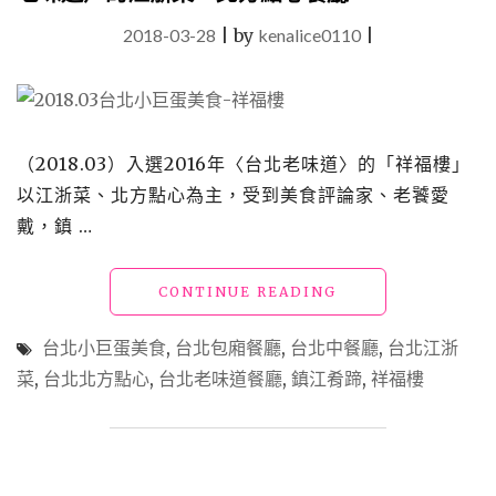
2018-03-28
|
by
kenalice0110
|
（2018.03）入選2016年〈台北老味道〉的「祥福樓」
以江浙菜、北方點心為主，受到美食評論家、老饕愛
戴，鎮 …
"【食】
CONTINUE READING
台
北
台北小巨蛋美食
,
台北包廂餐廳
,
台北中餐廳
,
台北江浙
小
菜
,
台北北方點心
,
台北老味道餐廳
,
鎮江肴蹄
,
祥福樓
巨
蛋
美
食
_「祥