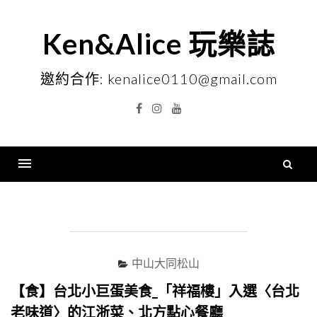
Skip
to
Ken&Alice 玩樂誌
content
邀約合作: kenalice0110@gmail.com
Facebook
Instagram
YouTube
搜
尋
Menu
關
鍵
字
中山大同松山
【食】台北小巨蛋美食_「祥福樓」入選〈台北
老味道〉的江浙菜、北方點心餐廳