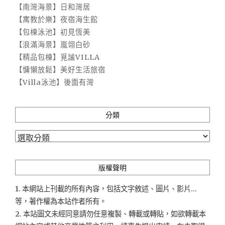
【南灣海景】日和灣居
【寓教於樂】夜宿海生館
【包棟泳池】初見恆美
【浪滿海景】嵐翎白砂
【精品包棟】覓謐VILLA
【慵懶放鬆】美好生活旅宿
【Villa泳池】後面有灣
分類
分
類
版權聲明
1. 本網站上刊載的所有內容，包括文字敘述、圖片、影片...
等，著作權為本站作者所有。
2. 本站圖文未經同意請勿任意複製、轉載或轉貼，如欲轉載本