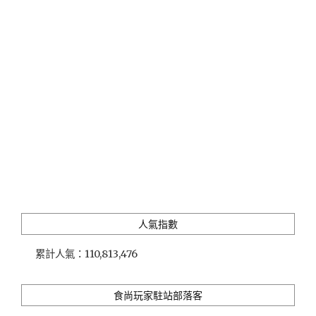
福
樓」
入
選
〈台
北
老
味
道〉
的
江
浙
菜、
北
方
人氣指數
點
心
累計人氣：
110,813,476
餐
廳"
食尚玩家駐站部落客