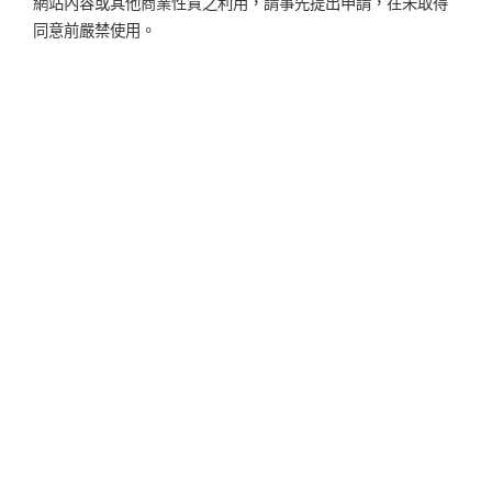
網站內容或其他商業性質之利用，請事先提出申請，在未取得
同意前嚴禁使用。