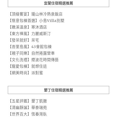
宜蘭住宿精選推薦
【頂級饗宴】瓏山林冷熱泉飯店
【愜意包棟首選】小島Villa別墅
【礁溪溫泉】寒沐酒店
【東方禪風】力麗威斯汀
【發呆就好】呆宅
【峇里島風】43會館包棟
【親子同樂】自然捲露營車
【文化洗禮】煙波花時間傳藝
【寵愛包棟】就想住這
【網美時尚】派對蜜
墾丁住宿精選推薦
【五星評鑑】墾丁凱撒
【清幽靜謐】華泰瑞苑
【世界百大】恆春灣臥