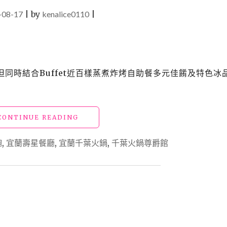
-08-17
|
by
kenalice0110
|
，但同時結合Buffet近百樣蒸煮炸烤自助餐多元佳餚及特色冰
"【宜
CONTINUE READING
蘭
美
飽
,
宜蘭壽星餐廳
,
宜蘭千葉火鍋
,
千葉火鍋尊爵館
食】
「千
葉
火
鍋」
近
百
種