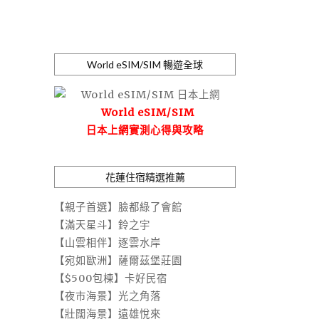
World eSIM/SIM 暢遊全球
World eSIM/SIM
日本上網實測心得與攻略
花蓮住宿精選推薦
【親子首選】臉都綠了會館
【滿天星斗】鈴之宇
【山雲相伴】逐雲水岸
【宛如歐洲】薩爾茲堡莊園
【$500包棟】卡好民宿
【夜市海景】光之角落
【壯闊海景】遠雄悅來