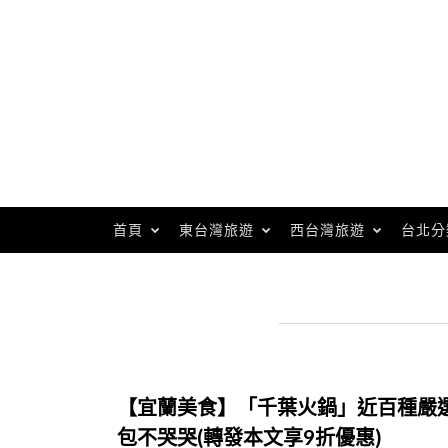
Skip
to
content
首頁
東台灣旅遊
西台灣旅遊
台北分
【宜蘭美食】「千葉火鍋」近百種嚴選
包不哭哭(轉發本文享9折優惠)