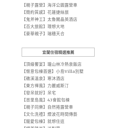
【親子露營】海洋公園露營車
【簡約質感】花蓮捷絲旅
【鬼斧神工】太魯閣晶英酒店
【百大旅館】理想大地
【豪華親子】瑞穗天合
宜蘭住宿精選推薦
【頂級饗宴】瓏山林冷熱泉飯店
【愜意包棟首選】小島Villa別墅
【礁溪溫泉】寒沐酒店
【東方禪風】力麗威斯汀
【發呆就好】呆宅
【峇里島風】43會館包棟
【親子同樂】自然捲露營車
【文化洗禮】煙波花時間傳藝
【寵愛包棟】就想住這