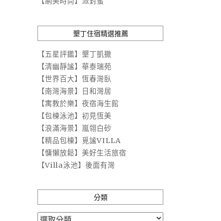
【網美時尚】派對蜜
墾丁住宿精選推薦
【五星評鑑】墾丁凱撒
【清幽靜謐】華泰瑞苑
【世界百大】恆春灣臥
【南灣海景】日和灣居
【寓教於樂】夜宿海生館
【包棟泳池】初見恆美
【浪滿海景】嵐翎白砂
【精品包棟】覓謐VILLA
【慵懶放鬆】美好生活旅宿
【Villa泳池】後面有灣
分類
分