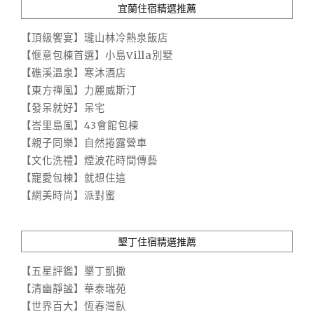
宜蘭住宿精選推薦
【頂級饗宴】瓏山林冷熱泉飯店
【愜意包棟首選】小島Villa別墅
【礁溪溫泉】寒沐酒店
【東方禪風】力麗威斯汀
【發呆就好】呆宅
【峇里島風】43會館包棟
【親子同樂】自然捲露營車
【文化洗禮】煙波花時間傳藝
【寵愛包棟】就想住這
【網美時尚】派對蜜
墾丁住宿精選推薦
【五星評鑑】墾丁凱撒
【清幽靜謐】華泰瑞苑
【世界百大】恆春灣臥