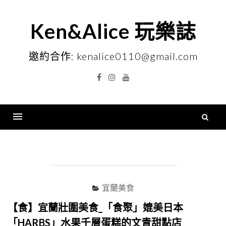
Skip
to
Ken&Alice 玩樂誌
content
邀約合作: kenalice0110@gmail.com
Facebook
Instagram
YouTube
搜
尋
Menu
關
鍵
字
宜蘭美食
【食】宜蘭壯圍美食_「食聚」媲美日本
「HARBS」水果千層蛋糕的文青甜點店