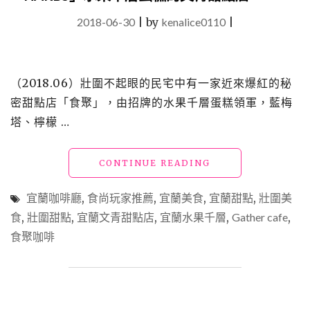
2018-06-30
|
by
kenalice0110
|
（2018.06）壯圍不起眼的民宅中有一家近來爆紅的秘
密甜點店「食聚」，由招牌的水果千層蛋糕領軍，藍梅
塔、檸檬 …
"【食】
CONTINUE READING
宜
蘭
宜蘭咖啡廳
,
食尚玩家推薦
,
宜蘭美食
,
宜蘭甜點
,
壯圍美
壯
食
,
壯圍甜點
,
宜蘭文青甜點店
,
宜蘭水果千層
,
Gather cafe
,
圍
食聚咖啡
美
食
_「食
聚」
媲
美