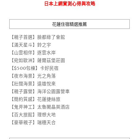
日本上網實測心得與攻略
花蓮住宿精選推薦
【親子首選】臉都綠了會館
【滿天星斗】鈴之宇
【山雲相伴】逐雲水岸
【宛如歐洲】薩爾茲堡莊園
【$500包棟】卡好民宿
【夜市海景】光之角落
【壯闊海景】遠雄悅來
【親子露營】海洋公園露營車
【簡約質感】花蓮捷絲旅
【鬼斧神工】太魯閣晶英酒店
【百大旅館】理想大地
【豪華親子】瑞穗天合