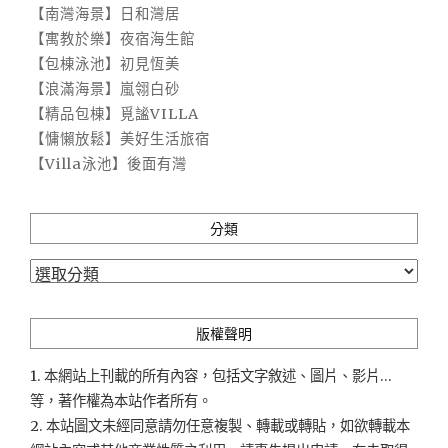
【南灣海景】日和灣居
【寓教於樂】夜宿海生館
【包棟泳池】初見恆美
【浪滿海景】嵐翎白砂
【精品包棟】覓謐VILLA
【慵懶放鬆】美好生活旅宿
【Villa泳池】後面有灣
分類
分
類
版權聲明
1. 本網站上刊載的所有內容，包括文字敘述、圖片、影片...
等，著作權為本站作者所有。
2. 本站圖文未經同意請勿任意複製、轉載或轉貼，如欲轉載本