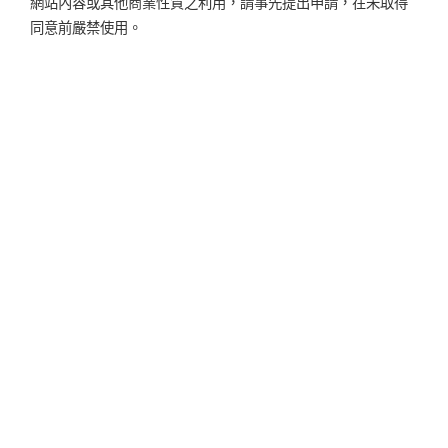
網站內容或其他商業性質之利用，請事先提出申請，在未取得
同意前嚴禁使用。