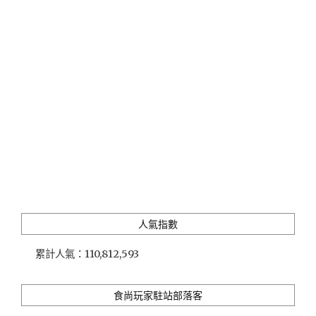
日
本
「HARBS」
水
果
千
層
蛋
糕
的
文
青
甜
點
店"
人氣指數
累計人氣：
110,812,593
食尚玩家駐站部落客