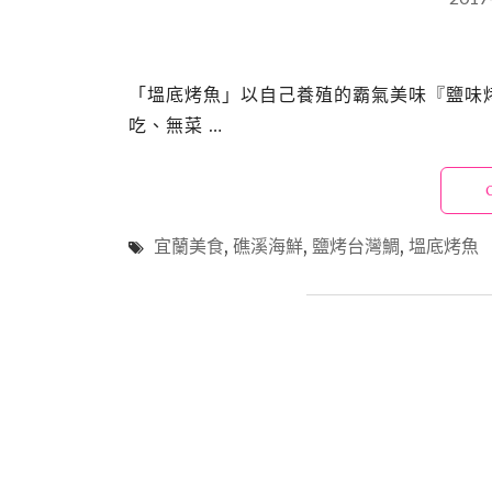
「塭底烤魚」以自己養殖的霸氣美味『鹽味烤
吃、無菜 …
宜蘭美食
,
礁溪海鮮
,
鹽烤台灣鯛
,
塭底烤魚