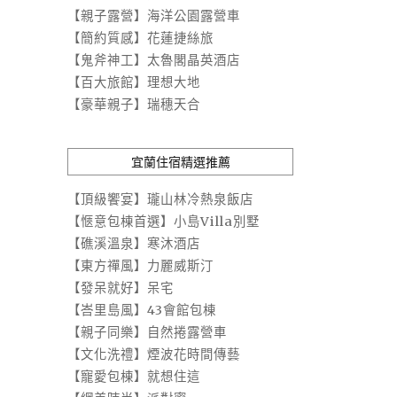
【親子露營】海洋公園露營車
【簡約質感】花蓮捷絲旅
【鬼斧神工】太魯閣晶英酒店
【百大旅館】理想大地
【豪華親子】瑞穗天合
宜蘭住宿精選推薦
【頂級饗宴】瓏山林冷熱泉飯店
【愜意包棟首選】小島Villa別墅
【礁溪溫泉】寒沐酒店
【東方禪風】力麗威斯汀
【發呆就好】呆宅
【峇里島風】43會館包棟
【親子同樂】自然捲露營車
【文化洗禮】煙波花時間傳藝
【寵愛包棟】就想住這