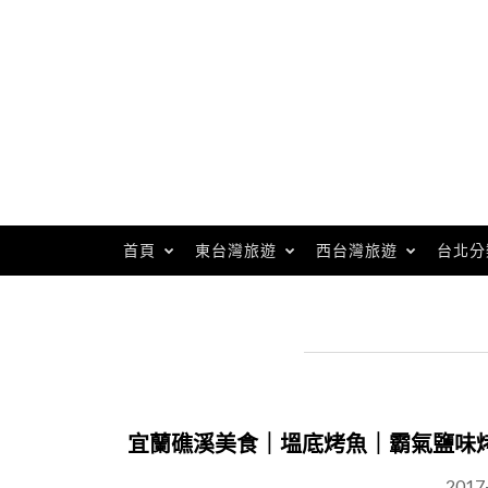
Skip
to
content
首頁
東台灣旅遊
西台灣旅遊
台北分
宜蘭礁溪美食｜塭底烤魚｜霸氣鹽味
2017