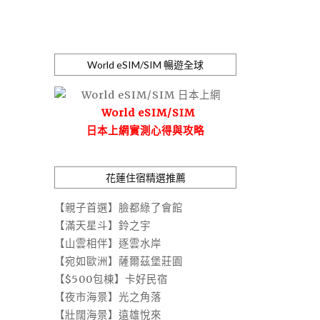
World eSIM/SIM 暢遊全球
World eSIM/SIM
日本上網實測心得與攻略
花蓮住宿精選推薦
【親子首選】臉都綠了會館
【滿天星斗】鈴之宇
【山雲相伴】逐雲水岸
【宛如歐洲】薩爾茲堡莊園
【$500包棟】卡好民宿
【夜市海景】光之角落
【壯闊海景】遠雄悅來