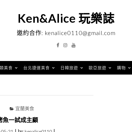
Ken&Alice 玩樂誌
邀約合作: kenalice0110@gmail.com
Facebook
Instagram
YouTube
類美食
台北捷運美食
日韓旅遊
歐亞旅遊
購物
宜蘭美食
烤魚一試成主顧
-05-21
|
by
kenalice0110
|