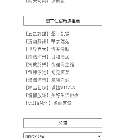
【網美時尚】派對蜜
墾丁住宿精選推薦
【五星評鑑】墾丁凱撒
【清幽靜謐】華泰瑞苑
【世界百大】恆春灣臥
【南灣海景】日和灣居
【寓教於樂】夜宿海生館
【包棟泳池】初見恆美
【浪滿海景】嵐翎白砂
【精品包棟】覓謐VILLA
【慵懶放鬆】美好生活旅宿
【Villa泳池】後面有灣
分類
分