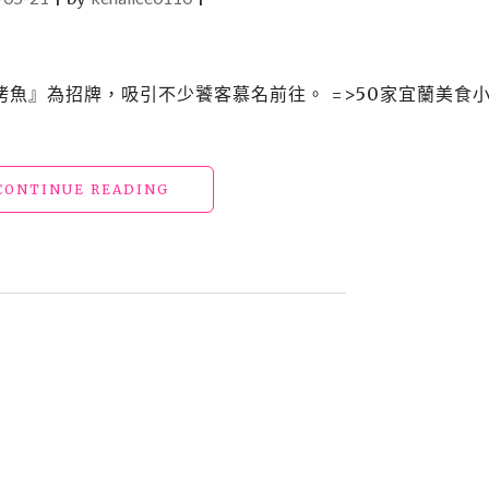
魚』為招牌，吸引不少饕客慕名前往。 =>50家宜蘭美食
"宜
CONTINUE READING
蘭
礁
溪
美
食
｜
塭
底
烤
魚
｜
霸
氣