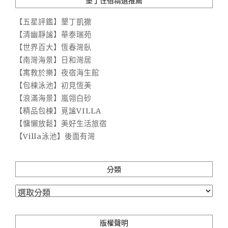
墾丁住宿精選推薦
【五星評鑑】墾丁凱撒
【清幽靜謐】華泰瑞苑
【世界百大】恆春灣臥
【南灣海景】日和灣居
【寓教於樂】夜宿海生館
【包棟泳池】初見恆美
【浪滿海景】嵐翎白砂
【精品包棟】覓謐VILLA
【慵懶放鬆】美好生活旅宿
【Villa泳池】後面有灣
分類
分
類
版權聲明