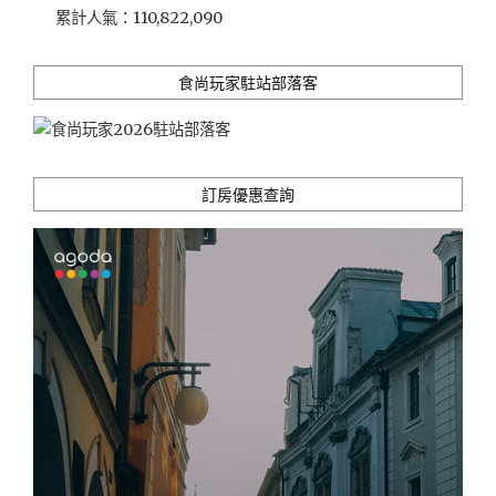
累計人氣：
110,822,090
的
兒
時
食尚玩家駐站部落客
回
憶
（無
菜
單
訂房優惠查詢
料
理，
兩
人
即
可
預
約）"