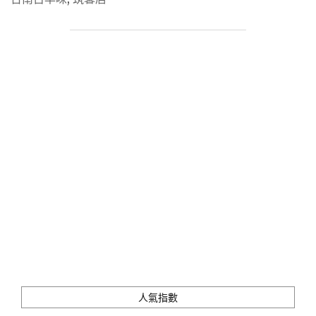
｜
筑
馨
居
｜
在
百
年
老
屋
裡
品
嚐
古
早
台
灣
味，
令
人
人氣指數
難
忘