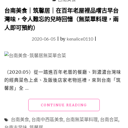
牌
砂
台南美食｜筑馨居｜在百年老屋裡品嚐古早台
鍋
灣味，令人難忘的兒時回憶（無菜單料理，兩
鴨
與
人即可預約）
道
地
2020-06-05
|
by
kenalice0110
|
台
菜、
絕
版
酒
（2020.05）從一踏進百年老厝的餐廳、到濃濃台灣味
家
菜
的經典菜色上桌、及飯後店家老物巡禮，來到台南「筑
一
馨居」全 …
桌
搞
定"
"台
CONTINUE READING
南
美
台南美食
,
台南中西區美食
,
台南無菜單料理
,
台南合菜
,
食
台南古早味
,
筑馨居