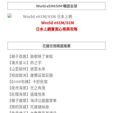
World eSIM/SIM 暢遊全球
World eSIM/SIM
日本上網實測心得與攻略
花蓮住宿精選推薦
【親子首選】臉都綠了會館
【滿天星斗】鈴之宇
【山雲相伴】逐雲水岸
【宛如歐洲】薩爾茲堡莊園
【$500包棟】卡好民宿
【夜市海景】光之角落
【壯闊海景】遠雄悅來
【親子露營】海洋公園露營車
【簡約質感】花蓮捷絲旅