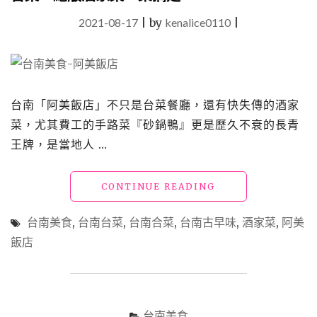
2021-08-17
|
by
kenalice0110
|
台南「阿美飯店」不只是台菜餐廳，還有快失傳的酒家
菜，尤其費工的手路菜『砂鍋鴨』更是歷久不衰的長青
王牌，是當地人 …
"【台
CONTINUE READING
南
美
台南美食
,
台南台菜
,
台南合菜
,
台南古早味
,
酒家菜
,
阿美
食】
飯店
「阿
美
飯
店」
招
台南美食