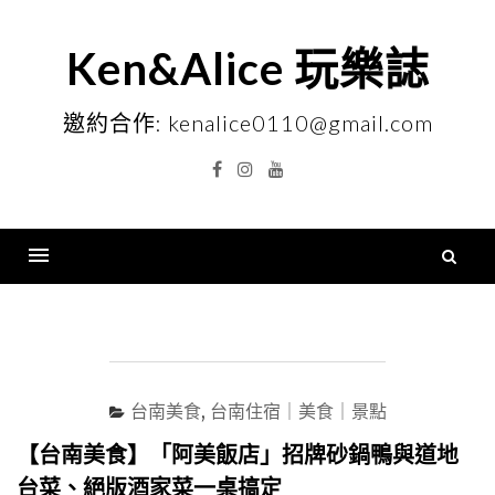
Skip
to
Ken&Alice 玩樂誌
content
邀約合作: kenalice0110@gmail.com
Facebook
Instagram
YouTube
搜
尋
Menu
關
鍵
字
台南美食
,
台南住宿｜美食｜景點
【台南美食】「阿美飯店」招牌砂鍋鴨與道地
台菜、絕版酒家菜一桌搞定