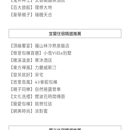
【鬼斧神工】太魯閣晶英酒店
【百大旅館】理想大地
【豪華親子】瑞穗天合
宜蘭住宿精選推薦
【頂級饗宴】瓏山林冷熱泉飯店
【愜意包棟首選】小島Villa別墅
【礁溪溫泉】寒沐酒店
【東方禪風】力麗威斯汀
【發呆就好】呆宅
【峇里島風】43會館包棟
【親子同樂】自然捲露營車
【文化洗禮】煙波花時間傳藝
【寵愛包棟】就想住這
【網美時尚】派對蜜