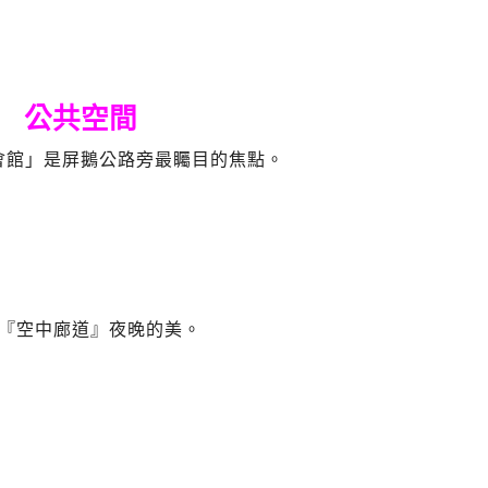
公共空間
會館」是屏鵝公路旁最矚目的焦點。
『空中廊道』夜晚的美。