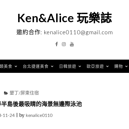
Ken&Alice 玩樂誌
邀約合作: kenalice0110@gmail.com
Facebook
Instagram
YouTube
類美食
台北捷運美食
日韓旅遊
歐亞旅遊
購物
墾丁/屏東住宿
』恆春半島後最吸睛的海景無邊際泳池
3-11-24
|
by
kenalice0110