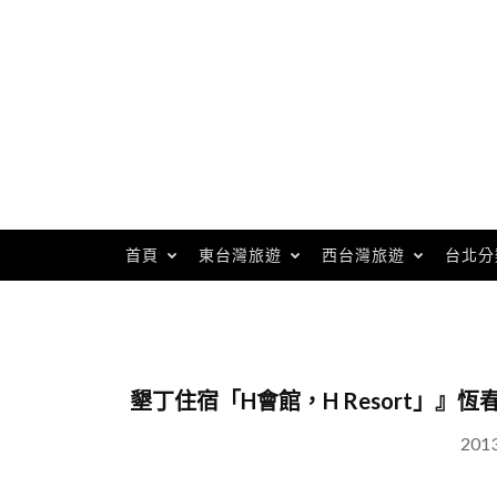
Skip
to
content
首頁
東台灣旅遊
西台灣旅遊
台北分
墾丁住宿「H會館，H Resort」
201