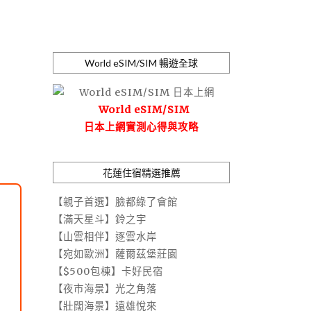
World eSIM/SIM 暢遊全球
World eSIM/SIM
日本上網實測心得與攻略
花蓮住宿精選推薦
【親子首選】臉都綠了會館
【滿天星斗】鈴之宇
【山雲相伴】逐雲水岸
【宛如歐洲】薩爾茲堡莊園
【$500包棟】卡好民宿
【夜市海景】光之角落
【壯闊海景】遠雄悅來