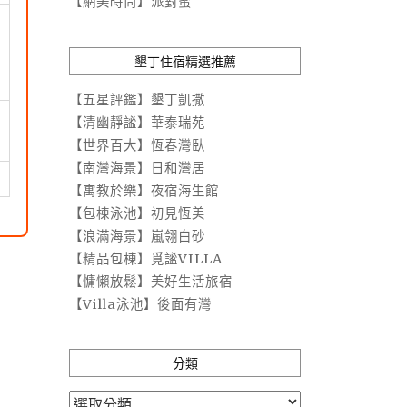
【網美時尚】派對蜜
墾丁住宿精選推薦
【五星評鑑】墾丁凱撒
【清幽靜謐】華泰瑞苑
【世界百大】恆春灣臥
【南灣海景】日和灣居
【寓教於樂】夜宿海生館
【包棟泳池】初見恆美
【浪滿海景】嵐翎白砂
【精品包棟】覓謐VILLA
【慵懶放鬆】美好生活旅宿
【Villa泳池】後面有灣
分類
分