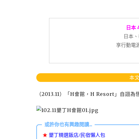
日本 
日本、
享行動電源
本文
（
2013.11
）「
H
會館，
H Resort
」自詡為
★
墾丁精選飯店/民宿懶人包