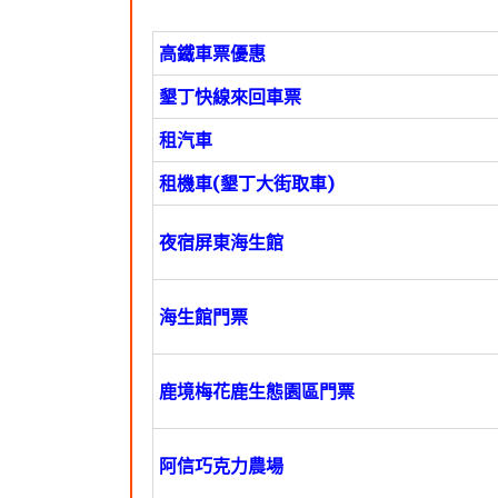
高鐵車票優惠
墾丁快線來回車票
租汽車
租機車(墾丁大街取車)
夜宿屏東海生館
海生館門票
鹿境梅花鹿生態園區門票
阿信巧克力農場