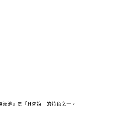
際泳池』是「
H
會館」的特色之一。