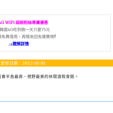
4G WiFi 超殺粉絲專屬優惠
韓國4G吃到飽一天只要75元
免費借用，再贈來回免運費唷!!
→瞭解詳情
更新日期：2022-01-01
恆春半島最高、視野最美的休閒渡假會館。