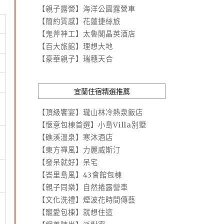
【親子露營】海洋公園露營車
【簡約質感】花蓮捷絲旅
【鬼斧神工】太魯閣晶英酒店
【百大旅館】理想大地
【豪華親子】瑞穗天合
宜蘭住宿精選推薦
【頂級饗宴】瓏山林冷熱泉飯店
【愜意包棟首選】小島Villa別墅
【礁溪溫泉】寒沐酒店
【東方禪風】力麗威斯汀
【發呆就好】呆宅
【峇里島風】43會館包棟
【親子同樂】自然捲露營車
【文化洗禮】煙波花時間傳藝
【寵愛包棟】就想住這