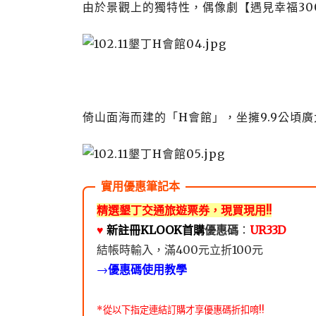
由於景觀上的獨特性，偶像劇【遇見幸福
30
倚山面海而建的「
H
會館」，坐擁
9.9
公頃廣
精選墾丁交通旅遊票券，現買現用!!
♥️
新註冊KLOOK首購
優惠碼
：
UR33D
結帳時輸入，滿400元立折100元
→
優惠碼使用教學
*從以下指定連結訂購才享優惠碼折扣唷!!