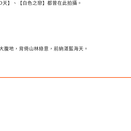
0
天】、【白色之戀】都曾在此拍攝。
大腹地，背倚山林綠意，前納湛藍海天。