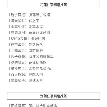
花蓮住宿精選推薦
【親子首選】臉都綠了會館
【滿天星斗】鈴之宇
【山雲相伴】逐雲水岸
【宛如歐洲】薩爾茲堡莊園
【$500包棟】卡好民宿
【夜市海景】光之角落
【壯闊海景】遠雄悅來
【親子露營】海洋公園露營車
【簡約質感】花蓮捷絲旅
【鬼斧神工】太魯閣晶英酒店
【百大旅館】理想大地
【豪華親子】瑞穗天合
宜蘭住宿精選推薦
【頂級饗宴】瓏山林冷熱泉飯店