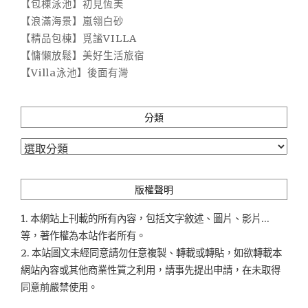
【包棟泳池】初見恆美
【浪滿海景】嵐翎白砂
【精品包棟】覓謐VILLA
【慵懶放鬆】美好生活旅宿
【Villa泳池】後面有灣
分類
分
類
版權聲明
1. 本網站上刊載的所有內容，包括文字敘述、圖片、影片...
等，著作權為本站作者所有。
2. 本站圖文未經同意請勿任意複製、轉載或轉貼，如欲轉載本
網站內容或其他商業性質之利用，請事先提出申請，在未取得
同意前嚴禁使用。