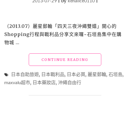
2013-07-29
|
by
kenalice0110
|
（2013.07）麗星郵輪「四天三夜沖繩雙嬉」開心的
Shopping行程與戰利品分享文來囉~石垣島集中在購
物城 …
"【日
CONTINUE READING
本】
沖
日本自助旅遊
,
日本戰利品
,
日本必買
,
麗星郵輪
,
石垣島
,
繩
maxvalu超市
,
日本藥妝店
,
沖繩自由行
必
買
_
石
垣
島
戰
利