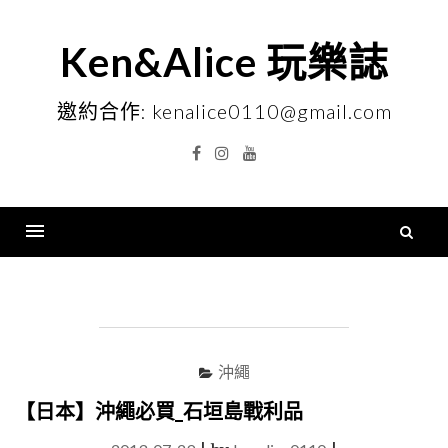
Skip
to
Ken&Alice 玩樂誌
content
邀約合作: kenalice0110@gmail.com
Facebook
Instagram
YouTube
搜
尋
Menu
關
鍵
字
沖繩
【日本】沖繩必買_石垣島戰利品