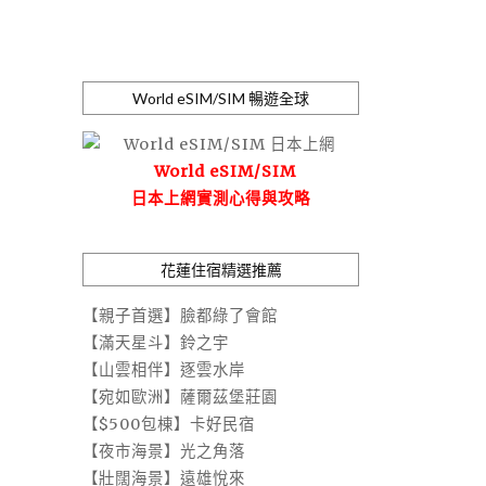
World eSIM/SIM 暢遊全球
World eSIM/SIM
日本上網實測心得與攻略
花蓮住宿精選推薦
【親子首選】臉都綠了會館
【滿天星斗】鈴之宇
【山雲相伴】逐雲水岸
【宛如歐洲】薩爾茲堡莊園
【$500包棟】卡好民宿
【夜市海景】光之角落
【壯闊海景】遠雄悅來