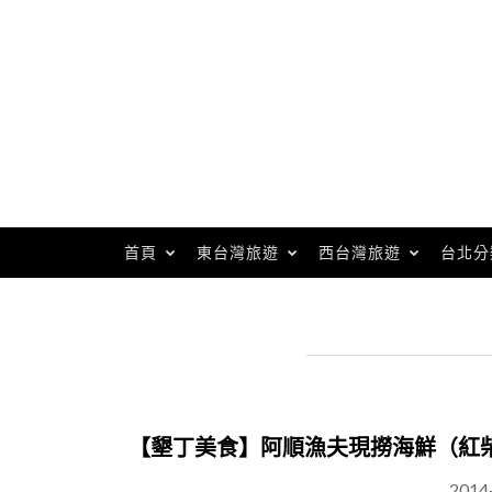
Skip
to
content
首頁
東台灣旅遊
西台灣旅遊
台北分
【墾丁美食】阿順漁夫現撈海鮮（紅
2014