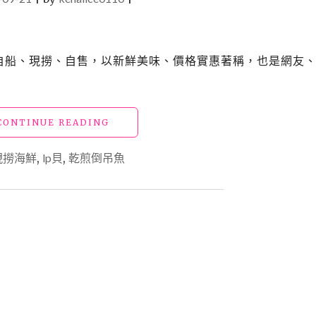
標榜自船、現撈、自售，以新鮮美味、價格實惠著稱，也是網友
"【墾
CONTINUE READING
丁
美
現撈海鮮
,
lp貝
,
乾煎倒吊魚
食】
阿
順
漁
夫
現
撈
海
鮮
（紅
柴