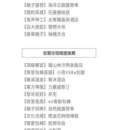
【親子露營】海洋公園露營車
【簡約質感】花蓮捷絲旅
【鬼斧神工】太魯閣晶英酒店
【百大旅館】理想大地
【豪華親子】瑞穗天合
宜蘭住宿精選推薦
【頂級饗宴】瓏山林冷熱泉飯店
【愜意包棟首選】小島Villa別墅
【礁溪溫泉】寒沐酒店
【東方禪風】力麗威斯汀
【發呆就好】呆宅
【峇里島風】43會館包棟
【親子同樂】自然捲露營車
【文化洗禮】煙波花時間傳藝
【寵愛包棟】就想住這