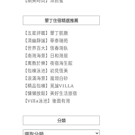
【網美時尚】派對蜜
墾丁住宿精選推薦
【五星評鑑】墾丁凱撒
【清幽靜謐】華泰瑞苑
【世界百大】恆春灣臥
【南灣海景】日和灣居
【寓教於樂】夜宿海生館
【包棟泳池】初見恆美
【浪滿海景】嵐翎白砂
【精品包棟】覓謐VILLA
【慵懶放鬆】美好生活旅宿
【Villa泳池】後面有灣
分類
分