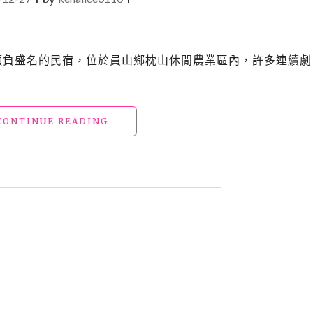
當地頗負盛名的民宿，位於員山鄉枕山休閒農業區內，許多連續劇
"【宿】
CONTINUE READING
宜
蘭
員
山
民
宿
2_
德
隆
行
館
(更
名