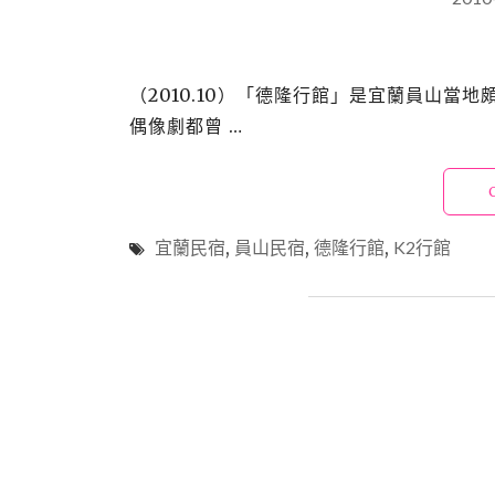
（2010.10）「德隆行館」是宜蘭員山
偶像劇都曾 …
宜蘭民宿
,
員山民宿
,
德隆行館
,
K2行館