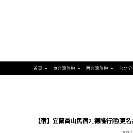
Skip
to
content
首頁
東台灣旅遊
西台灣旅遊
台北分
【宿】宜蘭員山民宿2_德隆行館(更名
2010