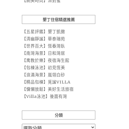
【網美時尚】派對蜜
墾丁住宿精選推薦
【五星評鑑】墾丁凱撒
【清幽靜謐】華泰瑞苑
【世界百大】恆春灣臥
【南灣海景】日和灣居
【寓教於樂】夜宿海生館
【包棟泳池】初見恆美
【浪滿海景】嵐翎白砂
【精品包棟】覓謐VILLA
【慵懶放鬆】美好生活旅宿
【Villa泳池】後面有灣
分類
分