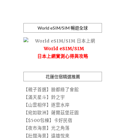
World eSIM/SIM 暢遊全球
World eSIM/SIM
日本上網實測心得與攻略
花蓮住宿精選推薦
【親子首選】臉都綠了會館
【滿天星斗】鈴之宇
【山雲相伴】逐雲水岸
【宛如歐洲】薩爾茲堡莊園
【$500包棟】卡好民宿
【夜市海景】光之角落
【壯闊海景】遠雄悅來