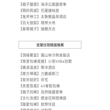
【親子露營】海洋公園露營車
【簡約質感】花蓮捷絲旅
【鬼斧神工】太魯閣晶英酒店
【百大旅館】理想大地
【豪華親子】瑞穗天合
宜蘭住宿精選推薦
【頂級饗宴】瓏山林冷熱泉飯店
【愜意包棟首選】小島Villa別墅
【礁溪溫泉】寒沐酒店
【東方禪風】力麗威斯汀
【發呆就好】呆宅
【峇里島風】43會館包棟
【親子同樂】自然捲露營車
【文化洗禮】煙波花時間傳藝
【寵愛包棟】就想住這