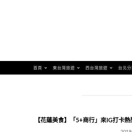
Skip
to
content
首頁
東台灣旅遊
西台灣旅遊
台北分
【花蓮美食】「5+商行」來IG打卡
2019