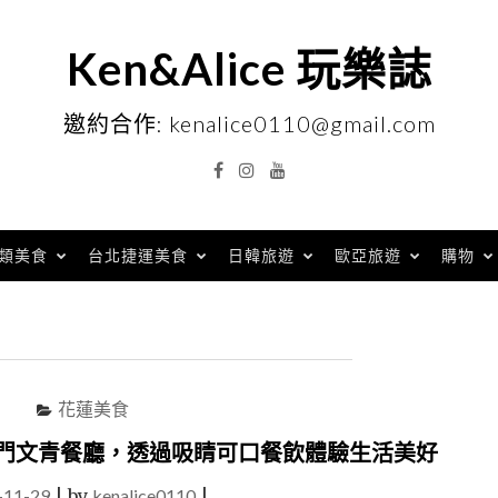
Ken&Alice 玩樂誌
邀約合作: kenalice0110@gmail.com
Facebook
Instagram
YouTube
類美食
台北捷運美食
日韓旅遊
歐亞旅遊
購物
花蓮美食
熱門文青餐廳，透過吸睛可口餐飲體驗生活美好
-11-29
|
by
kenalice0110
|