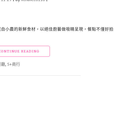
將嚴選自小農的新鮮食材，以絕佳廚藝做吸睛呈現，餐點不僅好拍
"【花
CONTINUE READING
蓮
美
餐廳
,
5+商行
食】
「5+商
行」
來
IG
打
卡
熱
門