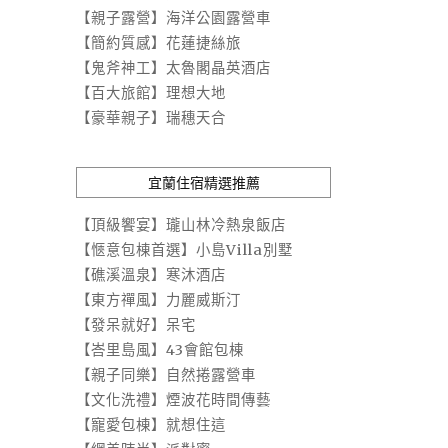
【親子露營】海洋公園露營車
【簡約質感】花蓮捷絲旅
【鬼斧神工】太魯閣晶英酒店
【百大旅館】理想大地
【豪華親子】瑞穗天合
宜蘭住宿精選推薦
【頂級饗宴】瓏山林冷熱泉飯店
【愜意包棟首選】小島Villa別墅
【礁溪溫泉】寒沐酒店
【東方禪風】力麗威斯汀
【發呆就好】呆宅
【峇里島風】43會館包棟
【親子同樂】自然捲露營車
【文化洗禮】煙波花時間傳藝
【寵愛包棟】就想住這