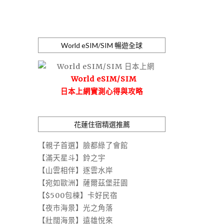
World eSIM/SIM 暢遊全球
World eSIM/SIM
日本上網實測心得與攻略
花蓮住宿精選推薦
【親子首選】臉都綠了會館
【滿天星斗】鈴之宇
【山雲相伴】逐雲水岸
【宛如歐洲】薩爾茲堡莊園
【$500包棟】卡好民宿
【夜市海景】光之角落
【壯闊海景】遠雄悅來