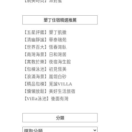
【網美時尚】派對蜜
墾丁住宿精選推薦
【五星評鑑】墾丁凱撒
【清幽靜謐】華泰瑞苑
【世界百大】恆春灣臥
【南灣海景】日和灣居
【寓教於樂】夜宿海生館
【包棟泳池】初見恆美
【浪滿海景】嵐翎白砂
【精品包棟】覓謐VILLA
【慵懶放鬆】美好生活旅宿
【Villa泳池】後面有灣
分類
分