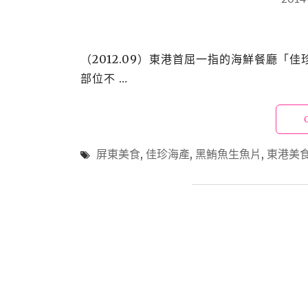
（2012.09）東港首屈一指的海鮮餐廳「
部位不 …
屏東美食
,
佳珍海產
,
黑鮪魚生魚片
,
東港美