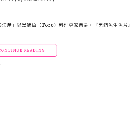
佳珍海產」以黑鮪魚（Toro）料理專家自豪，『黑鮪魚生魚片
"【東
CONTINUE READING
港
美
食
食】
佳
珍
海
產"