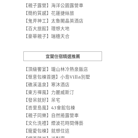
【親子露營】海洋公園露營車
【簡約質感】花蓮捷絲旅
【鬼斧神工】太魯閣晶英酒店
【百大旅館】理想大地
【豪華親子】瑞穗天合
宜蘭住宿精選推薦
【頂級饗宴】瓏山林冷熱泉飯店
【愜意包棟首選】小島Villa別墅
【礁溪溫泉】寒沐酒店
【東方禪風】力麗威斯汀
【發呆就好】呆宅
【峇里島風】43會館包棟
【親子同樂】自然捲露營車
【文化洗禮】煙波花時間傳藝
【寵愛包棟】就想住這