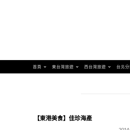
Skip
to
content
首頁
東台灣旅遊
西台灣旅遊
台北分
【東港美食】佳珍海產
2014