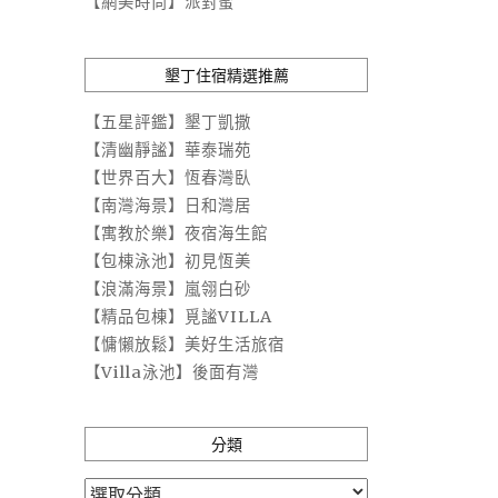
【網美時尚】派對蜜
墾丁住宿精選推薦
【五星評鑑】墾丁凱撒
【清幽靜謐】華泰瑞苑
【世界百大】恆春灣臥
【南灣海景】日和灣居
【寓教於樂】夜宿海生館
【包棟泳池】初見恆美
【浪滿海景】嵐翎白砂
【精品包棟】覓謐VILLA
【慵懶放鬆】美好生活旅宿
【Villa泳池】後面有灣
分類
分