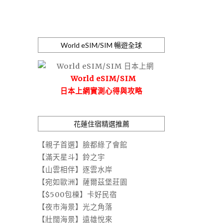
World eSIM/SIM 暢遊全球
World eSIM/SIM
日本上網實測心得與攻略
花蓮住宿精選推薦
【親子首選】臉都綠了會館
【滿天星斗】鈴之宇
【山雲相伴】逐雲水岸
【宛如歐洲】薩爾茲堡莊園
【$500包棟】卡好民宿
【夜市海景】光之角落
【壯闊海景】遠雄悅來