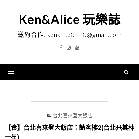
Skip
to
Ken&Alice 玩樂誌
content
邀約合作: kenalice0110@gmail.com
Facebook
Instagram
YouTube
搜
尋
Menu
關
鍵
字
台北喜來登大飯店
【食】台北喜來登大飯店：請客樓2(台北米其林
一星)