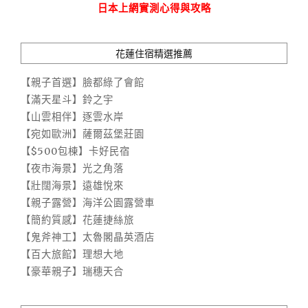
日本上網實測心得與攻略
花蓮住宿精選推薦
【親子首選】臉都綠了會館
【滿天星斗】鈴之宇
【山雲相伴】逐雲水岸
【宛如歐洲】薩爾茲堡莊園
【$500包棟】卡好民宿
【夜市海景】光之角落
【壯闊海景】遠雄悅來
【親子露營】海洋公園露營車
【簡約質感】花蓮捷絲旅
【鬼斧神工】太魯閣晶英酒店
【百大旅館】理想大地
【豪華親子】瑞穗天合