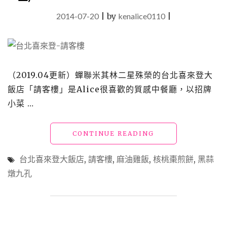
2014-07-20
|
by
kenalice0110
|
（2019.04更新）蟬聯米其林二星殊榮的台北喜來登大
飯店「請客樓」是Alice很喜歡的質感中餐廳，以招牌
小菜 …
"【食】
CONTINUE READING
台
北
台北喜來登大飯店
,
請客樓
,
麻油雞飯
,
核桃棗煎餅
,
黑蒜
喜
燉九孔
來
登
大
飯
店：