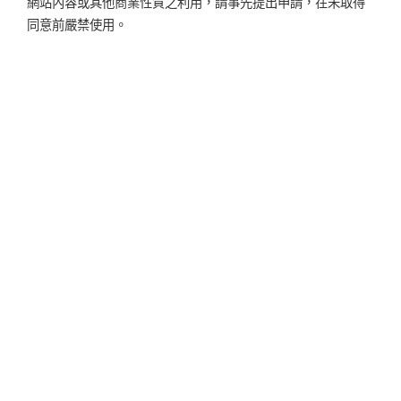
網站內容或其他商業性質之利用，請事先提出申請，在未取得
同意前嚴禁使用。