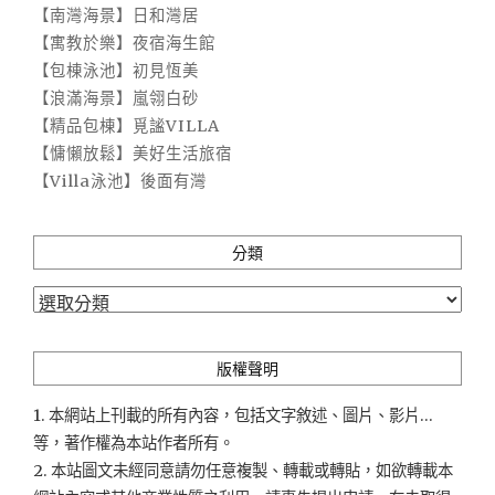
【南灣海景】日和灣居
【寓教於樂】夜宿海生館
【包棟泳池】初見恆美
【浪滿海景】嵐翎白砂
【精品包棟】覓謐VILLA
【慵懶放鬆】美好生活旅宿
【Villa泳池】後面有灣
分類
分
類
版權聲明
1. 本網站上刊載的所有內容，包括文字敘述、圖片、影片...
等，著作權為本站作者所有。
2. 本站圖文未經同意請勿任意複製、轉載或轉貼，如欲轉載本