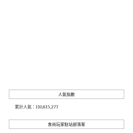
請
客
樓
2(台
北
米
其
林
一
星)"
人氣指數
累計人氣：
110,815,277
食尚玩家駐站部落客