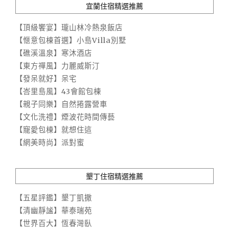
宜蘭住宿精選推薦
【頂級饗宴】瓏山林冷熱泉飯店
【愜意包棟首選】小島Villa別墅
【礁溪溫泉】寒沐酒店
【東方禪風】力麗威斯汀
【發呆就好】呆宅
【峇里島風】43會館包棟
【親子同樂】自然捲露營車
【文化洗禮】煙波花時間傳藝
【寵愛包棟】就想住這
【網美時尚】派對蜜
墾丁住宿精選推薦
【五星評鑑】墾丁凱撒
【清幽靜謐】華泰瑞苑
【世界百大】恆春灣臥