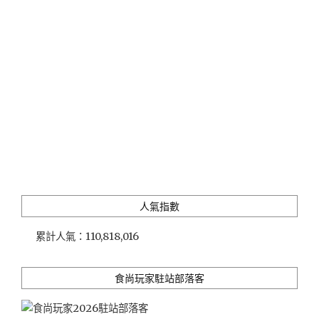
人
氣
第
一
的
平
價
好
滋
味
中
餐
館"
人氣指數
累計人氣：
110,818,016
食尚玩家駐站部落客