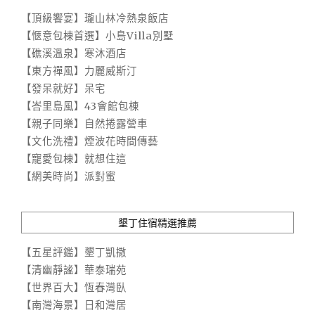
【頂級饗宴】瓏山林冷熱泉飯店
【愜意包棟首選】小島Villa別墅
【礁溪溫泉】寒沐酒店
【東方禪風】力麗威斯汀
【發呆就好】呆宅
【峇里島風】43會館包棟
【親子同樂】自然捲露營車
【文化洗禮】煙波花時間傳藝
【寵愛包棟】就想住這
【網美時尚】派對蜜
墾丁住宿精選推薦
【五星評鑑】墾丁凱撒
【清幽靜謐】華泰瑞苑
【世界百大】恆春灣臥
【南灣海景】日和灣居