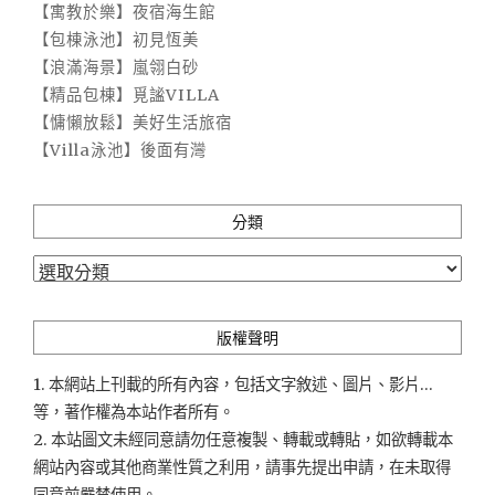
【寓教於樂】夜宿海生館
【包棟泳池】初見恆美
【浪滿海景】嵐翎白砂
【精品包棟】覓謐VILLA
【慵懶放鬆】美好生活旅宿
【Villa泳池】後面有灣
分類
分
類
版權聲明
1. 本網站上刊載的所有內容，包括文字敘述、圖片、影片...
等，著作權為本站作者所有。
2. 本站圖文未經同意請勿任意複製、轉載或轉貼，如欲轉載本
網站內容或其他商業性質之利用，請事先提出申請，在未取得