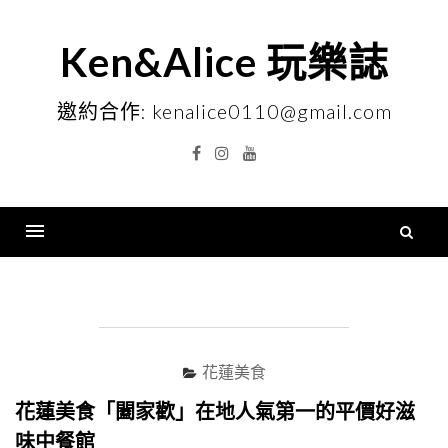
Skip
to
Ken&Alice 玩樂誌
content
邀約合作: kenalice0110@gmail.com
Facebook
Instagram
YouTube
搜
尋
Menu
關
鍵
字
花蓮美食
花蓮美食「闔家歡」在地人氣第一的平價好滋
味中餐館