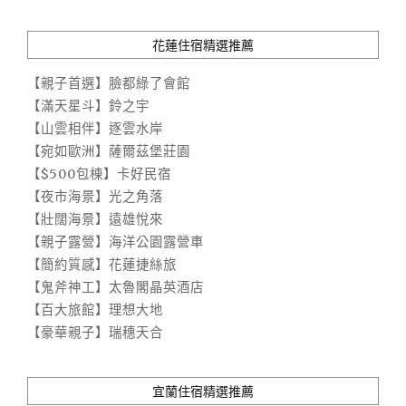
花蓮住宿精選推薦
【親子首選】臉都綠了會館
【滿天星斗】鈴之宇
【山雲相伴】逐雲水岸
【宛如歐洲】薩爾茲堡莊園
【$500包棟】卡好民宿
【夜市海景】光之角落
【壯闊海景】遠雄悅來
【親子露營】海洋公園露營車
【簡約質感】花蓮捷絲旅
【鬼斧神工】太魯閣晶英酒店
【百大旅館】理想大地
【豪華親子】瑞穗天合
宜蘭住宿精選推薦