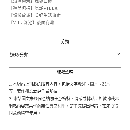
【浪滿海景】嵐翎白砂
【精品包棟】覓謐VILLA
【慵懶放鬆】美好生活旅宿
【Villa泳池】後面有灣
分類
分
類
版權聲明
1. 本網站上刊載的所有內容，包括文字敘述、圖片、影片...
等，著作權為本站作者所有。
2. 本站圖文未經同意請勿任意複製、轉載或轉貼，如欲轉載本
網站內容或其他商業性質之利用，請事先提出申請，在未取得
同意前嚴禁使用。