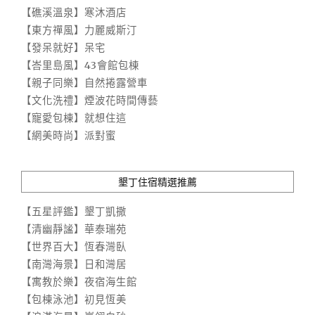
【礁溪溫泉】寒沐酒店
【東方禪風】力麗威斯汀
【發呆就好】呆宅
【峇里島風】43會館包棟
【親子同樂】自然捲露營車
【文化洗禮】煙波花時間傳藝
【寵愛包棟】就想住這
【網美時尚】派對蜜
墾丁住宿精選推薦
【五星評鑑】墾丁凱撒
【清幽靜謐】華泰瑞苑
【世界百大】恆春灣臥
【南灣海景】日和灣居
【寓教於樂】夜宿海生館
【包棟泳池】初見恆美