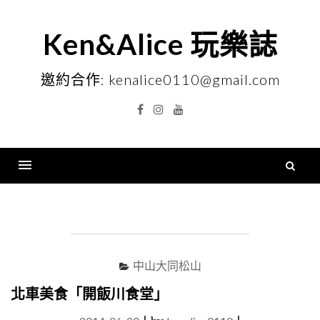
Skip
to
Ken&Alice 玩樂誌
content
邀約合作: kenalice0110@gmail.com
Facebook
Instagram
YouTube
搜
尋
Menu
關
鍵
字
中山大同松山
北車美食「開飯川食堂」