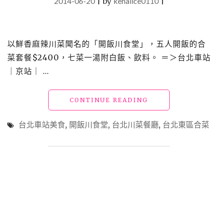
2014-06-20
|
by
kenalice0110
|
以鮮香麻辣川菜聞名的「開飯川食堂」，五人開飯的合
菜套餐$2400，七菜一湯附白飯、飲料。 ＝＞台北車站
｜京站｜ …
"北
CONTINUE READING
車
美
台北車站美食
,
開飯川食堂
,
台北川菜餐廳
,
台北東區合菜
食
「開
飯
川
食
堂」"