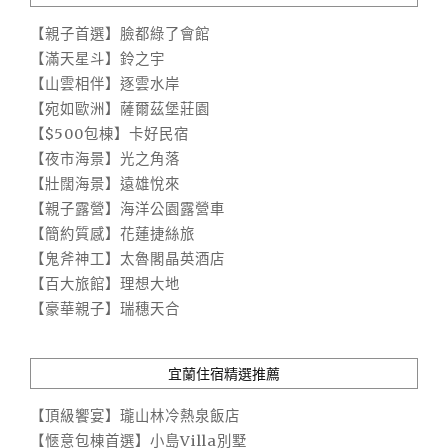
【親子首選】臉都綠了會館
【滿天星斗】鈴之宇
【山雲相伴】逐雲水岸
【宛如歐洲】薩爾茲堡莊園
【$500包棟】卡好民宿
【夜市海景】光之角落
【壯闊海景】遠雄悅來
【親子露營】海洋公園露營車
【簡約質感】花蓮捷絲旅
【鬼斧神工】太魯閣晶英酒店
【百大旅館】理想大地
【豪華親子】瑞穗天合
宜蘭住宿精選推薦
【頂級饗宴】瓏山林冷熱泉飯店
【愜意包棟首選】小島Villa別墅