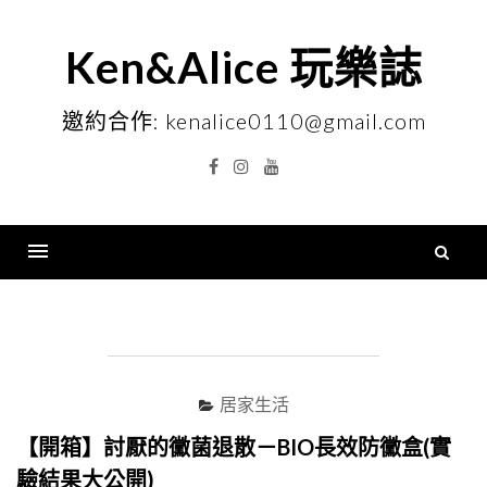
Skip
to
Ken&Alice 玩樂誌
content
邀約合作: kenalice0110@gmail.com
Facebook
Instagram
YouTube
搜
尋
Menu
關
鍵
字
居家生活
【開箱】討厭的黴菌退散－BIO長效防黴盒(實
驗結果大公開)