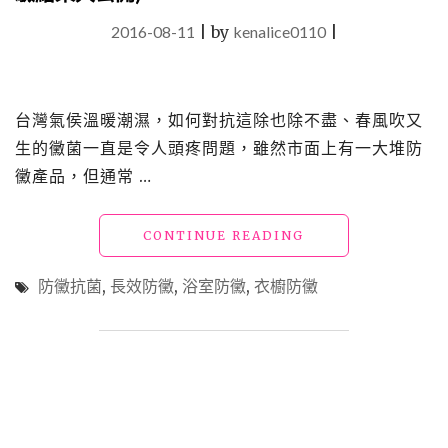
2016-08-11
|
by
kenalice0110
|
台灣氣侯溫暖潮濕，如何對抗這除也除不盡、春風吹又
生的黴菌一直是令人頭疼問題，雖然市面上有一大堆防
黴產品，但通常 …
"【開
CONTINUE READING
箱】
討
防黴抗菌
,
長效防黴
,
浴室防黴
,
衣櫥防黴
厭
的
黴
菌
退
散
－
BIO