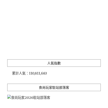
長
效
防
黴
盒
(實
驗
結
果
大
公
開)"
人氣指數
累計人氣：
110,811,683
食尚玩家駐站部落客