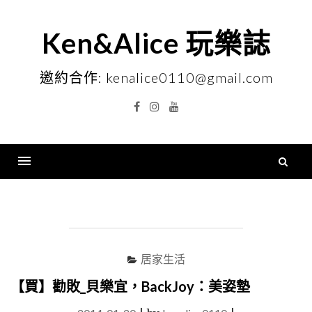
Skip
to
Ken&Alice 玩樂誌
content
邀約合作: kenalice0110@gmail.com
Facebook
Instagram
YouTube
搜
尋
Menu
關
鍵
字
居家生活
【買】勸敗_貝樂宜，BackJoy：美姿墊