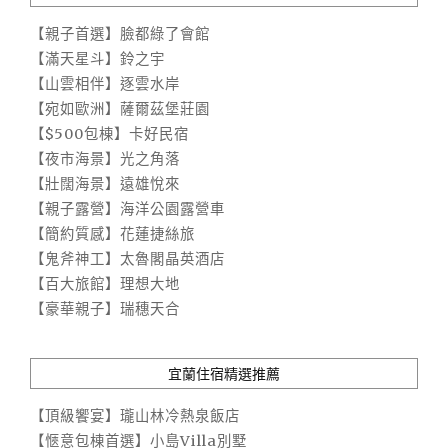
【親子首選】臉都綠了會館
【滿天星斗】鈴之宇
【山雲相伴】逐雲水岸
【宛如歐洲】薩爾茲堡莊園
【$500包棟】卡好民宿
【夜市海景】光之角落
【壯闊海景】遠雄悅來
【親子露營】海洋公園露營車
【簡約質感】花蓮捷絲旅
【鬼斧神工】太魯閣晶英酒店
【百大旅館】理想大地
【豪華親子】瑞穗天合
宜蘭住宿精選推薦
【頂級饗宴】瓏山林冷熱泉飯店
【愜意包棟首選】小島Villa別墅