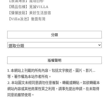
【浪滿海景】嵐翎白砂
【精品包棟】覓謐VILLA
【慵懶放鬆】美好生活旅宿
【Villa泳池】後面有灣
分類
分
類
版權聲明
1. 本網站上刊載的所有內容，包括文字敘述、圖片、影片...
等，著作權為本站作者所有。
2. 本站圖文未經同意請勿任意複製、轉載或轉貼，如欲轉載本
網站內容或其他商業性質之利用，請事先提出申請，在未取得
同意前嚴禁使用。