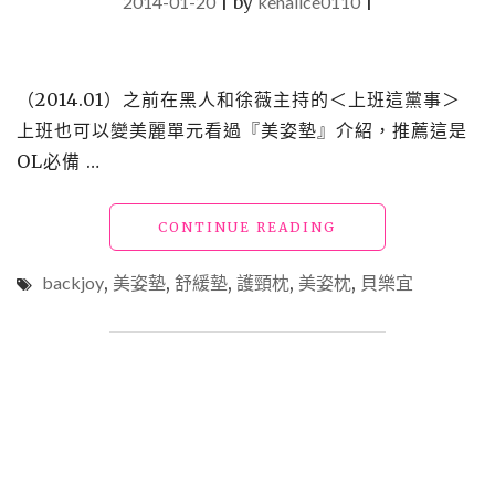
2014-01-20
|
by
kenalice0110
|
（2014.01）之前在黑人和徐薇主持的＜上班這黨事＞
上班也可以變美麗單元看過『美姿墊』介紹，推薦這是
OL必備 …
"【買】
CONTINUE READING
勸
敗
backjoy
,
美姿墊
,
舒緩墊
,
護頸枕
,
美姿枕
,
貝樂宜
_
貝
樂
宜，
BACKJOY：
美
姿
墊"