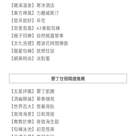
【礁溪溫泉】寒沐酒店
【東方禪風】力麗威斯汀
【發呆就好】呆宅
【峇里島風】43會館包棟
【親子同樂】自然捲露營車
【文化洗禮】煙波花時間傳藝
【寵愛包棟】就想住這
【網美時尚】派對蜜
墾丁住宿精選推薦
【五星評鑑】墾丁凱撒
【清幽靜謐】華泰瑞苑
【世界百大】恆春灣臥
【南灣海景】日和灣居
【寓教於樂】夜宿海生館
【包棟泳池】初見恆美