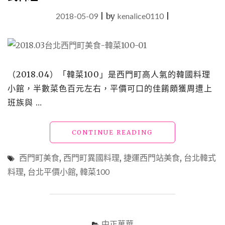
2018-05-09
|
by
kenalice0110
|
（2018.04）「韓菜100」是西門町高人氣的韓國料理
小館，半數菜色百元左右，平價可口的佳餚頗獲周遭上
班族與 …
"【西
CONTINUE READING
門
町
西門町美食
,
西門町異國料理
,
捷運西門站美食
,
台北韓式
美
料理
,
台北平價小館
,
韓菜100
食】
「韓
菜
100」
花
中正萬華