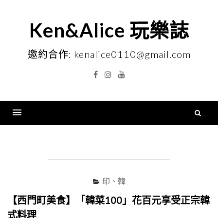
Skip
to
Ken&Alice 玩樂誌
content
邀約合作: kenalice0110@gmail.com
Facebook
Instagram
YouTube
搜
尋
Menu
關
鍵
字
印、韓
【西門町美食】「韓菜100」花百元享受正宗韓
式料理