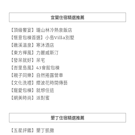
宜蘭住宿精選推薦
【頂級饗宴】瓏山林冷熱泉飯店
【愜意包棟首選】小島Villa別墅
【礁溪溫泉】寒沐酒店
【東方禪風】力麗威斯汀
【發呆就好】呆宅
【峇里島風】43會館包棟
【親子同樂】自然捲露營車
【文化洗禮】煙波花時間傳藝
【寵愛包棟】就想住這
【網美時尚】派對蜜
墾丁住宿精選推薦
【五星評鑑】墾丁凱撒