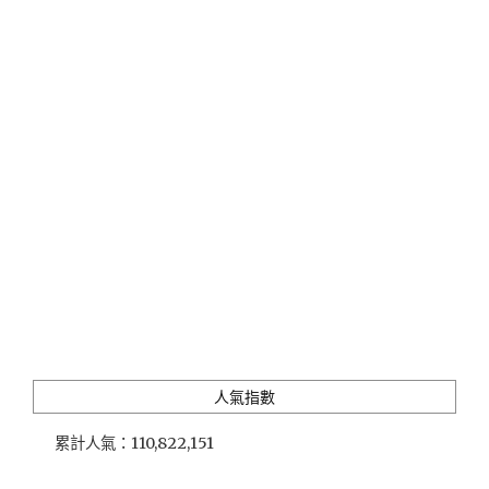
酒
店
AMBA「
吃
吧」
初
夏
必
吃
超
值
牛
排
餐
(限
時
優
人氣指數
惠)"
累計人氣：
110,822,151