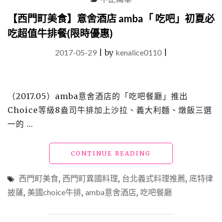
百
元
【西門町美食】意舍酒店 amba「 吃吧」初夏必
享
吃超值牛排餐(限時優惠)
受
正
2017-05-29
|
by
kenalice0110
|
宗
韓
式
料
（2017.05）amba意舍酒店的「吃吧餐廳」推出
理"
Choice等級8盎司牛排加上沙拉、義大利麵、燉飯三選
一的 …
"【西
CONTINUE READING
門
町
西門町美食
,
西門町異國料理
,
台北義式料理推薦
,
底特律
美
披薩
,
美國choice牛排
,
amba意舍酒店
,
吃吧餐廳
食】
意
舍