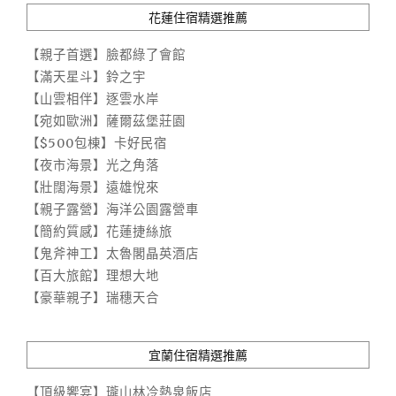
花蓮住宿精選推薦
【親子首選】臉都綠了會館
【滿天星斗】鈴之宇
【山雲相伴】逐雲水岸
【宛如歐洲】薩爾茲堡莊園
【$500包棟】卡好民宿
【夜市海景】光之角落
【壯闊海景】遠雄悅來
【親子露營】海洋公園露營車
【簡約質感】花蓮捷絲旅
【鬼斧神工】太魯閣晶英酒店
【百大旅館】理想大地
【豪華親子】瑞穗天合
宜蘭住宿精選推薦
【頂級饗宴】瓏山林冷熱泉飯店