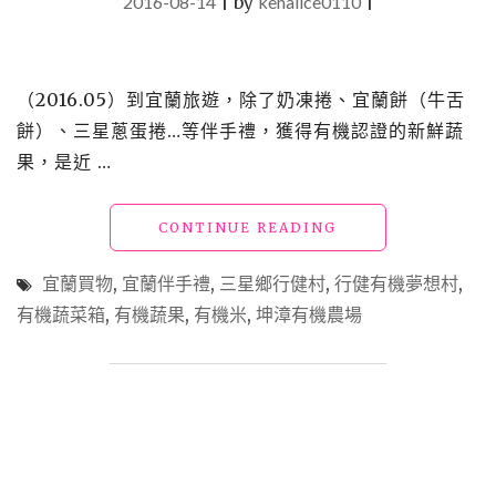
2016-08-14
|
by
kenalice0110
|
（2016.05）到宜蘭旅遊，除了奶凍捲、宜蘭餅（牛舌
餅）、三星蔥蛋捲…等伴手禮，獲得有機認證的新鮮蔬
果，是近 …
"【買】
CONTINUE READING
宜
蘭
宜蘭買物
,
宜蘭伴手禮
,
三星鄉行健村
,
行健有機夢想村
,
三
有機蔬菜箱
,
有機蔬果
,
有機米
,
坤漳有機農場
星
_
坤
漳
有
機
農
場"