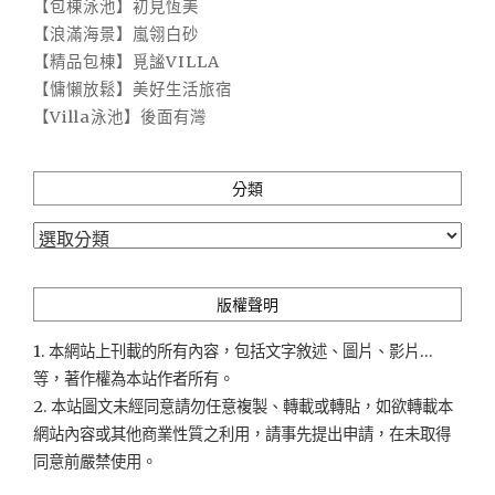
【包棟泳池】初見恆美
【浪滿海景】嵐翎白砂
【精品包棟】覓謐VILLA
【慵懶放鬆】美好生活旅宿
【Villa泳池】後面有灣
分類
分
類
版權聲明
1. 本網站上刊載的所有內容，包括文字敘述、圖片、影片...
等，著作權為本站作者所有。
2. 本站圖文未經同意請勿任意複製、轉載或轉貼，如欲轉載本
網站內容或其他商業性質之利用，請事先提出申請，在未取得
同意前嚴禁使用。