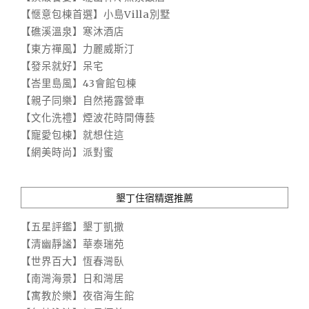
【愜意包棟首選】小島Villa別墅
【礁溪溫泉】寒沐酒店
【東方禪風】力麗威斯汀
【發呆就好】呆宅
【峇里島風】43會館包棟
【親子同樂】自然捲露營車
【文化洗禮】煙波花時間傳藝
【寵愛包棟】就想住這
【網美時尚】派對蜜
墾丁住宿精選推薦
【五星評鑑】墾丁凱撒
【清幽靜謐】華泰瑞苑
【世界百大】恆春灣臥
【南灣海景】日和灣居
【寓教於樂】夜宿海生館